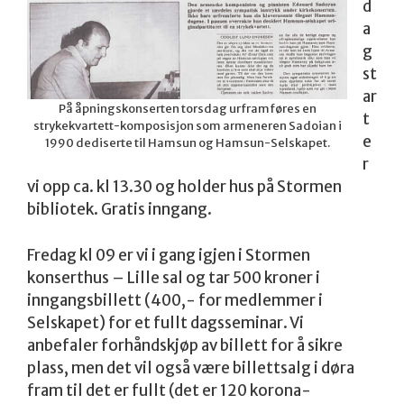
d
a
g
st
ar
På åpningskonserten torsdag urframføres en
t
strykekvartett-komposisjon som armeneren Sadoian i
e
1990 dediserte til Hamsun og Hamsun-Selskapet.
r
vi opp ca. kl 13.30 og holder hus på Stormen
bibliotek. Gratis inngang.
Fredag kl 09 er vi i gang igjen i Stormen
konserthus – Lille sal og tar 500 kroner i
inngangsbillett (400,- for medlemmer i
Selskapet) for et fullt dagsseminar. Vi
anbefaler forhåndskjøp av billett for å sikre
plass, men det vil også være billettsalg i døra
fram til det er fullt (det er 120 korona-