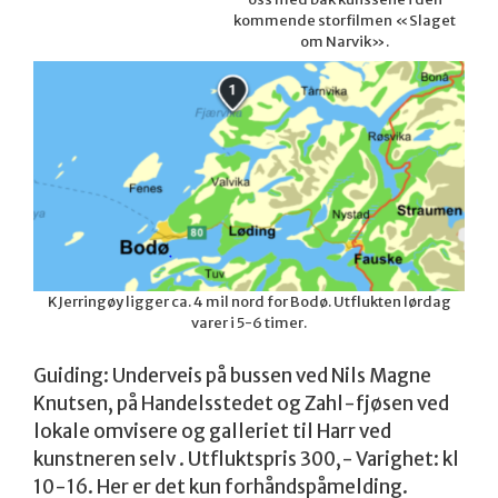
kommende storfilmen «Slaget
om Narvik».
KJerringøy ligger ca. 4 mil nord for Bodø. Utflukten lørdag
varer i 5-6 timer.
Guiding: Underveis på bussen ved Nils Magne
Knutsen, på Handelsstedet og Zahl-fjøsen ved
lokale omvisere og galleriet til Harr ved
kunstneren selv . Utfluktspris 300,- Varighet: kl
10-16. Her er det kun forhåndspåmelding.