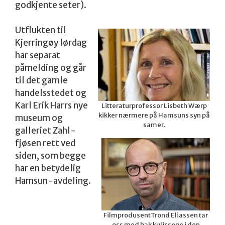
godkjente seter).
Utflukten til
Kjerringøy lørdag
har separat
påmelding og går
til det gamle
handelsstedet og
Karl Erik Harrs nye
Litteraturprofessor Lisbeth Wærp
kikker nærmere på Hamsuns syn på
museum og
samer.
galleriet Zahl-
fjøsen rett ved
siden, som begge
har en betydelig
Hamsun-avdeling.
FilmprodusentTrond Eliassen tar
oss med bak kulissene i den