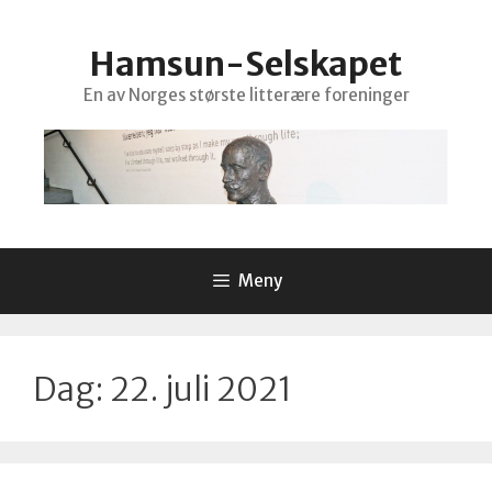
Hopp
til
Hamsun-Selskapet
innhold
En av Norges største litterære foreninger
Meny
Dag:
22. juli 2021