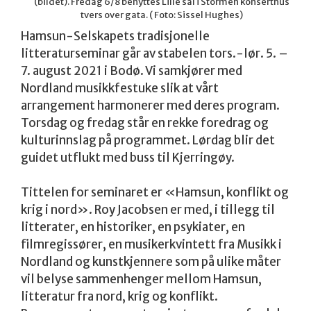
(bildet). Fredag 6/8 benyttes Lille sal i Stormen konserthus
tvers over gata. ( Foto: Sissel Hughes)
Hamsun-Selskapets tradisjonelle
litteraturseminar går av stabelen tors.-lør. 5. –
7. august 2021 i Bodø. Vi samkjører med
Nordland musikkfestuke slik at vårt
arrangement harmonerer med deres program.
Torsdag og fredag står en rekke foredrag og
kulturinnslag på programmet. Lørdag blir det
guidet utflukt med buss til Kjerringøy.
Tittelen for seminaret er «Hamsun, konflikt og
krig i nord». Roy Jacobsen er med, i tillegg til
litterater, en historiker, en psykiater, en
filmregissører, en musikerkvintett fra Musikk i
Nordland og kunstkjennere som på ulike måter
vil belyse sammenhenger mellom Hamsun,
litteratur fra nord, krig og konflikt.