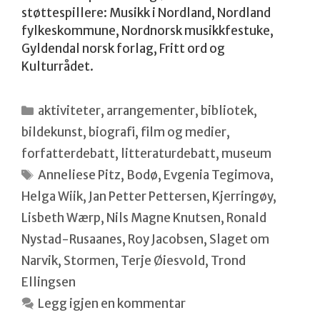
støttespillere: Musikk i Nordland, Nordland
fylkeskommune, Nordnorsk musikkfestuke,
Gyldendal norsk forlag, Fritt ord og
Kulturrådet.
Kategorier
aktiviteter
,
arrangementer
,
bibliotek
,
bildekunst
,
biografi
,
film og medier
,
forfatterdebatt
,
litteraturdebatt
,
museum
Stikkord
Anneliese Pitz
,
Bodø
,
Evgenia Tegimova
,
Helga Wiik
,
Jan Petter Pettersen
,
Kjerringøy
,
Lisbeth Wærp
,
Nils Magne Knutsen
,
Ronald
Nystad-Rusaanes
,
Roy Jacobsen
,
Slaget om
Narvik
,
Stormen
,
Terje Øiesvold
,
Trond
Ellingsen
Legg igjen en kommentar