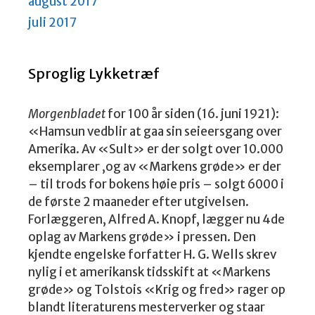
august 2017
juli 2017
Sproglig Lykketræf
Morgenbladet
for 100 år siden (16. juni 1921):
«Hamsun vedblir at gaa sin seieersgang over
Amerika. Av «Sult» er der solgt over 10.000
eksemplarer ,og av «Markens grøde» er der
– til trods for bokens høie pris – solgt 6000 i
de første 2 maaneder efter utgivelsen.
Forlæggeren, Alfred A. Knopf, lægger nu 4de
oplag av Markens grøde» i pressen. Den
kjendte engelske forfatter H. G. Wells skrev
nylig i et amerikansk tidsskift at «Markens
grøde» og Tolstois «Krig og fred» rager op
blandt literaturens mesterverker og staar