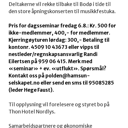
Deltakerne vil rekke tilbake til Bodø i tide til
den store åpningskonserten til musikkfestuka.
Pris for dagsseminar fredag 6.8.: Kr. 500 for
ikke-medlemmer, 400,- for medlemmer.
Kjerringøyturen lørdag: 300,- Betaling til
kontonr. 4509 10 43673 eller vipps til
nestleder/regnskapsansvarlig Randi
Eilertsen på 959 06 415. Merk med
«seminar» + ev. «utflukt». Spørsmål?
Kontakt oss på polden@hamsun-
selskapet.no eller send en sms til 95085285
(leder Hege Faust).
Til opplysning vil forelesere og styret bo på
Thon Hotel Nordlys.
Samarbeidspartnere og økonomiske