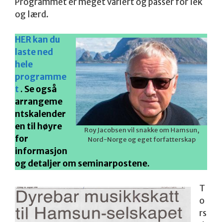
Programmet er meget variert og passer for lek
og lærd.
HER kan du
laste ned
hele
programme
t
. Se også
arrangeme
ntskalender
en til høyre
Roy Jacobsen vil snakke om Hamsun,
for
Nord-Norge og eget forfatterskap
informasjon
og detaljer om seminarpostene
.
T
o
rs