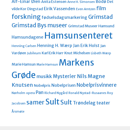
Alf-Einar Øien
Bodø
Anita Estensen
Det
Anne H. Simonsen
film
Eirik Vassenden
vilde Kor
Dingstad
Even Arntzen
forskning
Grimstad
fødselsdagsmarkering
Grimstad Bys museer
Grimstad Museer
Hamsund
Hamsunsenteret
Hamsundagene
Henning H. Wærp
Jan Erik Holst
Jan
Henning Carlsen
Vardøen
Karl Erik Harr
Knut Michelsen
Jubileum
Lisbeth Wærp
Markens
Marie Hamsun
Marie Hamsun
Grøde
Nils Magne
Mysterier
musikk
Knutsen
Nobelprisvinnere
Nobelprisen
Nobelpris
Pan
Nørholm
opera
Richard Nygård
Ronald Nystad-Rusaanes
Roy
Sult
Sult
samer
Trøndelag teater
Jacobsen
Årsmøte