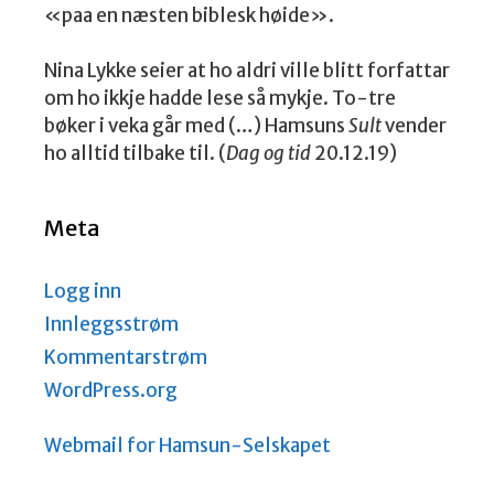
«paa en næsten biblesk høide».
Nina Lykke seier at ho aldri ville blitt forfattar
om ho ikkje hadde lese så mykje. To-tre
bøker i veka går med (…) Hamsuns
Sult
vender
ho alltid tilbake til. (
Dag og tid
20.12.19)
Meta
Logg inn
Innleggsstrøm
Kommentarstrøm
WordPress.org
Webmail for Hamsun-Selskapet