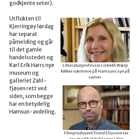
godkjente seter).
Utflukten til
Kjerringøy lørdag
har separat
påmelding og går
til det gamle
handelsstedet og
Karl Erik Harrs nye
Litteraturprofessor Lisbeth Wærp
kikker nærmere på Hamsuns syn på
museum og
samer.
galleriet Zahl-
fjøsen rett ved
siden, som begge
har en betydelig
Hamsun-avdeling.
FilmprodusentTrond Eliassen tar
oss med bak kulissene i den