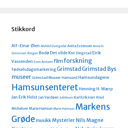
Stikkord
Alf-Einar Øien
Anita Estensen
Alvhild Dvergsdal
Anne H.
Bodø
Det vilde Kor
Eirik
Dingstad
Simonsen
Bergen
forskning
film
Vassenden
Even Arntzen
Grimstad
Grimstad Bys
fødselsdagsmarkering
museer
Hamsundagene
Grimstad Museer
Hamsund
Hamsunsenteret
Henning H. Wærp
Jan Erik Holst
Jan Vardøen
Karl Erik Harr
Knut
Jubileum
Markens
Michelsen
Marie Hamsun
Marie Hamsun
Grøde
Nils Magne
Mysterier
musikk