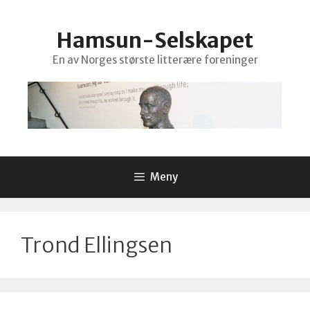
Hopp
til
Hamsun-Selskapet
innhold
En av Norges største litterære foreninger
Meny
Trond Ellingsen