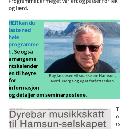
Programmet er meget variert og passer for lek
og lærd.
HER kan du
laste ned
hele
programme
t
. Se også
arrangeme
ntskalender
en til høyre
Roy Jacobsen vil snakke om Hamsun,
for
Nord-Norge og eget forfatterskap
informasjon
og detaljer om seminarpostene
.
T
o
rs