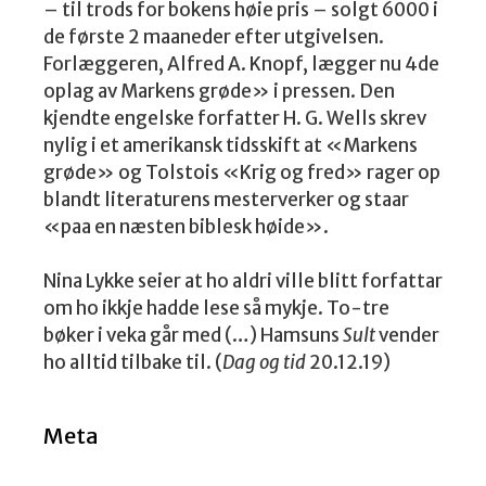
– til trods for bokens høie pris – solgt 6000 i
de første 2 maaneder efter utgivelsen.
Forlæggeren, Alfred A. Knopf, lægger nu 4de
oplag av Markens grøde» i pressen. Den
kjendte engelske forfatter H. G. Wells skrev
nylig i et amerikansk tidsskift at «Markens
grøde» og Tolstois «Krig og fred» rager op
blandt literaturens mesterverker og staar
«paa en næsten biblesk høide».
Nina Lykke seier at ho aldri ville blitt forfattar
om ho ikkje hadde lese så mykje. To-tre
bøker i veka går med (…) Hamsuns
Sult
vender
ho alltid tilbake til. (
Dag og tid
20.12.19)
Meta