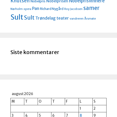
Knutsen
Nobelprisvinnere
Nobelprisen
Nobelpris
samer
Pan
Richard Nygård
Nørholm
opera
Roy Jacobsen
Sult
Sult
Trøndelag teater
vandreren
Årsmøte
Siste kommentarer
august 2026
M
T
O
T
F
L
S
1
2
3
4
5
6
7
8
9