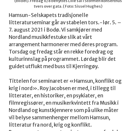
(bildet). Fredag 6/8 benyttes Lille sal i Stormen konserthus
tvers over gata. ( Foto: Sissel Hughes)
Hamsun-Selskapets tradisjonelle
litteraturseminar går av stabelen tors.-lør. 5. –
7. august 2021 i Bodø. Vi samkjører med
Nordland musikkfestuke slik at vårt
arrangement harmonerer med deres program.
Torsdag og fredag står en rekke foredrag og
kulturinnslag på programmet. Lørdag blir det
guidet utflukt med buss til Kjerringøy.
Tittelen for seminaret er «Hamsun, konflikt og
krig i nord». Roy Jacobsen er med, i tillegg til
litterater, en historiker, en psykiater, en
filmregissører, en musikerkvintett fra Musikk i
Nordland og kunstkjennere som på ulike måter
vil belyse sammenhenger mellom Hamsun,
litteratur fra nord, krig og konflikt.