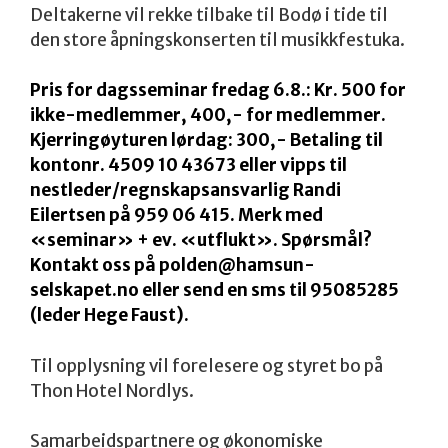
Deltakerne vil rekke tilbake til Bodø i tide til
den store åpningskonserten til musikkfestuka.
Pris for dagsseminar fredag 6.8.: Kr. 500 for
ikke-medlemmer, 400,- for medlemmer.
Kjerringøyturen lørdag: 300,- Betaling til
kontonr. 4509 10 43673 eller vipps til
nestleder/regnskapsansvarlig Randi
Eilertsen på 959 06 415. Merk med
«seminar» + ev. «utflukt». Spørsmål?
Kontakt oss på polden@hamsun-
selskapet.no eller send en sms til 95085285
(leder Hege Faust).
Til opplysning vil forelesere og styret bo på
Thon Hotel Nordlys.
Samarbeidspartnere og økonomiske