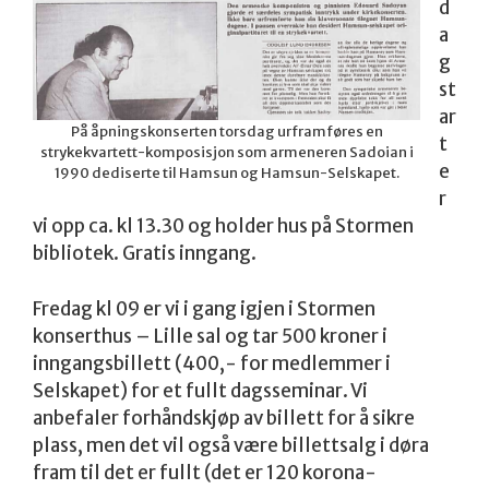
d
a
g
st
ar
På åpningskonserten torsdag urframføres en
t
strykekvartett-komposisjon som armeneren Sadoian i
e
1990 dediserte til Hamsun og Hamsun-Selskapet.
r
vi opp ca. kl 13.30 og holder hus på Stormen
bibliotek. Gratis inngang.
Fredag kl 09 er vi i gang igjen i Stormen
konserthus – Lille sal og tar 500 kroner i
inngangsbillett (400,- for medlemmer i
Selskapet) for et fullt dagsseminar. Vi
anbefaler forhåndskjøp av billett for å sikre
plass, men det vil også være billettsalg i døra
fram til det er fullt (det er 120 korona-