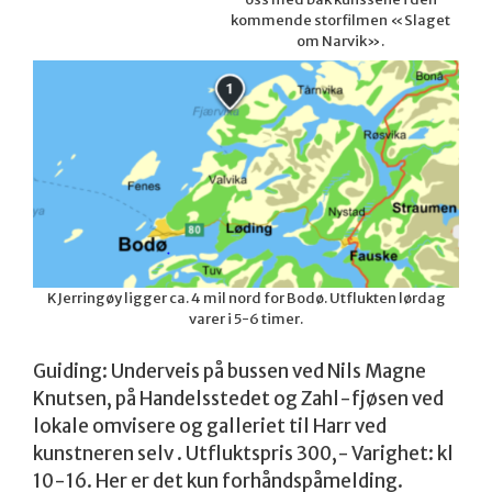
kommende storfilmen «Slaget
om Narvik».
KJerringøy ligger ca. 4 mil nord for Bodø. Utflukten lørdag
varer i 5-6 timer.
Guiding: Underveis på bussen ved Nils Magne
Knutsen, på Handelsstedet og Zahl-fjøsen ved
lokale omvisere og galleriet til Harr ved
kunstneren selv . Utfluktspris 300,- Varighet: kl
10-16. Her er det kun forhåndspåmelding.