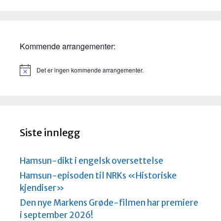
Kommende arrangementer:
Det er ingen kommende arrangementer.
M
e
r
k
n
a
d
Siste innlegg
Hamsun-dikt i engelsk oversettelse
Hamsun-episoden til NRKs «Historiske
kjendiser»
Den nye Markens Grøde-filmen har premiere
i september 2026!