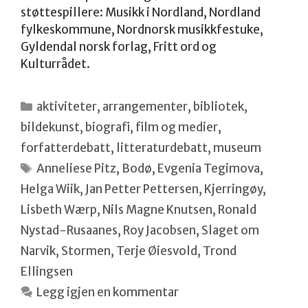
støttespillere: Musikk i Nordland, Nordland
fylkeskommune, Nordnorsk musikkfestuke,
Gyldendal norsk forlag, Fritt ord og
Kulturrådet.
Kategorier
aktiviteter
,
arrangementer
,
bibliotek
,
bildekunst
,
biografi
,
film og medier
,
forfatterdebatt
,
litteraturdebatt
,
museum
Stikkord
Anneliese Pitz
,
Bodø
,
Evgenia Tegimova
,
Helga Wiik
,
Jan Petter Pettersen
,
Kjerringøy
,
Lisbeth Wærp
,
Nils Magne Knutsen
,
Ronald
Nystad-Rusaanes
,
Roy Jacobsen
,
Slaget om
Narvik
,
Stormen
,
Terje Øiesvold
,
Trond
Ellingsen
Legg igjen en kommentar