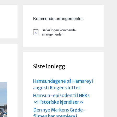
Kommende arrangementer:
Det er ingen kommende
M
arrangementer.
e
r
k
n
a
d
Siste innlegg
Hamsundagene på Hamarøy i
august: Ringen sluttet
Hamsun-episoden til NRKs
«Historiske kjendiser»
Den nye Markens Grøde-
filmen har premiere i