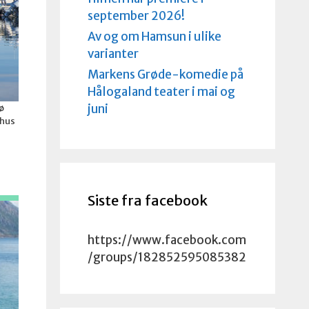
september 2026!
Av og om Hamsun i ulike
varianter
Markens Grøde-komedie på
Hålogaland teater i mai og
juni
ø
thus
Siste fra facebook
https://www.facebook.com
/groups/182852595085382