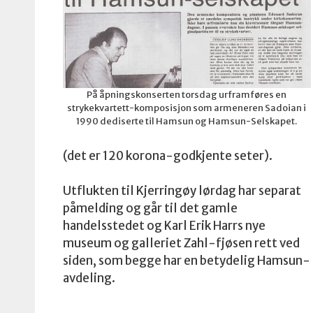
På åpningskonserten torsdag urframføres en
strykekvartett-komposisjon som armeneren Sadoian i
1990 dediserte til Hamsun og Hamsun-Selskapet.
(det er 120 korona-godkjente seter).
Utflukten til Kjerringøy lørdag har separat
påmelding og går til det gamle
handelsstedet og Karl Erik Harrs nye
museum og galleriet Zahl-fjøsen rett ved
siden, som begge har en betydelig Hamsun-
avdeling.