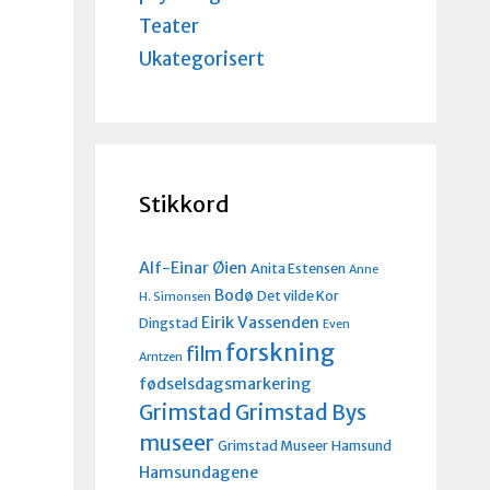
Teater
Ukategorisert
Stikkord
Alf-Einar Øien
Anita Estensen
Anne
Bodø
Det vilde Kor
H. Simonsen
Eirik Vassenden
Dingstad
Even
forskning
film
Arntzen
fødselsdagsmarkering
Grimstad
Grimstad Bys
museer
Grimstad Museer
Hamsund
Hamsundagene