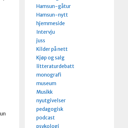
Hamsun-gåtur
Hamsun-nytt
hjemmeside
Intervju
juss
Kilder på nett
Kjøp og salg
litteraturdebatt
monografi
museum
Musikk
nyutgivelser
pedagogisk
kun
podcast
psykologi