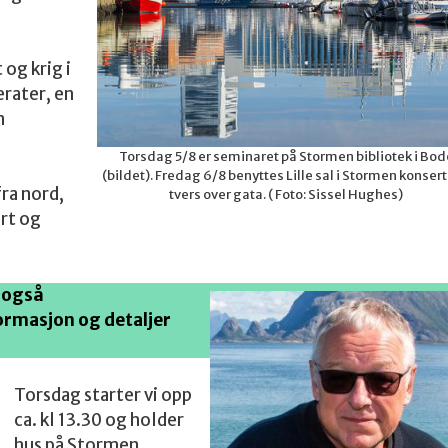
og krig i
erater, en
n
Torsdag 5/8 er seminaret på Stormen bibliotek i Bod
(bildet). Fredag 6/8 benyttes Lille sal i Stormen konser
ra nord,
tvers over gata. ( Foto: Sissel Hughes)
rt og
e også
ormasjon og detaljer
Torsdag starter vi opp
ca. kl 13.30 og holder
hus på Stormen