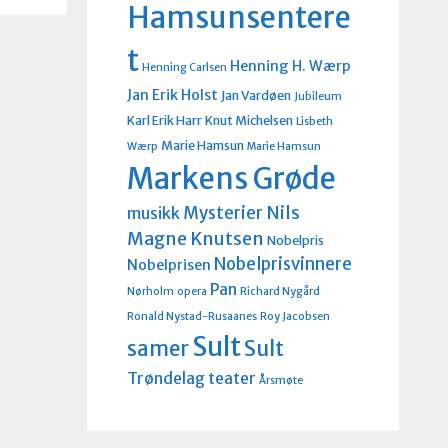
Hamsunsentere
t
Henning H. Wærp
Henning Carlsen
Jan Erik Holst
Jan Vardøen
Jubileum
Karl Erik Harr
Knut Michelsen
Lisbeth
Marie Hamsun
Wærp
Marie Hamsun
Markens Grøde
Nils
Mysterier
musikk
Magne Knutsen
Nobelpris
Nobelprisvinnere
Nobelprisen
Pan
Nørholm
opera
Richard Nygård
Ronald Nystad-Rusaanes
Roy Jacobsen
Sult
Sult
samer
Trøndelag teater
Årsmøte