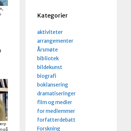
n,
Kategorier
p
aktiviteter
arrangementer
Årsmøte
n
bibliotek
bildekunst
biografi
boklansering
dramatiseringer
film og medier
for medlemmer
forfatterdebatt
Wærp
Forskning
n på