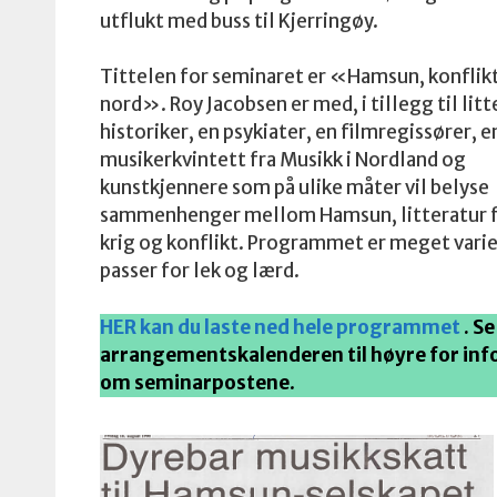
utflukt med buss til Kjerringøy.
Tittelen for seminaret er «Hamsun, konflikt 
nord». Roy Jacobsen er med, i tillegg til litt
historiker, en psykiater, en filmregissører, e
musikerkvintett fra Musikk i Nordland og
kunstkjennere som på ulike måter vil belyse
sammenhenger mellom Hamsun, litteratur f
krig og konflikt. Programmet er meget varie
passer for lek og lærd.
HER kan du laste ned hele programmet
. S
arrangementskalenderen til høyre for inf
om seminarpostene
.