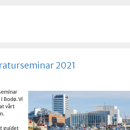
raturseminar 2021
seminar
 i Bodø. Vi
at vårt
m.
t guidet