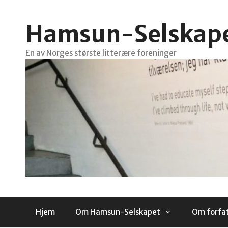
Hopp
til
Hamsun-Selskap
innhold
En av Norges største litterære foreninger
Hjem
Om Hamsun-Selskapet
Om forfa