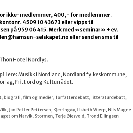
00 for ikke-medlemmer, 400,- for medlemmer.
kontonr. 4509 10 43673 eller vipps til
rtsen på 959 06 415. Merk med «seminar» + ev.
den@hamsun-selskapet.no eller send en sms til
å Thon Hotel Nordlys.
illere: Musikk i Nordland, Nordland fylkeskommune,
rlag, Fritt ord og Kulturrådet.
t
,
biografi
,
film og medier
,
forfatterdebatt
,
litteraturdebatt
,
Wiik
,
Jan Petter Pettersen
,
Kjerringøy
,
Lisbeth Wærp
,
Nils Magne
laget om Narvik
,
Stormen
,
Terje Øiesvold
,
Trond Ellingsen