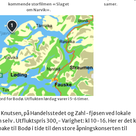
kommende storfilmen «Slaget
samer.
om Narvik».
ord for Bodø. Utflukten lørdag varer i 5-6 timer.
 Knutsen, på Handelsstedet og Zahl-fjøsen ved lokale
selv . Utfluktspris 300,- Varighet: kl 10-16. Her er det 
ke til Bodø i tide til den store åpningskonserten til