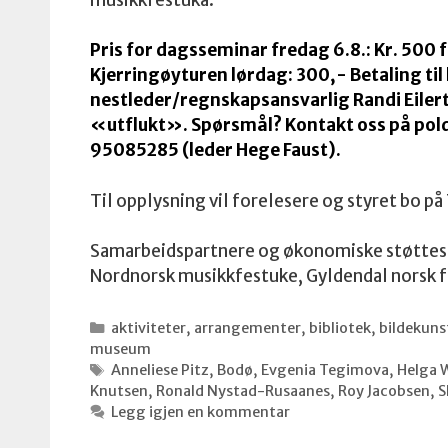
Pris for dagsseminar fredag 6.8.: Kr. 5
Kjerringøyturen lørdag: 300,- Betaling til 
nestleder/regnskapsansvarlig Randi Eile
«utflukt». Spørsmål? Kontakt oss på pol
95085285 (leder Hege Faust).
Til opplysning vil forelesere og styret bo p
Samarbeidspartnere og økonomiske støttesp
Nordnorsk musikkfestuke, Gyldendal norsk fo
Kategorier
aktiviteter
,
arrangementer
,
bibliotek
,
bildekuns
museum
Stikkord
Anneliese Pitz
,
Bodø
,
Evgenia Tegimova
,
Helga 
Knutsen
,
Ronald Nystad-Rusaanes
,
Roy Jacobsen
,
S
Legg igjen en kommentar