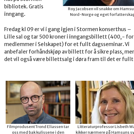
bibliotek. Gratis
Roy Jacobsen vil snakke om Hamsu
inngang.
Nord-Norge og eget forfatterska
Fredag kl 09 er vi i gang igjen i Stormen konserthus –
Lille sal og tar 500 kroner i inngangsbillett (400,- for
medlemmer i Selskapet) for et fullt dagsseminar. Vi
anbefaler forhåndskjøp av billett for å sikre plass, me
det vil også være billettsalg i døra fram til det er fullt
FilmprodusentTrond Eliassen tar
Litteraturprofessor Lisbeth 
oss med bak kulissene i den
kikker nærmere på Hamsuns sy