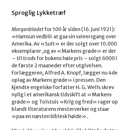
Sproglig Lykketræf
Morgenbladet
for 100 år siden (16. juni 1921):
«Hamsun vedblir at gaa sin seieersgang over
Amerika. Av «Sult» er der solgt over 10.000
eksemplarer ,og av «Markens grøde» er der
– til trods for bokens høie pris – solgt 6000 i
de første 2 maaneder efter utgivelsen.
Forlæggeren, Alfred A. Knopf, lægger nu 4de
oplag av Markens grøde» i pressen. Den
kjendte engelske forfatter H. G. Wells skrev
nylig i et amerikansk tidsskift at «Markens
grøde» og Tolstois «Krig og fred» rager op
blandt literaturens mesterverker og staar
«paa en næsten biblesk høide».