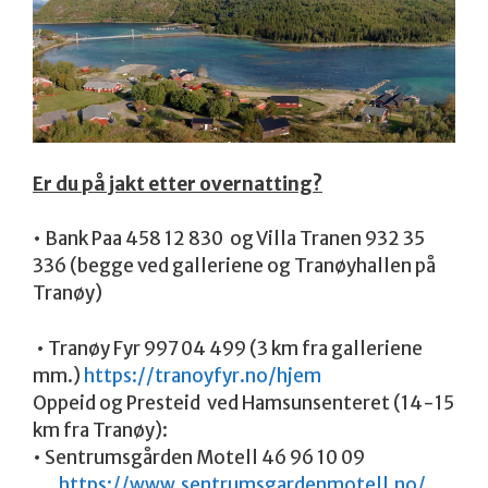
Er du på jakt etter overnatting?
• Bank Paa 458 12 830 og Villa Tranen 932 35
336 (begge ved galleriene og Tranøyhallen på
Tranøy)
• Tranøy Fyr 997 04 499 (3 km fra galleriene
mm.)
https://tranoyfyr.no/hjem
Oppeid og Presteid ved Hamsunsenteret (14-15
km fra Tranøy):
• Sentrumsgården Motell 46 96 10 09
https://www.
sentrumsgardenmotell.no/