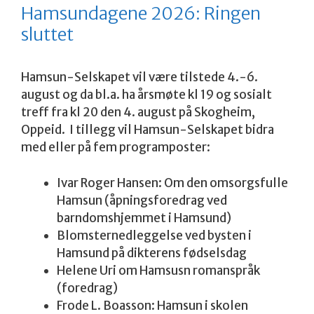
Hamsundagene 2026: Ringen
sluttet
Hamsun-Selskapet vil være tilstede 4.-6.
august og da bl.a. ha årsmøte kl 19 og sosialt
treff fra kl 20 den 4. august på Skogheim,
Oppeid. I tillegg vil Hamsun-Selskapet bidra
med eller på fem programposter:
Ivar Roger Hansen: Om den omsorgsfulle
Hamsun (åpningsforedrag ved
barndomshjemmet i Hamsund)
Blomsternedleggelse ved bysten i
Hamsund på dikterens fødselsdag
Helene Uri om Hamsusn romanspråk
(foredrag)
Frode L. Boasson: Hamsun i skolen