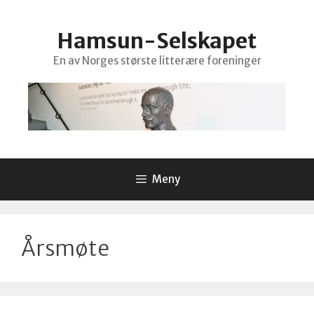
Hopp
til
Hamsun-Selskapet
innhold
En av Norges største litterære foreninger
Meny
Årsmøte