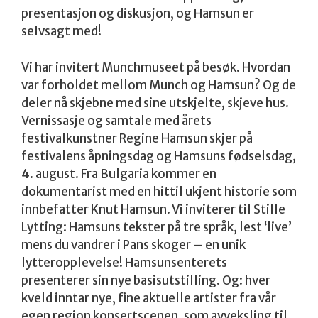
presentasjon og diskusjon, og Hamsun er
selvsagt med!
Vi har invitert Munchmuseet på besøk. Hvordan
var forholdet mellom Munch og Hamsun? Og de
deler nå skjebne med sine utskjelte, skjeve hus.
Vernissasje og samtale med årets
festivalkunstner Regine Hamsun skjer på
festivalens åpningsdag og Hamsuns fødselsdag,
4. august. Fra Bulgaria kommer en
dokumentarist med en hittil ukjent historie som
innbefatter Knut Hamsun. Vi inviterer til Stille
Lytting: Hamsuns tekster på tre språk, lest ‘live’
mens du vandrer i Pans skoger – en unik
lytteropplevelse! Hamsunsenterets
presenterer sin nye basisutstilling. Og: hver
kveld inntar nye, fine aktuelle artister fra vår
egen region konsertscenen, som avveksling til