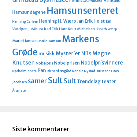
Grimstad Museer
Hamsund
Hamsunsenteret
Hamsundagene
Henning H. Wærp
Jan Erik Holst
Jan
Henning Carlsen
Vardøen
Karl Erik Harr
Knut Michelsen
Jubileum
Lisbeth Wærp
Markens
Marie Hamsun
Marie Hamsun
Grøde
Nils Magne
Mysterier
musikk
Knutsen
Nobelprisvinnere
Nobelprisen
Nobelpris
Pan
Nørholm
opera
Richard Nygård
Ronald Nystad-Rusaanes
Roy
Sult
Sult
samer
Trøndelag teater
Jacobsen
Årsmøte
Siste kommentarer