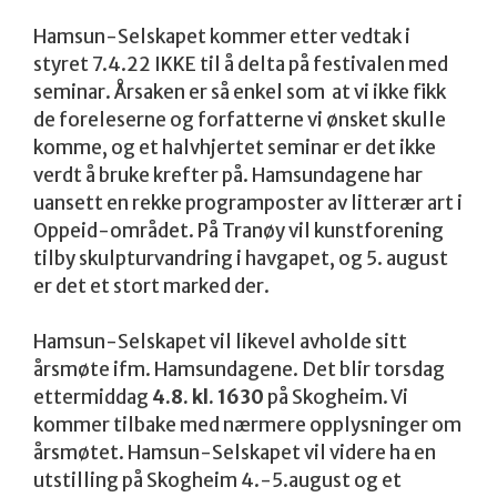
Hamsun-Selskapet kommer etter vedtak i
styret 7.4.22 IKKE til å delta på festivalen med
seminar. Årsaken er så enkel som at vi ikke fikk
de foreleserne og forfatterne vi ønsket skulle
komme, og et halvhjertet seminar er det ikke
verdt å bruke krefter på. Hamsundagene har
uansett en rekke programposter av litterær art i
Oppeid-området. På Tranøy vil kunstforening
tilby skulpturvandring i havgapet, og 5. august
er det et stort marked der.
Hamsun-Selskapet vil likevel avholde sitt
årsmøte ifm. Hamsundagene. Det blir torsdag
ettermiddag
4.8. kl. 1630
på Skogheim. Vi
kommer tilbake med nærmere opplysninger om
årsmøtet. Hamsun-Selskapet vil videre ha en
utstilling på Skogheim 4.-5.august og et