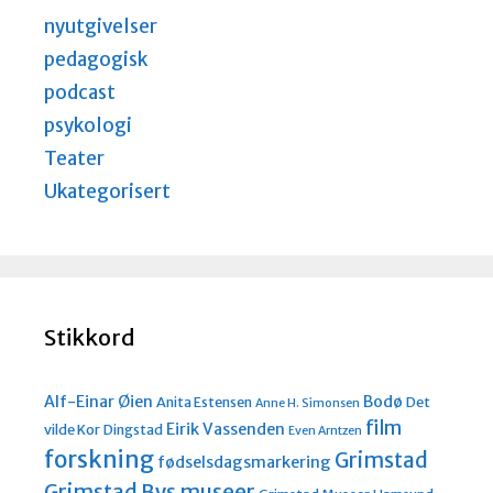
nyutgivelser
pedagogisk
podcast
psykologi
Teater
Ukategorisert
Stikkord
Alf-Einar Øien
Bodø
Anita Estensen
Det
Anne H. Simonsen
film
Eirik Vassenden
vilde Kor
Dingstad
Even Arntzen
forskning
Grimstad
fødselsdagsmarkering
Grimstad Bys museer