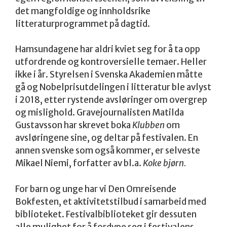
det mangfoldige og innholdsrike
litteraturprogrammet på dagtid.
Hamsundagene har aldri kviet seg for å ta opp
utfordrende og kontroversielle temaer. Heller
ikke i år. Styrelsen i Svenska Akademien måtte
gå og Nobelprisutdelingen i litteratur ble avlyst
i 2018, etter rystende avsløringer om overgrep
og mislighold. Gravejournalisten Matilda
Gustavsson har skrevet boka
Klubben
om
avsløringene sine, og deltar på festivalen. En
annen svenske som også kommer, er selveste
Mikael Niemi, forfatter av bl.a.
Koke bjørn.
For barn og unge har vi Den Omreisende
Bokfesten, et aktivitetstilbud i samarbeid med
biblioteket. Festivalbiblioteket gir dessuten
alle mulighet for å fordype seg i festivalens