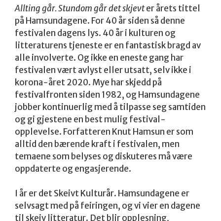
Allting går. Stundom går det skjevt
er årets tittel
på Hamsundagene. For 40 år siden så denne
festivalen dagens lys. 40 år i kulturen og
litteraturens tjeneste er en fantastisk bragd av
alle involverte. Og ikke en eneste gang har
festivalen vært avlyst eller utsatt, selv ikke i
korona-året 2020. Mye har skjedd på
festivalfronten siden 1982, og Hamsundagene
jobber kontinuerlig med å tilpasse seg samtiden
og gi gjestene en best mulig festival-
opplevelse. Forfatteren Knut Hamsun er som
alltid den bærende kraft i festivalen, men
temaene som belyses og diskuteres må være
oppdaterte og engasjerende.
I år er det Skeivt Kulturår. Hamsundagene er
selvsagt med på feiringen, og vi vier en dagene
til skeiv litteratur. Det blir opplesning,