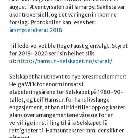
august i Æventyrsalen på Hamarøy. Saklista var
ukontroversiell, og det var ingen innkomne
forslag. Protokollen kan leses her:
årsmøtereferat 2018
Til ledervervet ble Hege Faust gjenvalgt. Styret
for 2018-2020 ser i sin helhet slik
ut:
https://hamsun-selskapet.no/styret/
Selskapet har utnevnt to nye æresmedlemmer:
Helga Wiik for enorm innsats i
etabeleringsårene for Selskapet på 1980-90-
tallet, og Leif Hamsun for hans livslange
engasjement, at han alltid stiller opp og kaster
glans over arrangementene våre og for en
velvillige innstilling til å la Selskapet få
rettigheter til Hamsuntekster mm. der slikt er