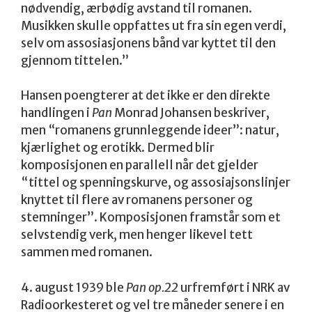
nødvendig, ærbødig avstand til romanen.
Musikken skulle oppfattes ut fra sin egen verdi,
selv om assosiasjonens bånd var kyttet til den
gjennom tittelen.”
Hansen poengterer at det ikke er den direkte
handlingen i
Pan
Monrad Johansen beskriver,
men “romanens grunnleggende ideer”: natur,
kjærlighet og erotikk. Dermed blir
komposisjonen en parallell når det gjelder
“tittel og spenningskurve, og assosiajsonslinjer
knyttet til flere av romanens personer og
stemninger”. Komposisjonen framstår som et
selvstendig verk, men henger likevel tett
sammen med romanen.
4. august 1939 ble
Pan op.22
urfremført i NRK av
Radioorkesteret og vel tre måneder senere i en