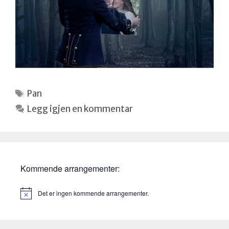
Stikkord
Pan
Legg igjen en kommentar
Kommende arrangementer:
Det er ingen kommende arrangementer.
M
e
r
k
n