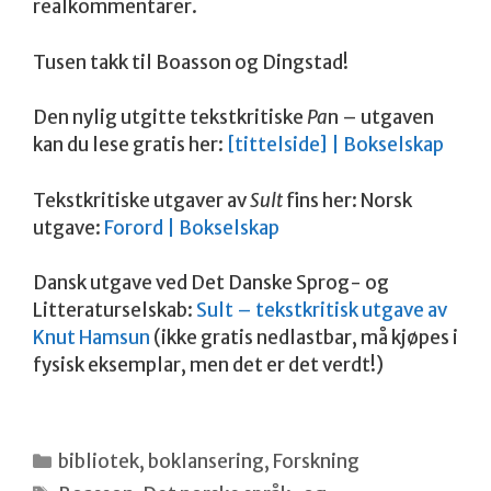
realkommentarer.
Tusen takk til Boasson og Dingstad!
Den nylig utgitte tekstkritiske
Pa
n – utgaven
kan du lese gratis her:
[tittelside] | Bokselskap
Tekstkritiske utgaver av
Sult
fins her: Norsk
utgave:
Forord | Bokselskap
Dansk utgave ved Det Danske Sprog- og
Litteraturselskab:
Sult – tekstkritisk utgave av
Knut Hamsun
(ikke gratis nedlastbar, må kjøpes i
fysisk eksemplar, men det er det verdt!)
Kategorier
bibliotek
,
boklansering
,
Forskning
Stikkord