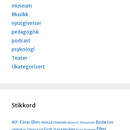
museum
Musikk
nyutgivelser
pedagogisk
podcast
psykologi
Teater
Ukategorisert
Stikkord
Alf-Einar Øien
Bodø
Anita Estensen
Det
Anne H. Simonsen
film
Eirik Vassenden
vilde Kor
Dingstad
Even Arntzen