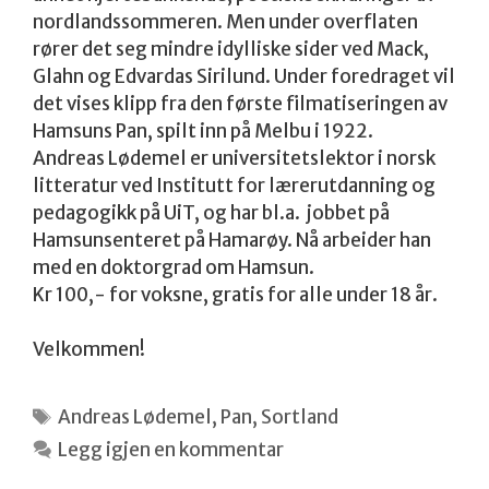
nordlandssommeren. Men under overflaten
rører det seg mindre idylliske sider ved Mack,
Glahn og Edvardas Sirilund. Under foredraget vil
det vises klipp fra den første filmatiseringen av
Hamsuns Pan, spilt inn på Melbu i 1922.
Andreas Lødemel er universitetslektor i norsk
litteratur ved Institutt for lærerutdanning og
pedagogikk på UiT, og har bl.a. jobbet på
Hamsunsenteret på Hamarøy. Nå arbeider han
med en doktorgrad om Hamsun.
Kr 100,- for voksne, gratis for alle under 18 år.
Velkommen!
Stikkord
Andreas Lødemel
,
Pan
,
Sortland
Legg igjen en kommentar