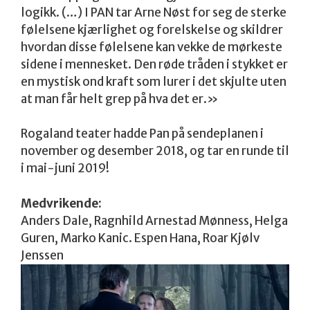
logikk. (…) I PAN tar Arne Nøst for seg de sterke
følelsene kjærlighet og forelskelse og skildrer
hvordan disse følelsene kan vekke de mørkeste
sidene i mennesket. Den røde tråden i stykket er
en mystisk ond kraft som lurer i det skjulte uten
at man får helt grep på hva det er.»
Rogaland teater hadde Pan på sendeplanen i
november og desember 2018, og tar en runde til
i mai-juni 2019!
Medvrikende:
Anders Dale, Ragnhild Arnestad Mønness, Helga
Guren, Marko Kanic. Espen Hana, Roar Kjølv
Jenssen