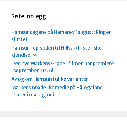
a
d
Siste innlegg
Hamsundagene på Hamarøy i august: Ringen
sluttet
Hamsun-episoden til NRKs «Historiske
kjendiser»
Den nye Markens Grøde-filmen har premiere
i september 2026!
Av og om Hamsun i ulike varianter
Markens Grøde-komedie på Hålogaland
teater i mai og juni