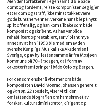
Men der forfatteren i egen samtid ble både
dømt og fordømt, reiste komponisten seg igjen
etter dom og straff, ikke minst takket være
gode kunstnervenner. Verkene hans ble på nytt
spilt offentlig, og han kom tilbake som både
komponist og skribent. At han var både
rehabilitert og reetablert, ser vi blant mye
annet av at han i 1958 ble medlem av den
svenske Kungliga Musikaliska Akademien i
Sverige, og av hyllesten samme år fra Mosjøen
kommune på 70-årsdagen, da i form av
orkesterfremføringer i både Oslo og Bergen.
For den som ønsker å vite mer om både
komponisten David Monrad Johansen generelt
og
Pan op. 22
spesielt, viser vi til den
omfattende biografien om ham skrevet av
forsker, kulturadministrator, dirigent og