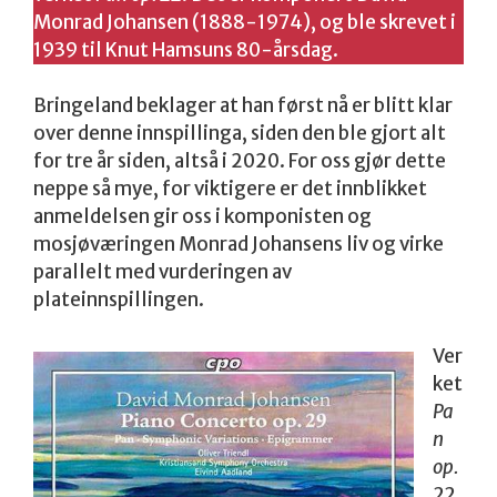
Monrad Johansen (1888-1974), og ble skrevet i
1939 til Knut Hamsuns 80-årsdag.
Bringeland beklager at han først nå er blitt klar
over denne innspillinga, siden den ble gjort alt
for tre år siden, altså i 2020. For oss gjør dette
neppe så mye, for viktigere er det innblikket
anmeldelsen gir oss i komponisten og
mosjøværingen Monrad Johansens liv og virke
parallelt med vurderingen av
plateinnspillingen.
Ver
ket
Pa
n
op.
22