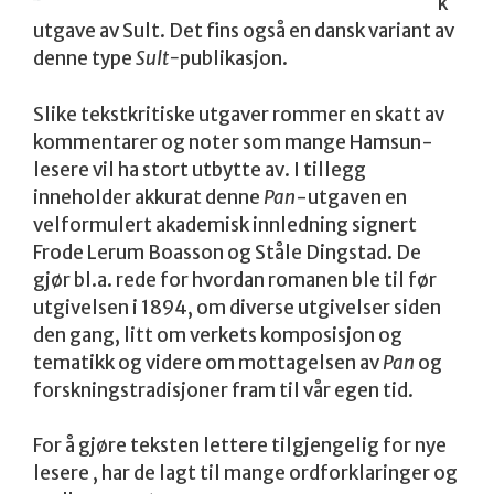
k
utgave av Sult. Det fins også en dansk variant av
denne type
Sult-
publikasjon.
Slike tekstkritiske utgaver rommer en skatt av
kommentarer og noter som mange Hamsun-
lesere vil ha stort utbytte av. I tillegg
inneholder akkurat denne
Pan
-utgaven en
velformulert akademisk innledning signert
Frode Lerum Boasson og Ståle Dingstad. De
gjør bl.a. rede for hvordan romanen ble til før
utgivelsen i 1894, om diverse utgivelser siden
den gang, litt om verkets komposisjon og
tematikk og videre om mottagelsen av
Pan
og
forskningstradisjoner fram til vår egen tid.
For å gjøre teksten lettere tilgjengelig for nye
lesere , har de lagt til mange ordforklaringer og