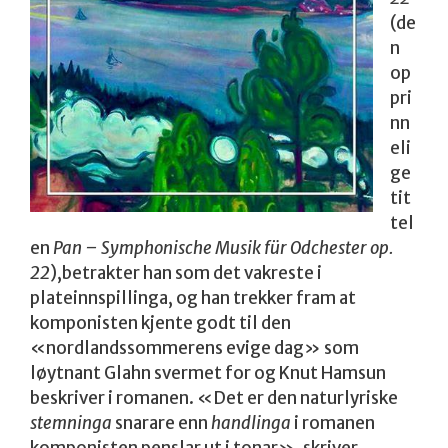
(de
n
op
pri
nn
eli
ge
tit
tel
en
Pan – Symphonische Musik für Odchester op.
22
),betrakter han som det vakreste i
plateinnspillinga, og han trekker fram at
komponisten kjente godt til den
«nordlandssommerens evige dag» som
løytnant Glahn svermet for og Knut Hamsun
beskriver i romanen. «Det er den naturlyriske
stemninga
snarare enn
handlinga
i romanen
komponisten penslar ut i tonar», skriver