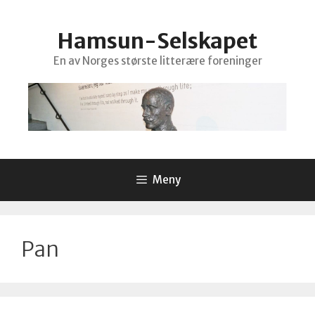
Hopp
til
Hamsun-Selskapet
innhold
En av Norges største litterære foreninger
Meny
Pan