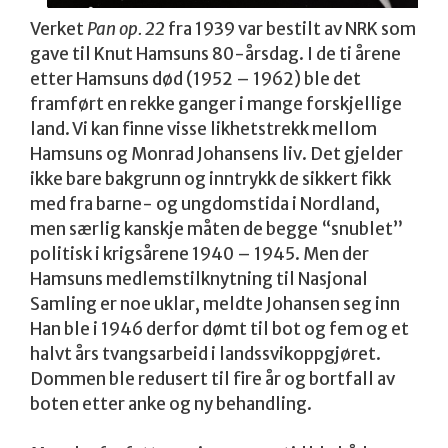
Verket
Pan op. 22
fra 1939 var bestilt av NRK som
gave til Knut Hamsuns 80-årsdag. I de ti årene
etter Hamsuns død (1952 – 1962) ble det
framført en rekke ganger i mange forskjellige
land. Vi kan finne visse likhetstrekk mellom
Hamsuns og Monrad Johansens liv. Det gjelder
ikke bare bakgrunn og inntrykk de sikkert fikk
med fra barne- og ungdomstida i Nordland,
men særlig kanskje måten de begge “snublet”
politisk i krigsårene 1940 – 1945. Men der
Hamsuns medlemstilknytning til Nasjonal
Samling er noe uklar, meldte Johansen seg inn
Han ble i 1946 derfor dømt til bot og fem og et
halvt års tvangsarbeid i landssvikoppgjøret.
Dommen ble redusert til fire år og bortfall av
boten etter anke og ny behandling.