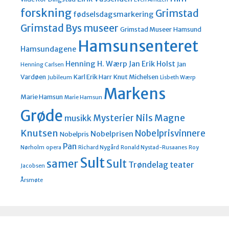
forskning
Grimstad
fødselsdagsmarkering
Grimstad Bys museer
Grimstad Museer
Hamsund
Hamsunsenteret
Hamsundagene
Henning H. Wærp
Jan Erik Holst
Jan
Henning Carlsen
Vardøen
Karl Erik Harr
Knut Michelsen
Jubileum
Lisbeth Wærp
Markens
Marie Hamsun
Marie Hamsun
Grøde
Nils Magne
Mysterier
musikk
Knutsen
Nobelprisvinnere
Nobelprisen
Nobelpris
Pan
Nørholm
opera
Richard Nygård
Ronald Nystad-Rusaanes
Roy
Sult
Sult
samer
Trøndelag teater
Jacobsen
Årsmøte