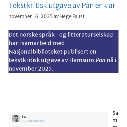
Tekstkritisk utgave av Pan er klar
november 16, 2025
av
Hege Faust
Det norske språk- og litteraturselskap
har i samarbeid med
Nasjonalbiblioteket publisert en
tekstkritisk utgave av Hamsuns
Pan
nå i
november 2025.
En tekstkritisk utgave undersøker hvordan en
tekst har forandret seg gjennom ulike utgaver i
årenes løp.
Sa
m