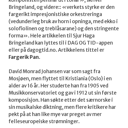
Bringeland, og videre:: «verkets styrke er den
fargerikt impresjonistiske orkestreringa
(vedunderleg bruk av horn i opninga, med ekko i
solofiolinen og treblåsarane) og den stringente
forma». Hele artikkelen til Sjur Haga
Bringeland kan lyttes til i DAG OG TID-appen
eller på dagogtid.no. Artikkelens tittel er
Fargerik Pan
.
David Monrad Johansen var som sagt fra
Mosjøen, men flyttet til Kristiania (Oslo) i en
alder av 16 år. Her studerte han fra 1905 ved
Musikkonservatoriet og gav i 1912 ut sin første
komposisjon. Han søkte etter det særnorske i
sin musikalske diktning, men flere kritikere har
pekt på at han like mye var preget av mer
felleseuropeiske strømninger.