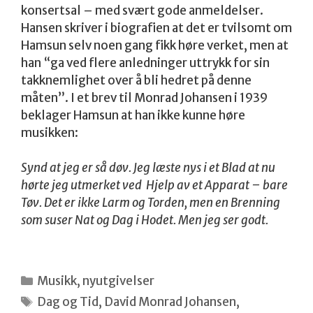
konsertsal – med svært gode anmeldelser.
Hansen skriver i biografien at det er tvilsomt om
Hamsun selv noen gang fikk høre verket, men at
han “ga ved flere anledninger uttrykk for sin
takknemlighet over å bli hedret på denne
måten”. I et brev til Monrad Johansen i 1939
beklager Hamsun at han ikke kunne høre
musikken:
Synd at jeg er så døv. Jeg læste nys i et Blad at nu
hørte jeg utmerket ved Hjelp av et Apparat – bare
Tøv. Det er ikke Larm og Torden, men en Brenning
som suser Nat og Dag i Hodet. Men jeg ser godt.
Kategorier
Musikk
,
nyutgivelser
Stikkord
Dag og Tid
,
David Monrad Johansen
,