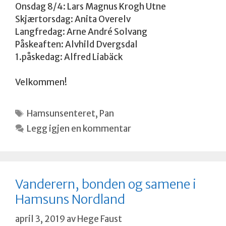
Onsdag 8/4: Lars Magnus Krogh Utne
Skjærtorsdag: Anita Overelv
Langfredag: Arne André Solvang
Påskeaften: Alvhild Dvergsdal
1.påskedag: Alfred Liabäck
Velkommen!
Stikkord
Hamsunsenteret
,
Pan
Legg igjen en kommentar
Vanderern, bonden og samene i
Hamsuns Nordland
april 3, 2019
av
Hege Faust