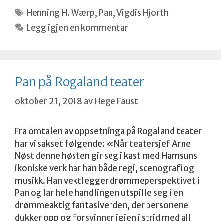
Stikkord
Henning H. Wærp
,
Pan
,
Vigdis Hjorth
Legg igjen en kommentar
Pan på Rogaland teater
oktober 21, 2018
av
Hege Faust
Fra omtalen av oppsetninga på Rogaland teater
har vi sakset følgende: «Når teatersjef Arne
Nøst denne høsten gir seg i kast med Hamsuns
ikoniske verk har han både regi, scenografi og
musikk. Han vektlegger drømmeperspektivet i
Pan og lar hele handlingen utspille seg i en
drømmeaktig fantasiverden, der personene
dukker opp og forsvinner igjen i strid med all