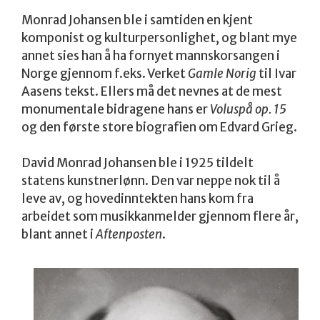
Monrad Johansen ble i samtiden en kjent
komponist og kulturpersonlighet, og blant mye
annet sies han å ha fornyet mannskorsangen i
Norge gjennom f.eks. Verket
Gamle Norig
til Ivar
Aasens tekst. Ellers må det nevnes at de mest
monumentale bidragene hans er
Voluspå op. 15
og den første store biografien om Edvard Grieg.
David Monrad Johansen ble i 1925 tildelt
statens kunstnerlønn. Den var neppe nok til å
leve av, og hovedinntekten hans kom fra
arbeidet som musikkanmelder gjennom flere år,
blant annet i
Aftenposten
.