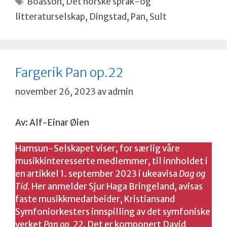
Boasson
,
Det norske språk-og
litteraturselskap
,
Dingstad
,
Pan
,
Sult
Fargerik Pan op.22
november 26, 2023
av
admin
Av: Alf-Einar Øien
Hamsun-Selskapet viser, for særlig våre
musikkinteresserte medlemmer, til innholdet i
en artikkel 1. september 2023 i ukeavisa
Dag og
Tid.
Her anmelder Sjur Haga Bringeland, avisas
faste musikkmedarbeider, Kristiansand
Symfoniorkesters innspilling av det symfoniske
verket
Pan op. 22
. Det er komponert David