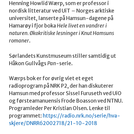
Henning Howlid Wærp, som er professor i
nordisk litteratur ved UiT – Norges arktiske
universitet, lanserte på Hamsun-dagene på
Hamarøy i fjor boka
Hele livet en vandrer i
naturen. Økokritiske lesninger i Knut Hamsuns
romaner
.
Sørlandets Kunstmuseum stiller samtidig ut
Håkon Gullvågs
Pan
-serie.
Wærps bok er for øvrig viet et eget
radioprogram på NRK P2, der han diskuterer
Hamsun med professor Sissel Furuseth ved UiO
og førsteamanuensis Frode Boasson ved NTNU.
Programleder Per Kristian Olsen. Lenke til
programmet:
https://radio.nrk.no/serie/hva-
skjere/DNRR62002718/21-10-2018