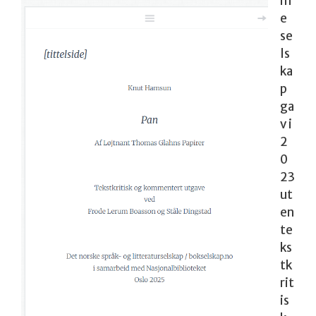
m
e
se
ls
ka
p
ga
v i
2
0
23
ut
en
te
ks
tk
rit
is