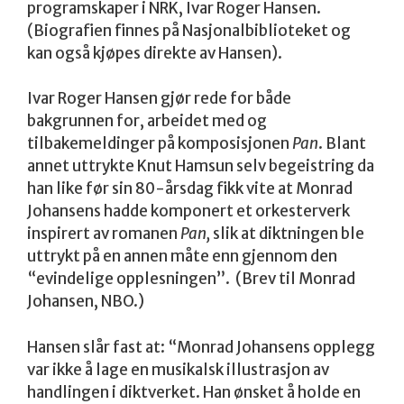
programskaper i NRK, Ivar Roger Hansen.
(Biografien finnes på Nasjonalbiblioteket og
kan også kjøpes direkte av Hansen).
Ivar Roger Hansen gjør rede for både
bakgrunnen for, arbeidet med og
tilbakemeldinger på komposisjonen
Pan
. Blant
annet uttrykte Knut Hamsun selv begeistring da
han like før sin 80-årsdag fikk vite at Monrad
Johansens hadde komponert et orkesterverk
inspirert av romanen
Pan,
slik at diktningen ble
uttrykt på en annen måte enn gjennom den
“evindelige opplesningen”. (Brev til Monrad
Johansen, NBO.)
Hansen slår fast at: “Monrad Johansens opplegg
var ikke å lage en musikalsk illustrasjon av
handlingen i diktverket. Han ønsket å holde en