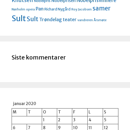
Knutsen
Nobelprisvinnere
Nobelprisen
Nobelpris
samer
Pan
Richard Nygård
Nørholm
opera
Roy Jacobsen
Sult
Sult
Trøndelag teater
vandreren
Årsmøte
Siste kommentarer
januar 2020
M
T
O
T
F
L
S
1
2
3
4
5
6
7
8
9
10
11
12