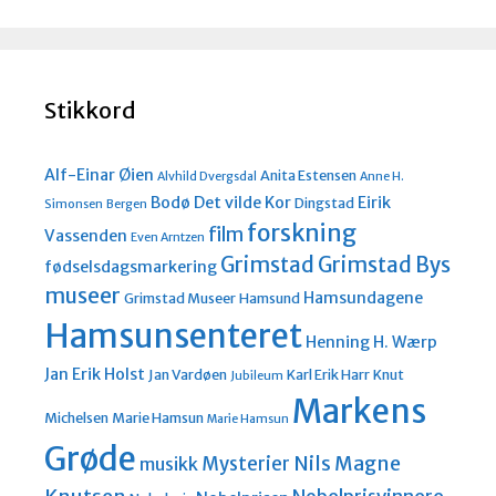
Stikkord
Alf-Einar Øien
Anita Estensen
Alvhild Dvergsdal
Anne H.
Bodø
Det vilde Kor
Eirik
Dingstad
Simonsen
Bergen
forskning
film
Vassenden
Even Arntzen
Grimstad
Grimstad Bys
fødselsdagsmarkering
museer
Hamsundagene
Grimstad Museer
Hamsund
Hamsunsenteret
Henning H. Wærp
Jan Erik Holst
Jan Vardøen
Karl Erik Harr
Knut
Jubileum
Markens
Michelsen
Marie Hamsun
Marie Hamsun
Grøde
Nils Magne
Mysterier
musikk