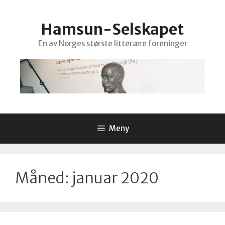
Hopp
til
Hamsun-Selskapet
innhold
En av Norges største litterære foreninger
Meny
Måned:
januar 2020