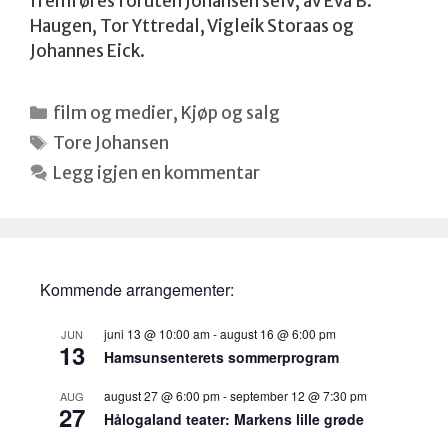
fremføres foruten Johansen selv, av Eva B.
Haugen, Tor Yttredal, Vigleik Storaas og
Johannes Eick.
Kategorier
film og medier
,
Kjøp og salg
Stikkord
Tore Johansen
Legg igjen en kommentar
Kommende arrangementer:
juni 13 @ 10:00 am
-
august 16 @ 6:00 pm
JUN
13
Hamsunsenterets sommerprogram
august 27 @ 6:00 pm
-
september 12 @ 7:30 pm
AUG
27
Hålogaland teater: Markens lille grøde