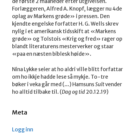
de første 2 maaneder efter utgivelsen.
Forlæggeren, Alfred A. Knopf, lægger nu 4de
oplag av Markens grøde» i pressen. Den
kjendte engelske forfatter H. G. Wells skrev
nylig i et amerikansk tidsskift at «Markens
grøde» og Tolstois «Krig og fred» rager op
blandt literaturens mesterverker og staar
«paa en næsten biblesk høide».
Nina Lykke seier at ho aldri ville blitt forfattar
om ho ikkje hadde lese så mykje. To-tre
bøker i veka går med (…) Hamsuns
Sult
vender
ho alltid tilbake til. (
Dag og tid
20.12.19)
Meta
Logg inn