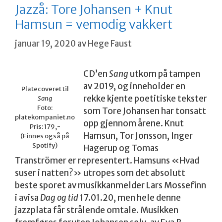
Jazzå: Tore Johansen + Knut
Hamsun = vemodig vakkert
januar 19, 2020
av
Hege Faust
CD’en
Sang
utkom på tampen
av 2019, og inneholder en
Platecoveret til
rekke kjente poetitiske tekster
Sang
Foto:
som Tore Johansen har tonsatt
platekompaniet.no
opp gjennom årene. Knut
Pris: 179,-
Hamsun, Tor Jonsson, Inger
(Finnes også på
Spotify)
Hagerup og Tomas
Tranströmer er representert. Hamsuns «Hvad
suser i natten?» utropes som det absolutt
beste sporet av musikkanmelder Lars Mossefinn
i avisa
Dag og tid
17.01.20, men hele denne
jazzplata får strålende omtale. Musikken