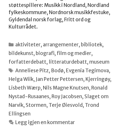
støttespillere: Musikk i Nordland, Nordland
fylkeskommune, Nordnorsk musikkfestuke,
Gyldendal norsk forlag, Fritt ord og
Kulturrådet.
Kategorier
aktiviteter
,
arrangementer
,
bibliotek
,
bildekunst
,
biografi
,
film og medier
,
forfatterdebatt
,
litteraturdebatt
,
museum
Stikkord
Anneliese Pitz
,
Bodø
,
Evgenia Tegimova
,
Helga Wiik
,
Jan Petter Pettersen
,
Kjerringøy
,
Lisbeth Wærp
,
Nils Magne Knutsen
,
Ronald
Nystad-Rusaanes
,
Roy Jacobsen
,
Slaget om
Narvik
,
Stormen
,
Terje Øiesvold
,
Trond
Ellingsen
Legg igjen en kommentar