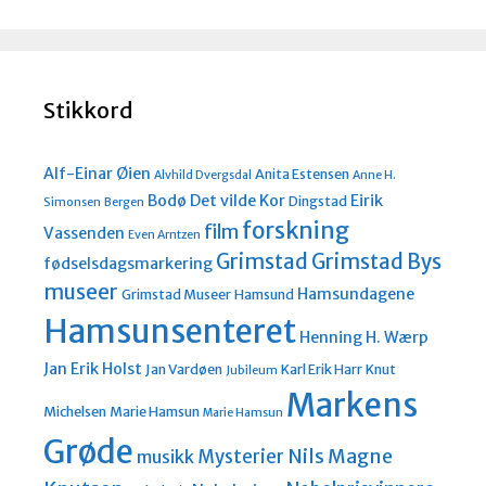
Stikkord
Alf-Einar Øien
Anita Estensen
Alvhild Dvergsdal
Anne H.
Bodø
Det vilde Kor
Eirik
Dingstad
Simonsen
Bergen
forskning
film
Vassenden
Even Arntzen
Grimstad
Grimstad Bys
fødselsdagsmarkering
museer
Hamsundagene
Grimstad Museer
Hamsund
Hamsunsenteret
Henning H. Wærp
Jan Erik Holst
Jan Vardøen
Karl Erik Harr
Knut
Jubileum
Markens
Michelsen
Marie Hamsun
Marie Hamsun
Grøde
Nils Magne
Mysterier
musikk