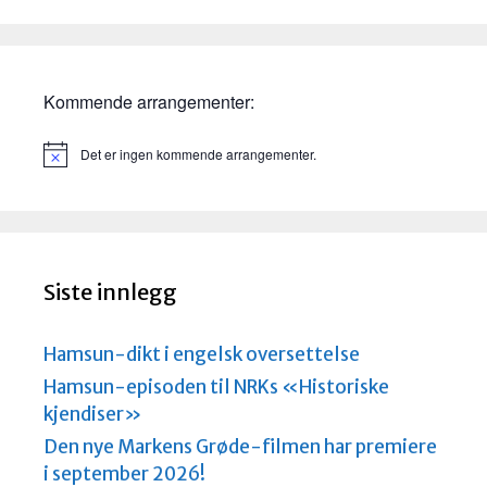
Kommende arrangementer:
Det er ingen kommende arrangementer.
M
e
r
k
n
a
d
Siste innlegg
Hamsun-dikt i engelsk oversettelse
Hamsun-episoden til NRKs «Historiske
kjendiser»
Den nye Markens Grøde-filmen har premiere
i september 2026!