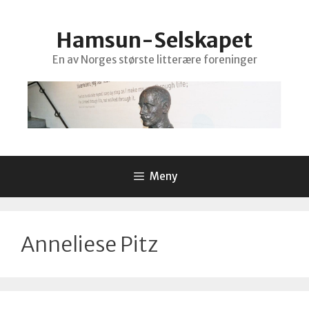
Hopp
til
Hamsun-Selskapet
innhold
En av Norges største litterære foreninger
Meny
Anneliese Pitz