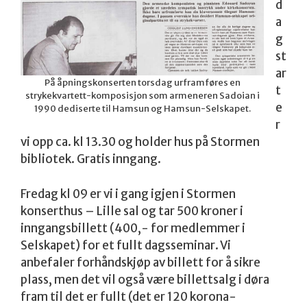
d
a
g
st
ar
På åpningskonserten torsdag urframføres en
t
strykekvartett-komposisjon som armeneren Sadoian i
e
1990 dediserte til Hamsun og Hamsun-Selskapet.
r
vi opp ca. kl 13.30 og holder hus på Stormen
bibliotek. Gratis inngang.
Fredag kl 09 er vi i gang igjen i Stormen
konserthus – Lille sal og tar 500 kroner i
inngangsbillett (400,- for medlemmer i
Selskapet) for et fullt dagsseminar. Vi
anbefaler forhåndskjøp av billett for å sikre
plass, men det vil også være billettsalg i døra
fram til det er fullt (det er 120 korona-