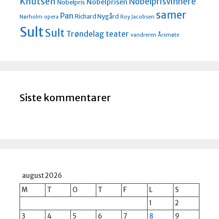
Knutsen
Nobelprisvinnere
Nobelprisen
Nobelpris
samer
Pan
Richard Nygård
Nørholm
opera
Roy Jacobsen
Sult
Sult
Trøndelag teater
vandreren
Årsmøte
Siste kommentarer
august 2026
M
T
O
T
F
L
S
1
2
3
4
5
6
7
8
9