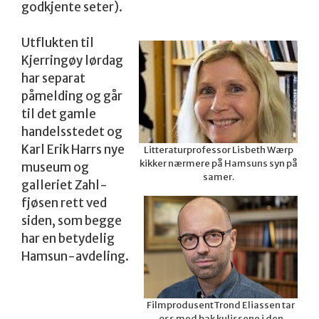
godkjente seter).
Utflukten til
Kjerringøy lørdag
har separat
påmelding og går
til det gamle
handelsstedet og
Karl Erik Harrs nye
Litteraturprofessor Lisbeth Wærp
kikker nærmere på Hamsuns syn på
museum og
samer.
galleriet Zahl-
fjøsen rett ved
siden, som begge
har en betydelig
Hamsun-avdeling.
FilmprodusentTrond Eliassen tar
oss med bak kulissene i den