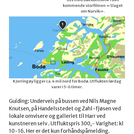
kommende storfilmen «Slaget
om Narvik».
KJerringøy ligger ca. 4 mil nord for Bodø. Utflukten lørdag
varer i 5-6 timer.
Guiding: Underveis på bussen ved Nils Magne
Knutsen, på Handelsstedet og Zahl-fjøsen ved
lokale omvisere og galleriet til Harr ved
kunstneren selv . Utfluktspris 300,- Varighet: kl
10-16. Her er det kun forhåndspåmelding.