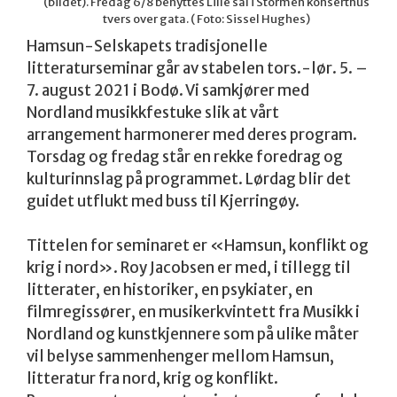
(bildet). Fredag 6/8 benyttes Lille sal i Stormen konserthus
tvers over gata. ( Foto: Sissel Hughes)
Hamsun-Selskapets tradisjonelle
litteraturseminar går av stabelen tors.-lør. 5. –
7. august 2021 i Bodø. Vi samkjører med
Nordland musikkfestuke slik at vårt
arrangement harmonerer med deres program.
Torsdag og fredag står en rekke foredrag og
kulturinnslag på programmet. Lørdag blir det
guidet utflukt med buss til Kjerringøy.
Tittelen for seminaret er «Hamsun, konflikt og
krig i nord». Roy Jacobsen er med, i tillegg til
litterater, en historiker, en psykiater, en
filmregissører, en musikerkvintett fra Musikk i
Nordland og kunstkjennere som på ulike måter
vil belyse sammenhenger mellom Hamsun,
litteratur fra nord, krig og konflikt.