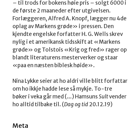
– til trods for bokens høie pris – solgt 6000 i
de første 2 maaneder efter utgivelsen.
Forlæggeren, Alfred A. Knopf, lægger nu 4de
oplag av Markens grøde» i pressen. Den
kjendte engelske forfatter H. G. Wells skrev
nylig i et amerikansk tidsskift at «Markens
grøde» og Tolstois «Krig og fred» rager op
blandt literaturens mesterverker og staar
«paa en næsten biblesk høide».
Nina Lykke seier at ho aldri ville blitt forfattar
om ho ikkje hadde lese så mykje. To-tre
bøker i veka går med (…) Hamsuns
Sult
vender
ho alltid tilbake til. (
Dag og tid
20.12.19)
Meta