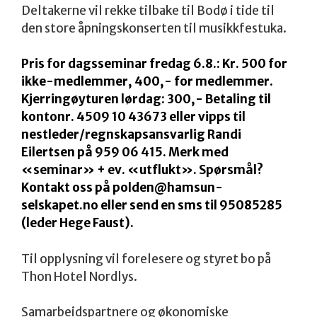
Deltakerne vil rekke tilbake til Bodø i tide til
den store åpningskonserten til musikkfestuka.
Pris for dagsseminar fredag 6.8.: Kr. 500 for
ikke-medlemmer, 400,- for medlemmer.
Kjerringøyturen lørdag: 300,- Betaling til
kontonr. 4509 10 43673 eller vipps til
nestleder/regnskapsansvarlig Randi
Eilertsen på 959 06 415. Merk med
«seminar» + ev. «utflukt». Spørsmål?
Kontakt oss på polden@hamsun-
selskapet.no eller send en sms til 95085285
(leder Hege Faust).
Til opplysning vil forelesere og styret bo på
Thon Hotel Nordlys.
Samarbeidspartnere og økonomiske