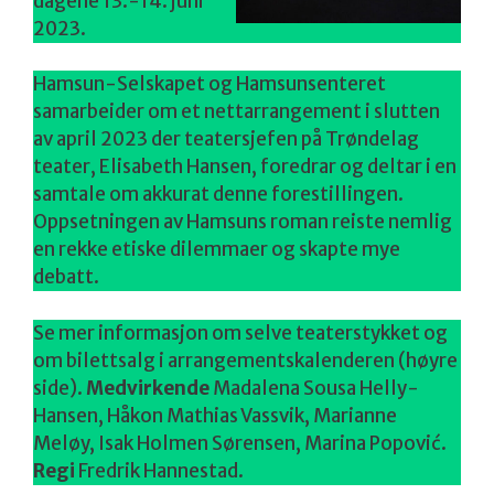
dagene 13.-14. juni
2023.
Hamsun-Selskapet og Hamsunsenteret
samarbeider om et nettarrangement i slutten
av april 2023 der teatersjefen på Trøndelag
teater, Elisabeth Hansen, foredrar og deltar i en
samtale om akkurat denne forestillingen.
Oppsetningen av Hamsuns roman reiste nemlig
en rekke etiske dilemmaer og skapte mye
debatt.
Se mer informasjon om selve teaterstykket og
om bilettsalg i arrangementskalenderen (høyre
side).
Medvirkende
Madalena Sousa Helly-
Hansen, Håkon Mathias Vassvik, Marianne
Meløy, Isak Holmen Sørensen, Marina Popović.
Regi
Fredrik Hannestad.