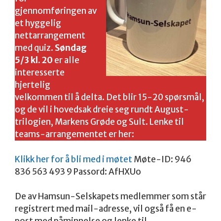
gjennomføringen av
et hyggelig
nettarrangement
med quiz.
Søndag
5/3 kl. 20
er alle
interesserte
hjertelig
velkommen til å delta. Det blir 15-20 spørsmål,
og de vil i hovedsak dreie seg rundt August-
trilogien, Markens Grøde og Sult. Lenke til
teams-arrangementet er her:
Klikk her for å bli med i møtet
Møte-ID: 946
836 563 493 9 Passord: AfHXUo
De av Hamsun-Selskapets medlemmer som står
registrert med mail-adresse, vil også få en e-