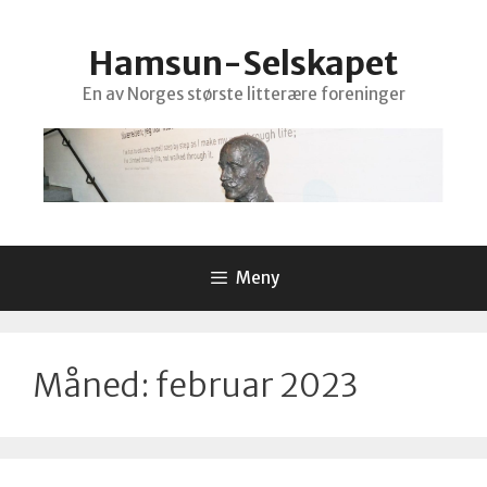
Hopp
til
Hamsun-Selskapet
innhold
En av Norges største litterære foreninger
Meny
Måned:
februar 2023