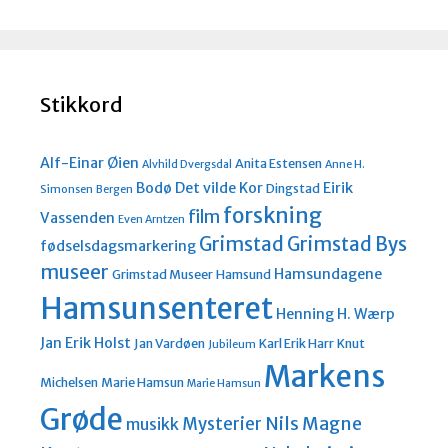
Stikkord
Alf-Einar Øien
Anita Estensen
Alvhild Dvergsdal
Anne H.
Bodø
Det vilde Kor
Eirik
Dingstad
Simonsen
Bergen
forskning
film
Vassenden
Even Arntzen
Grimstad
Grimstad Bys
fødselsdagsmarkering
museer
Hamsundagene
Grimstad Museer
Hamsund
Hamsunsenteret
Henning H. Wærp
Jan Erik Holst
Jan Vardøen
Karl Erik Harr
Knut
Jubileum
Markens
Michelsen
Marie Hamsun
Marie Hamsun
Grøde
Nils Magne
Mysterier
musikk