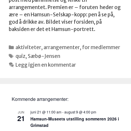
post med påminnelse og lenke til
arrangementet. Premien er – foruten heder og
ære – en Hamsun-Selskap-kopp: pen å se på,
god å drikke av. Bildet viser forsiden, på
baksiden er det et Hamsun-portrett.
Kategorier
aktiviteter
,
arrangementer
,
for medlemmer
Stikkord
quiz
,
Sæbø-Jensen
Legg igjen en kommentar
Kommende arrangementer:
juni 21 @ 11:00 am
-
august 9 @ 4:00 pm
JUN
21
Hamsun-Museets utstilling sommeren 2026 i
Grimstad