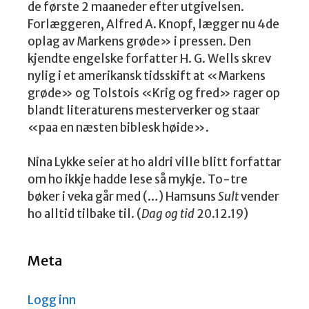
de første 2 maaneder efter utgivelsen.
Forlæggeren, Alfred A. Knopf, lægger nu 4de
oplag av Markens grøde» i pressen. Den
kjendte engelske forfatter H. G. Wells skrev
nylig i et amerikansk tidsskift at «Markens
grøde» og Tolstois «Krig og fred» rager op
blandt literaturens mesterverker og staar
«paa en næsten biblesk høide».
Nina Lykke seier at ho aldri ville blitt forfattar
om ho ikkje hadde lese så mykje. To-tre
bøker i veka går med (…) Hamsuns
Sult
vender
ho alltid tilbake til. (
Dag og tid
20.12.19)
Meta
Logg inn