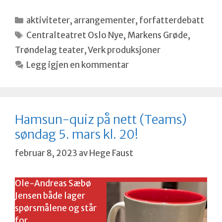
Kategorier
aktiviteter
,
arrangementer
,
forfatterdebatt
Stikkord
Centralteatret Oslo Nye
,
Markens Grøde
,
Trøndelag teater
,
Verk produksjoner
Legg igjen en kommentar
Hamsun-quiz på nett (Teams)
søndag 5. mars kl. 20!
februar 8, 2023
av
Hege Faust
Ole-Andreas Sæbø
Jensen både lager
spørsmålene og står
for