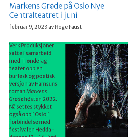
Markens Grøde på Oslo Nye
Centralteatret i juni
februar 9, 2023
av
Hege Faust
Verk Produksjoner
satte i samarbeid
med Trøndelag
teater opp en
burlesk og poetisk
versjon av Hamsuns
roman
Markens
Grøde
høsten 2022.
Nå settes stykket
også opp i Oslo i
forbindelse med
festivalen Hedda-