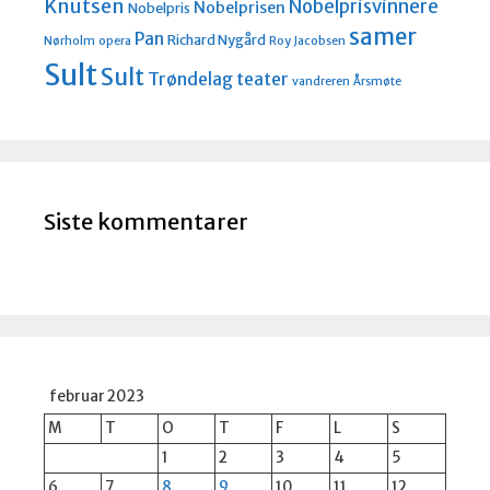
Knutsen
Nobelprisvinnere
Nobelprisen
Nobelpris
samer
Pan
Richard Nygård
Nørholm
opera
Roy Jacobsen
Sult
Sult
Trøndelag teater
vandreren
Årsmøte
Siste kommentarer
februar 2023
M
T
O
T
F
L
S
1
2
3
4
5
6
7
8
9
10
11
12