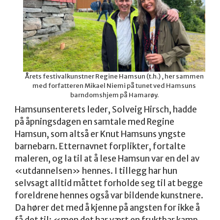
Årets festivalkunstner Regine Hamsun (t.h.) , her sammen
med forfatteren Mikael Niemi på tunet ved Hamsuns
barndomshjem på Hamarøy.
Hamsunsenterets leder, Solveig Hirsch, hadde
på åpningsdagen en samtale med Regine
Hamsun, som altså er Knut Hamsuns yngste
barnebarn. Etternavnet forplikter, fortalte
maleren, og la til at å lese Hamsun var en del av
«utdannelsen» hennes. I tillegg har hun
selvsagt alltid måttet forholde seg til at begge
foreldrene hennes også var bildende kunstnere.
Da hører det med å kjenne på angsten for ikke å