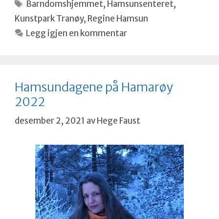
Stikkord
Barndomshjemmet
,
Hamsunsenteret
,
Kunstpark Tranøy
,
Regine Hamsun
Legg igjen en kommentar
Hamsundagene på Hamarøy
2022
desember 2, 2021
av
Hege Faust