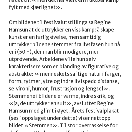
få det til: «men det har vært en fruktbar kamp
fylt med kjærlighet».
Om bildene til festivalutstillinga sa Regine
Hamsun at de uttrykker en viss kamp: å skape
kunst er en farlig øvelse, men samtidig
uttrykker bildene stemmer fra livsfasen hun nå
er i (50 +), der man blir modigere, mer
utprøvende. Arbeidene ville hun selv
karakterisere som en blanding av figurative og
abstrakte: » menneskets saftige natur i farger,
form, rytmer, ytre og indre liv ispedd distanse,
selvironi, humor, frustrasjon og lengsel».
Stemmene i bildene er varme, indre skrik, og
«ja, de uttrykker en sult», avsluttet Regine
Hamsun med glimt i øyet. Årets festivalplakat
(ses i oppslaget under dette) viser nettopp
bildet «Stemmen». Til stor overraskelse for