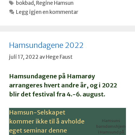
Stikkord
bokbad
,
Regine Hamsun
Legg igjen en kommentar
Hamsundagene 2022
juli 17, 2022
av
Hege Faust
Hamsundagene på Hamarøy
arrangeres hvert andre år, og i 2022
blir det festival fra 4.-6. august.
Hamsun-Selskapet
kommer ikke til å avholde
Hamsuns
barndomshjem
eget seminar denne
i Hamsund på