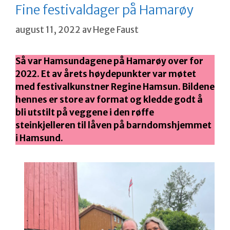
Fine festivaldager på Hamarøy
august 11, 2022
av
Hege Faust
Så var Hamsundagene på Hamarøy over for
2022. Et av årets høydepunkter var møtet
med festivalkunstner Regine Hamsun. Bildene
hennes er store av format og kledde godt å
bli utstilt på veggene i den røffe
steinkjelleren til låven på barndomshjemmet
i Hamsund.