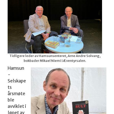
Tidligere leder av Hamsunsenteret, Arne Andre Solvang,
bokbader Mikael Niemi i Æventyrsalen.
Hamsun
-
Selskape
ts
årsmøte
ble
avviklet i
løpet av