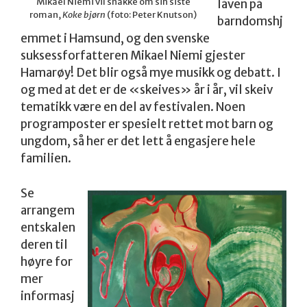
Mikael Niemi vil snakke om sin siste
låven på
roman,
Koke bjørn
(foto: Peter Knutson)
barndomshj
emmet i Hamsund, og den svenske
suksessforfatteren Mikael Niemi gjester
Hamarøy! Det blir også mye musikk og debatt. I
og med at det er de «skeives» år i år, vil skeiv
tematikk være en del av festivalen. Noen
programposter er spesielt rettet mot barn og
ungdom, så her er det lett å engasjere hele
familien.
Se
arrangem
entskalen
deren til
høyre for
mer
informasj