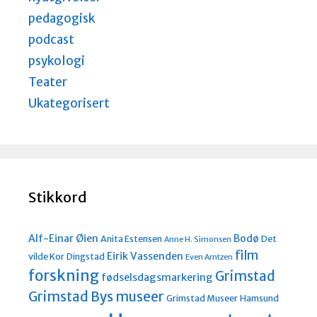
pedagogisk
podcast
psykologi
Teater
Ukategorisert
Stikkord
Alf-Einar Øien
Bodø
Anita Estensen
Det
Anne H. Simonsen
film
Eirik Vassenden
vilde Kor
Dingstad
Even Arntzen
forskning
Grimstad
fødselsdagsmarkering
Grimstad Bys museer
Grimstad Museer
Hamsund