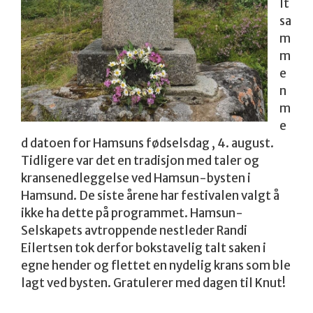
lt
sa
m
m
e
n
m
e
d datoen for Hamsuns fødselsdag , 4. august.
Tidligere var det en tradisjon med taler og
kransenedleggelse ved Hamsun-bysten i
Hamsund. De siste årene har festivalen valgt å
ikke ha dette på programmet. Hamsun-
Selskapets avtroppende nestleder Randi
Eilertsen tok derfor bokstavelig talt saken i
egne hender og flettet en nydelig krans som ble
lagt ved bysten. Gratulerer med dagen til Knut!