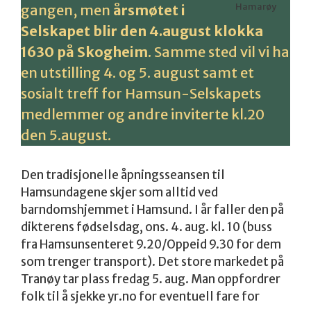
Hamarøy
gangen, men
årsmøtet i
Selskapet blir den 4.august klokka
1630 på Skogheim
. Samme sted vil vi ha
en utstilling 4. og 5. august samt et
sosialt treff for Hamsun-Selskapets
medlemmer og andre inviterte kl.20
den 5.august.
Den tradisjonelle åpningsseansen til
Hamsundagene skjer som alltid ved
barndomshjemmet i Hamsund. I år faller den på
dikterens fødselsdag, ons. 4. aug. kl. 10 (buss
fra Hamsunsenteret 9.20/Oppeid 9.30 for dem
som trenger transport). Det store markedet på
Tranøy tar plass fredag 5. aug. Man oppfordrer
folk til å sjekke yr.no for eventuell fare for