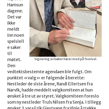
Hamsun
dagene.
Det var
ikke
meldt
inn noen
speislell
e saker
til
Signering av bøker hører med på festival.
møtet.
Den
vedtektsbestemte agendaen ble fulgt. Om
punktet «valg» er følgende å berette:
Nestleder de siste årene, Randi Eilertsen fra
Narvik, hadde meddelt valgkomiteen at hun
ønsket å tre ut av styret. Valgkomiteen foreslo
som ny nestleder Truls Nilsen fra Senja. I tillegg
ønsket 3.vara Erik Gjestvang fra Vinje å trekke