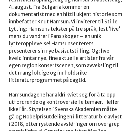
4. august. Fra Bulgaria kommer en
dokumentarist med en hittil ukjent historie som
innbefatter Knut Hamsun. Vi inviterer til Stille
Lytting: Hamsuns tekster på tre språk, lest ‘live’
mens du vandrer i Pans skoger – en unik
lytteropplevelse! Hamsunsenterets
presenterer sin nye basisutstilling. Og: hver
kveld inntar nye, fine aktuelle artister fra vår
egen region konsertscenen, som avveksling til
det mangfoldige og innholdsrike
litteraturprogrammet på dagtid.
Hamsundagene har aldri kviet seg for å ta opp
utfordrende og kontroversielle temaer. Heller
ikke i år. Styrelsen i Svenska Akademien måtte
gå og Nobelprisutdelingen i litteratur ble avlyst
i 2018, etter rystende avsløringer om overgrep