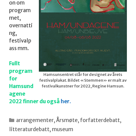
on om
program
met,
overnatti
ng,
festivalp
ass mm.
Fullt
program
Hamsunsentret står for designet av årets
for
festivalplakat. Bildet «Stemmen» er malt av
Hamsund
festivalkunstner for 2022, Regine Hamsun.
agene
2022 finner du også
her.
Kategorier
arrangementer
,
Årsmøte
,
forfatterdebatt
,
litteraturdebatt
,
museum