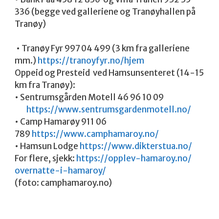
336 (begge ved galleriene og Tranøyhallen på
Tranøy)
• Tranøy Fyr 997 04 499 (3 km fra galleriene
mm.)
https://tranoyfyr.no/hjem
Oppeid og Presteid ved Hamsunsenteret (14-15
km fra Tranøy):
• Sentrumsgården Motell 46 96 10 09
https://www.
sentrumsgardenmotell.no/
• Camp Hamarøy 911 06
789
https://www.camphamaroy.no/
• Hamsun Lodge
https://www.dikterstua.no/
For flere, sjekk:
https://opplev-hamaroy.no/
overnatte-i-hamaroy/
(foto: camphamaroy.no)