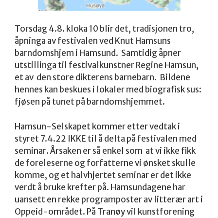
Torsdag 4.8. kloka 10 blir det, tradisjonen tro,
åpninga av festivalen ved Knut Hamsuns
barndomshjem i Hamsund. Samtidig åpner
utstillinga til festivalkunstner Regine Hamsun,
et av den store dikterens barnebarn. Bildene
hennes kan beskues i lokaler med biografisk sus:
fjøsen på tunet på barndomshjemmet.
Hamsun-Selskapet kommer etter vedtak i
styret 7.4.22 IKKE til å delta på festivalen med
seminar. Årsaken er så enkel som at vi ikke fikk
de foreleserne og forfatterne vi ønsket skulle
komme, og et halvhjertet seminar er det ikke
verdt å bruke krefter på. Hamsundagene har
uansett en rekke programposter av litterær art i
Oppeid-området. På Tranøy vil kunstforening