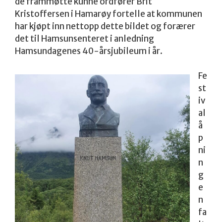
de frammøtte kunne ordfører Brit
Kristoffersen i Hamarøy fortelle at kommunen
har kjøpt inn nettopp dette bildet og forærer
det til Hamsunsenteret i anledning
Hamsundagenes 40-årsjubileum i år.
Fe
st
iv
al
å
p
ni
n
g
e
n
fa