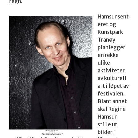
regn.
Hamsunsent
eret og
Kunstpark
Tranøy
planlegger
en rekke
ulike
aktiviteter
av kulturell
art i løpet av
festivalen.
Blant annet
skal Regine
Hamsun
stille ut
bilder i