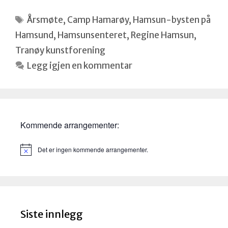
Stikkord
Årsmøte
,
Camp Hamarøy
,
Hamsun-bysten på
Hamsund
,
Hamsunsenteret
,
Regine Hamsun
,
Tranøy kunstforening
Legg igjen en kommentar
Kommende arrangementer:
Det er ingen kommende arrangementer.
M
e
r
k
n
a
d
Siste innlegg