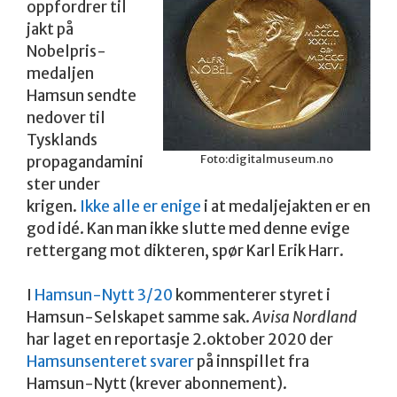
oppfordrer til
jakt på
Nobelpris-
medaljen
Hamsun sendte
nedover til
Tysklands
Foto:digitalmuseum.no
propagandamini
ster under
krigen.
Ikke alle er enige
i at medaljejakten er en
god idé. Kan man ikke slutte med denne evige
rettergang mot dikteren, spør Karl Erik Harr.
I
Hamsun-Nytt 3/20
kommenterer styret i
Hamsun-Selskapet samme sak.
Avisa Nordland
har laget en reportasje 2.oktober 2020 der
Hamsunsenteret svarer
på innspillet fra
Hamsun-Nytt (krever abonnement).