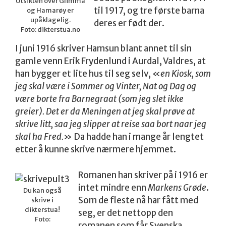
Utsikten over Glimma
til 1917, og tre første barna
og Hamarøy er
upåklagelig.
deres er født der.
Foto: dikterstua.no
I juni 1916 skriver Hamsun blant annet til sin
gamle venn Erik Frydenlund i Aurdal, Valdres, at
han bygger et lite hus til seg selv, «
en Kiosk, som
jeg skal være i Sommer og Vinter, Nat og Dag og
være borte fra Barnegraat (som jeg slet ikke
greier). Det er da Meningen at jeg skal prøve at
skrive litt, saa jeg slipper at reise saa bort naar jeg
skal ha Fred.
» Da hadde han i mange år lengtet
etter å kunne skrive nærmere hjemmet.
Romanen han skriver på i 1916 er
intet mindre enn
Markens Grøde
.
Du kan også
Som de fleste nå har fått med
skrive i
dikterstua!
seg, er det nettopp den
Foto:
romanen som får Svenska