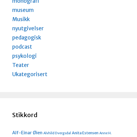
monografi
museum
Musikk
nyutgivelser
pedagogisk
podcast
psykologi
Teater
Ukategorisert
Stikkord
Alf-Einar Øien
Anita Estensen
Alvhild Dvergsdal
Anne H.