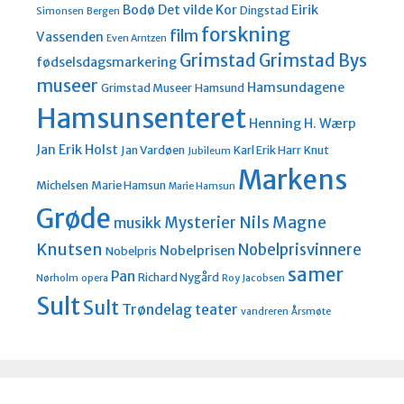
Bodø
Det vilde Kor
Eirik
Dingstad
Simonsen
Bergen
forskning
film
Vassenden
Even Arntzen
Grimstad
Grimstad Bys
fødselsdagsmarkering
museer
Hamsundagene
Grimstad Museer
Hamsund
Hamsunsenteret
Henning H. Wærp
Jan Erik Holst
Jan Vardøen
Karl Erik Harr
Knut
Jubileum
Markens
Michelsen
Marie Hamsun
Marie Hamsun
Grøde
Nils Magne
Mysterier
musikk
Knutsen
Nobelprisvinnere
Nobelprisen
Nobelpris
samer
Pan
Richard Nygård
Nørholm
opera
Roy Jacobsen
Sult
Sult
Trøndelag teater
vandreren
Årsmøte