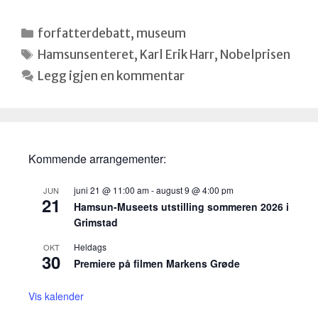
Kategorier
forfatterdebatt
,
museum
Stikkord
Hamsunsenteret
,
Karl Erik Harr
,
Nobelprisen
Legg igjen en kommentar
Kommende arrangementer:
juni 21 @ 11:00 am
-
august 9 @ 4:00 pm
JUN
21
Hamsun-Museets utstilling sommeren 2026 i
Grimstad
Heldags
OKT
30
Premiere på filmen Markens Grøde
Vis kalender