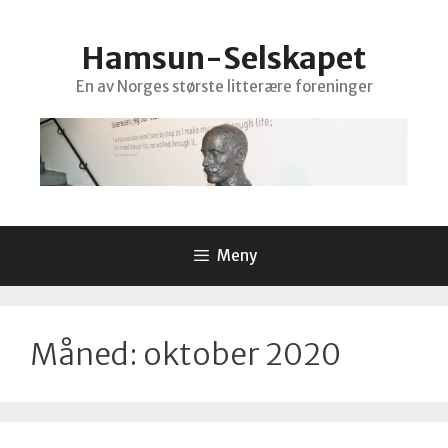
Hopp
til
Hamsun-Selskapet
innhold
En av Norges største litterære foreninger
Meny
Måned:
oktober 2020