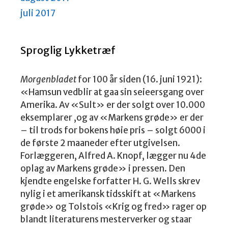
juli 2017
Sproglig Lykketræf
Morgenbladet
for 100 år siden (16. juni 1921):
«Hamsun vedblir at gaa sin seieersgang over
Amerika. Av «Sult» er der solgt over 10.000
eksemplarer ,og av «Markens grøde» er der
– til trods for bokens høie pris – solgt 6000 i
de første 2 maaneder efter utgivelsen.
Forlæggeren, Alfred A. Knopf, lægger nu 4de
oplag av Markens grøde» i pressen. Den
kjendte engelske forfatter H. G. Wells skrev
nylig i et amerikansk tidsskift at «Markens
grøde» og Tolstois «Krig og fred» rager op
blandt literaturens mesterverker og staar