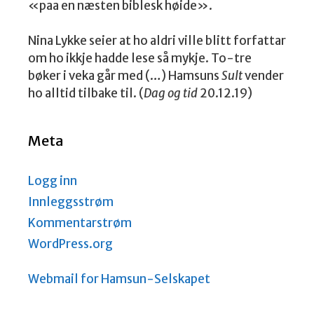
«paa en næsten biblesk høide».
Nina Lykke seier at ho aldri ville blitt forfattar
om ho ikkje hadde lese så mykje. To-tre
bøker i veka går med (…) Hamsuns
Sult
vender
ho alltid tilbake til. (
Dag og tid
20.12.19)
Meta
Logg inn
Innleggsstrøm
Kommentarstrøm
WordPress.org
Webmail for Hamsun-Selskapet