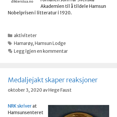
dikterstua.no
Akademien til å tildele Hamsun
Nobelprisen i litteratur i 1920.
Kategorier
aktiviteter
Stikkord
Hamarøy
,
Hamsun Lodge
Legg igjen en kommentar
Medaljejakt skaper reaksjoner
oktober 3, 2020
av
Hege Faust
NRK skriver
at
Hamsunsenteret