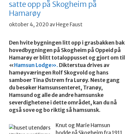
satte opp på Skogheim på
Hamarøy
oktober 4, 2020
av
Hege Faust
Den hvite bygningen litt opp i grasbakken bak
hovedbygningen på Skogheim på Oppeid på
Hamarøy er blitt totaloppusset og gjort om til
«
Hamsun Lodge».
Dikterstua drives av
hamøyværingen Rolf Skogvold og hans
samboer Tina Østrem fra Lurøy. Neste gang
du besøker Hamsunsenteret, Tranøy,
Hamsund og alle de andre hamsunske
severdighetene i dette området, kan du nå
også sove og bo riktig så hamsunsk.
Knut og Marie Hamsun
bodde på Skogheim fra 1911