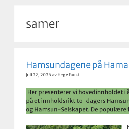
samer
Hamsundagene på Hamarøy
juli 22, 2026
av
Hege Faust
Her presenterer vi hovedinnholdet i 
på et innholdsrikt to-dagers Hams
og Hamsun-Selskapet. De populære f