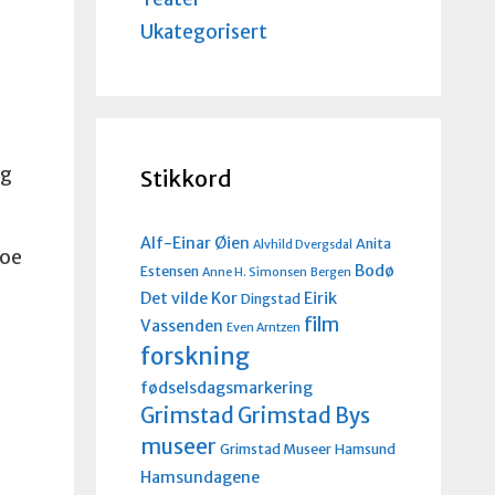
Ukategorisert
og
Stikkord
Alf-Einar Øien
Anita
Alvhild Dvergsdal
Moe
Bodø
Estensen
Anne H. Simonsen
Bergen
Det vilde Kor
Eirik
Dingstad
film
Vassenden
Even Arntzen
forskning
fødselsdagsmarkering
Grimstad
Grimstad Bys
museer
Grimstad Museer
Hamsund
Hamsundagene