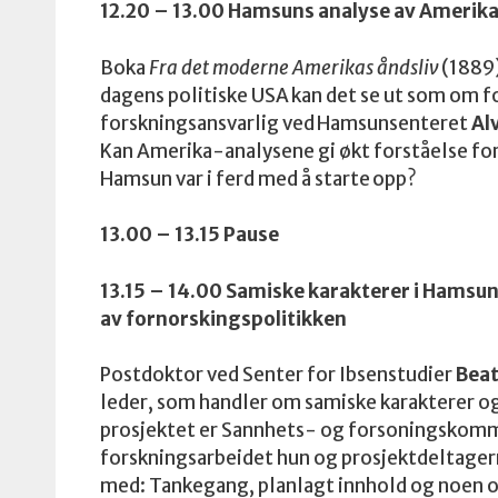
12.20 – 13.00 Hamsuns analyse av Amerika
Boka
Fra det moderne Amerikas åndsliv
(1889)
dagens politiske USA kan det se ut som om for
forskningsansvarlig ved Hamsunsenteret
Al
Kan Amerika-analysene gi økt forståelse fo
Hamsun var i ferd med å starte opp?
13.00 – 13.15 Pause
13.15 – 14.00 Samiske karakterer i Hamsuns
av fornorskingspolitikken
Postdoktor ved Senter for Ibsenstudier
Beat
leder, som handler om samiske karakterer og
prosjektet er Sannhets- og forsoningskomm
forskningsarbeidet hun og prosjektdeltager
med: Tankegang, planlagt innhold o