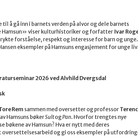
il å gå inn i barnets verden på alvor og dele barnets
 Hamsun» viser kulturhistoriker og forfatter
Ivar Rog
kte forståelse, respekt og interesse for barn og unge.
r Hansen eksempler på Hamsuns engasjement for unge liv
raturseminar 2026 ved Alvhild Dvergsdal
sk
Tore Rem
sammen med oversetter og professor
Terenc
 av Hamsuns bøker
Sult
og
Pan
. Hvorfor trengtes nye
sse bøkene av Hamsun? Hva er nytt med deres
t oversettelsesarbeid og gi oss eksempler på utfordring