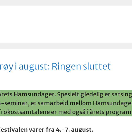
 i august: Ringen sluttet
årets Hamsundager. Spesielt gledelig er satsin
un-seminar, et samarbeid mellom Hamsundage
rokostsamtalene er med også i årets progra
Festivalen varer fra 4.-7. august.