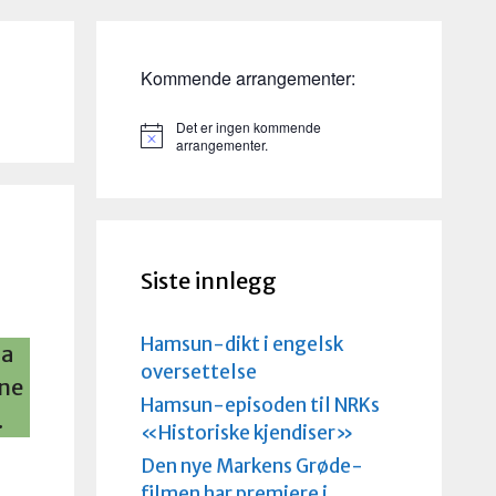
Kommende arrangementer:
Det er ingen kommende
M
arrangementer.
e
r
k
n
a
d
Siste innlegg
Hamsun-dikt i engelsk
ga
oversettelse
ne
Hamsun-episoden til NRKs
m.
«Historiske kjendiser»
Den nye Markens Grøde-
filmen har premiere i