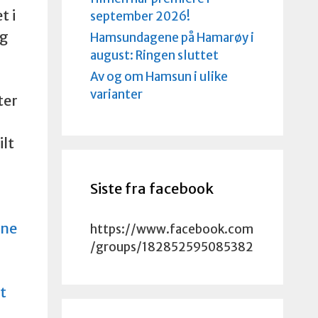
 i
september 2026!
og
Hamsundagene på Hamarøy i
august: Ringen sluttet
Av og om Hamsun i ulike
varianter
ter
ilt
Siste fra facebook
ene
https://www.facebook.com
/groups/182852595085382
t