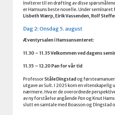
inviterer til en drøfting av disse spørsmålen
er Hamsuns beste novelle. Under seminaret f
Lisbeth Wærp
,
Eirik Vassenden
,
Rolf Steff
Dag 2: Onsdag 5. august
Æventyrsalen i Hamsunsenteret:
11.30 – 11.35 Velkommen ved dagens semi
11.35 – 12.20 Pan for vår tid
Professor
Ståle Dingstad
og førsteamanuen
utgave av
Sult
. I 2025 kom en vitenskapelig 
nærmere. Hva er de overordnede perspektiven
av ny forståelse angående
Pan
og Knut Hams
slutt en samtale med Boasson og Dingstad 