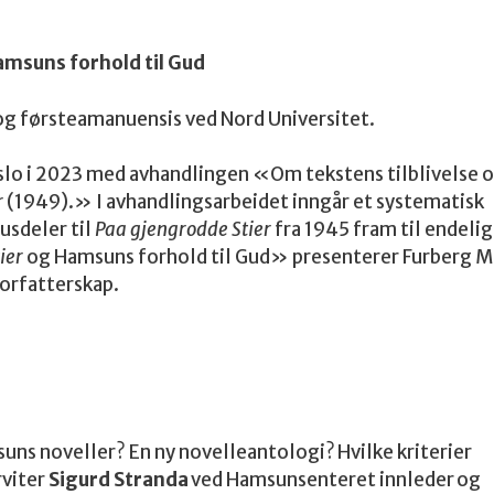
msuns forhold til Gud
 og førsteamanuensis ved Nord Universitet.
 Oslo i 2023 med avhandlingen «Om tekstens tilblivelse 
r
(1949).» I avhandlingsarbeidet inngår et systematisk
usdeler til
Paa gjengrodde Stier
fra 1945 fram til endelig
ier
og Hamsuns forhold til Gud» presenterer Furberg 
forfatterskap.
suns noveller? En ny novelleantologi? Hvilke kriterier
rviter
Sigurd Stranda
ved Hamsunsenteret innleder og