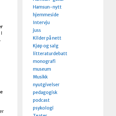
Hamsun-nytt
hjemmeside
Intervju
er
juss
 I
Kilder på nett
.
Kjøp og salg
litteraturdebatt
monografi
museum
Musikk
nyutgivelser
e
pedagogisk
podcast
psykologi
er
Teater