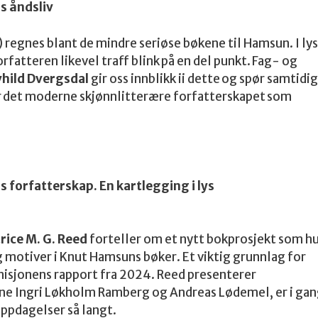
s åndsliv
 regnes blant de mindre seriøse bøkene til Hamsun. I lys
fatteren likevel traff blink på en del punkt. Fag- og
vhild Dvergsdal
gir oss innblikk ii dette og spør samtidig
r det moderne skjønnlitterære forfatterskapet som
 forfatterskap. En kartlegging i lys
rice M. G. Reed
forteller om et nytt bokprosjekt som h
 motiver i Knut Hamsuns bøker. Et viktig grunnlag for
isjonens rapport fra 2024. Reed presenterer
ne Ingri Løkholm Ramberg og Andreas Lødemel, er i ga
g noen oppdagelser så langt.