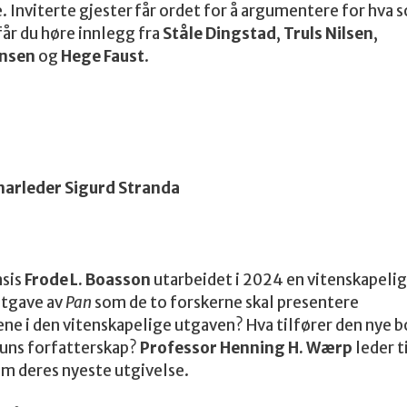
e. Inviterte gjester får ordet for å argumentere for hva 
år du høre innlegg fra
Ståle Dingstad
,
Truls Nilsen
,
ensen
og
Hege Faust
.
narleder Sigurd Stranda
sis
Frode L. Boasson
utarbeidet i 2024 en vitenskapelig
utgave av
Pan
som de to forskerne skal presentere
e i den vitenskapelige utgaven? Hva tilfører den nye b
uns forfatterskap?
Professor Henning H. Wærp
leder ti
om deres nyeste utgivelse.