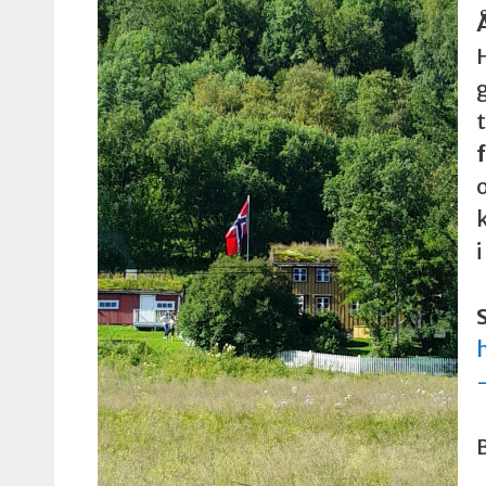
g
o
B