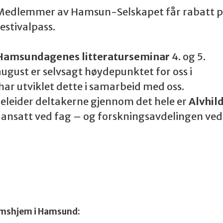
Medlemmer av Hamsun-Selskapet får rabatt 
estivalpass.
Hamsundagenes litteraturseminar
4. og 5.
august er selvsagt høydepunktet for oss i
 utviklet dette i samarbeid med oss.
geleider deltakerne gjennom det hele er
Alvhil
 ansatt ved fag – og forskningsavdelingen ved
omshjem i Hamsund: