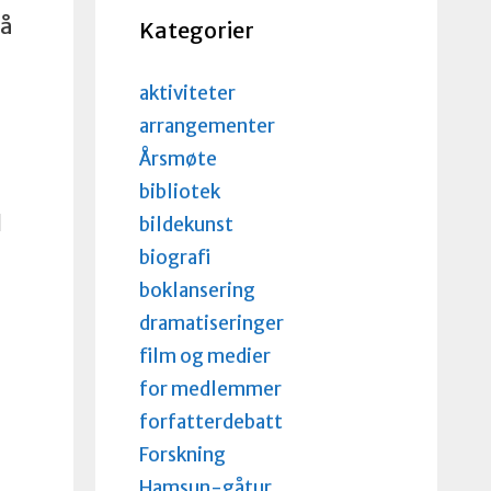
på
Kategorier
aktiviteter
arrangementer
Årsmøte
bibliotek
d
bildekunst
biografi
boklansering
dramatiseringer
film og medier
for medlemmer
forfatterdebatt
Forskning
Hamsun-gåtur