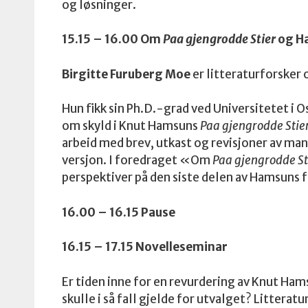
og løsninger.
15.15 – 16.00 Om
Paa gjengrodde Stier
og Ha
Birgitte Furuberg Moe
er litteraturforsker
Hun fikk sin Ph.D.-grad ved Universitetet i
om skyld i Knut Hamsuns
Paa gjengrodde Stie
arbeid med brev, utkast og revisjoner av man
versjon. I foredraget «Om
Paa gjengrodde St
perspektiver på den siste delen av Hamsuns 
16.00 – 16.15 Pause
16.15 – 17.15 Novelleseminar
Er tiden inne for en revurdering av Knut Ham
skulle i så fall gjelde for utvalget? Litteratu