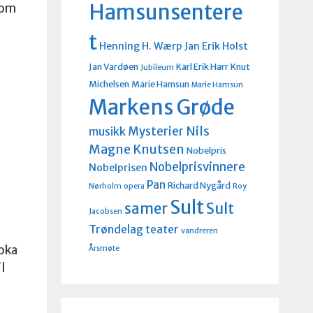
Hamsunsentere
som
t
Henning H. Wærp
Jan Erik Holst
Jan Vardøen
Karl Erik Harr
Knut
Jubileum
Michelsen
Marie Hamsun
Marie Hamsun
Markens Grøde
Nils
Mysterier
musikk
Magne Knutsen
Nobelpris
Nobelprisvinnere
Nobelprisen
Pan
Richard Nygård
Nørholm
opera
Roy
Sult
Sult
samer
Jacobsen
Trøndelag teater
vandreren
oka
Årsmøte
l