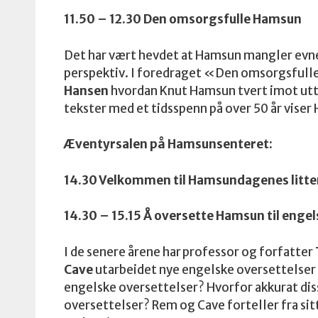
11.50 – 12.30 Den omsorgsfulle Hamsun
Det har vært hevdet at Hamsun mangler evne t
perspektiv. I foredraget «Den omsorgsfulle
Hansen
hvordan Knut Hamsun tvert imot uttry
tekster med et tidsspenn på over 50 år vise
Æventyrsalen på Hamsunsenteret:
14.30 Velkommen til Hamsundagenes litte
14.30 – 15.15 Å oversette Hamsun til engel
I de senere årene har professor og forfatter
Cave
utarbeidet nye engelske oversettelser
engelske oversettelser? Hvorfor akkurat di
oversettelser? Rem og Cave forteller fra sit