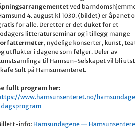
Åpningsarrangementet
ved barndomshjemmet
Hamsund 4. august kl 1030. (bildet) er åpanet 
ratis for alle. Deretter er det duket for et
todagers litteraturseminar og i tillegg mange
forfattermøter
, nydelige konserter, kunst, tea
g utflukter i dagene som følger. Deler av
kunstsamlinga til Hamsun-Selskapet vil bli utst
i kafe Sult på Hamsunsenteret.
Se fullt program her:
https://www.hamsunsenteret.no/hamsundag
-dagsprogram
illett-info:
Hamsundagene — Hamsunsentere