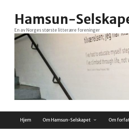
Hopp
til
Hamsun-Selskap
innhold
En av Norges største litterære foreninger
Hjem
Om Hamsun-Selskapet
Om forfa