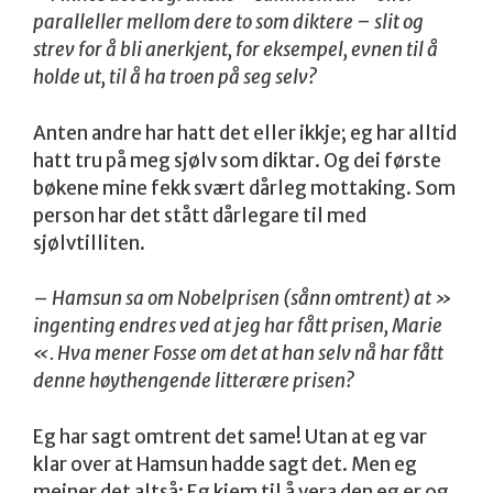
paralleller mellom dere to som diktere – slit og
strev for å bli anerkjent, for eksempel, evnen til å
holde ut, til å ha troen på seg selv?
Anten andre har hatt det eller ikkje; eg har alltid
hatt tru på meg sjølv som diktar. Og dei første
bøkene mine fekk svært dårleg mottaking. Som
person har det stått dårlegare til med
sjølvtilliten.
–
Hamsun sa om Nobelprisen (sånn omtrent) at »
ingenting endres ved at jeg har fått prisen, Marie
«. Hva mener Fosse om det at han selv nå har fått
denne høythengende litterære prisen?
Eg har sagt omtrent det same! Utan at eg var
klar over at Hamsun hadde sagt det. Men eg
meiner det altså: Eg kjem til å vera den eg er og