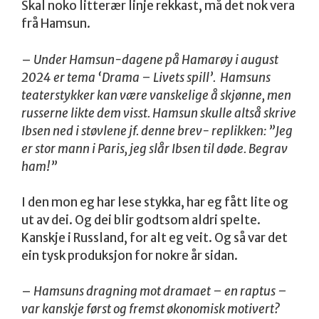
Skal noko litterær linje rekkast, må det nok vera
frå Hamsun.
–
Under Hamsun-dagene på Hamarøy i august
2024 er tema ‘Drama – Livets spill’. Hamsuns
teaterstykker kan være vanskelige å skjønne, men
russerne likte dem visst. Hamsun skulle altså skrive
Ibsen ned i støvlene jf. denne brev- replikken: ”Jeg
er stor mann i Paris, jeg slår Ibsen til døde. Begrav
ham!”
I den mon eg har lese stykka, har eg fått lite og
ut av dei. Og dei blir godtsom aldri spelte.
Kanskje i Russland, for alt eg veit. Og så var det
ein tysk produksjon for nokre år sidan.
–
Hamsuns dragning mot dramaet – en raptus –
var kanskje først og fremst økonomisk motivert?