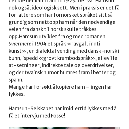
det ble det kalt fram til 1929. Det var Hamsun
nok også, ideologisk sett. Men i praksis er det få
forfattere som har fornorsket språket sitt så
grundig som nettopp ham når den nødvendige
veien fra dansk til norsk skulle tråkkes
opp.Hamsun utviklet fra og med romanen
Sværmere
i 1904 et språk «ravgalt inntil
kunst», en dialektal vending med dansk-norsk i
bunn, ispedd «grovt krambodspråk», elleville
at-setninger, indirekte tale og overdrivelser,
og der twainsk humor humres fram i bøtter og
spann.
Mange har forsøkt å kopiere ham – ingen har
lykkes.
Hamsun-Selskapet har imidlertid lykkes med å
få et intervju med Fosse!