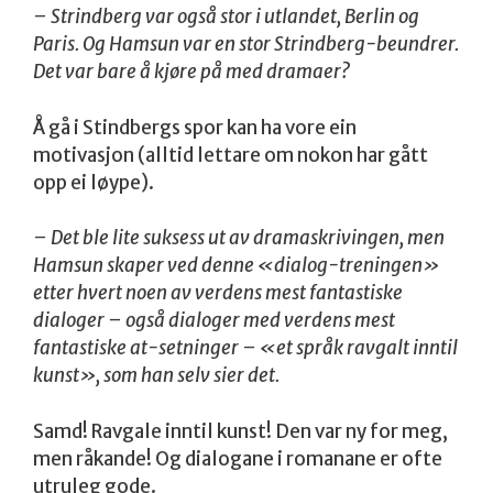
– Strindberg var også stor i utlandet, Berlin og
Paris. Og Hamsun var en stor Strindberg-beundrer.
Det var bare å kjøre på med dramaer?
Å gå i Stindbergs spor kan ha vore ein
motivasjon (alltid lettare om nokon har gått
opp ei løype).
– Det ble lite suksess ut av dramaskrivingen, men
Hamsun skaper ved denne «dialog-treningen»
etter hvert noen av verdens mest fantastiske
dialoger – også dialoger med verdens mest
fantastiske at-setninger – «et språk ravgalt inntil
kunst», som han selv sier det.
Samd! Ravgale inntil kunst! Den var ny for meg,
men råkande! Og dialogane i romanane er ofte
utruleg gode.