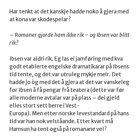
Har tenkt at det kanskje hadde noko å gjera med
at kona var skodespelar?
–
Romaner gjorde ham ikke rik – og Ibsen var blitt
rik?
Ibsen var aldri rik. Eg las ei jamføring med kva
godt etablerte engelske dramatikarar på Ibsens
tid tente, og det var utruleg mykje meir. Det
hadde jo òg med det å gjera at det var vanskeleg
for Ibsen å få pengar frå teatera (dette var før
alle moderne avtalar var på plass – dei gjeld
elles stort sett berre i Vest-
Europa). Men etter norske levestandard på hans
tid var han nok velståande. Etter kvart må
Hamsun ha tent også på romanane vel?