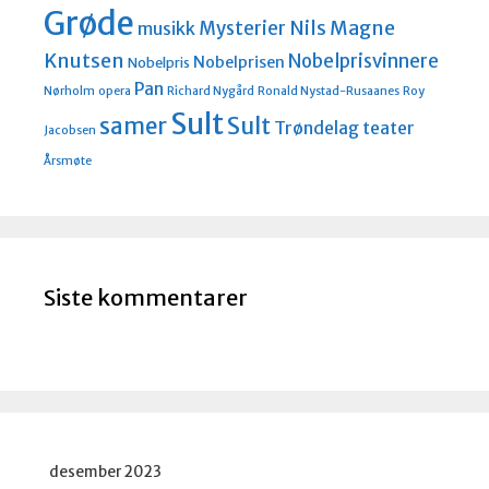
Grøde
Nils Magne
Mysterier
musikk
Knutsen
Nobelprisvinnere
Nobelprisen
Nobelpris
Pan
Nørholm
opera
Richard Nygård
Ronald Nystad-Rusaanes
Roy
Sult
Sult
samer
Trøndelag teater
Jacobsen
Årsmøte
Siste kommentarer
desember 2023