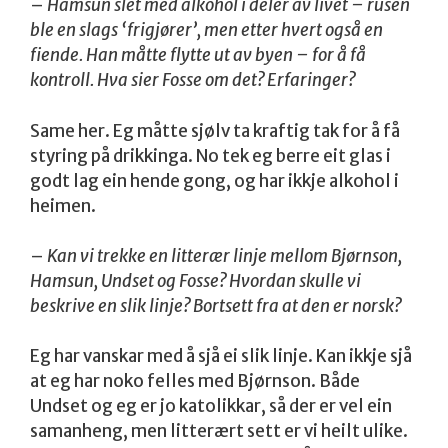
–
Hamsun slet med alkohol i deler av livet – rusen
ble en slags ‘frigjører’, men etter hvert også en
fiende. Han måtte flytte ut av byen – for å få
kontroll. Hva sier Fosse om det? Erfaringer?
Same her. Eg måtte sjølv ta kraftig tak for å få
styring på drikkinga. No tek eg berre eit glas i
godt lag ein hende gong, og har ikkje alkohol i
heimen.
–
Kan vi trekke en litterær linje mellom Bjørnson,
Hamsun, Undset og Fosse? Hvordan skulle vi
beskrive en slik linje? Bortsett fra at den er norsk?
Eg har vanskar med å sjå ei slik linje. Kan ikkje sjå
at eg har noko felles med Bjørnson. Både
Undset og eg er jo katolikkar, så der er vel ein
samanheng, men litterært sett er vi heilt ulike.