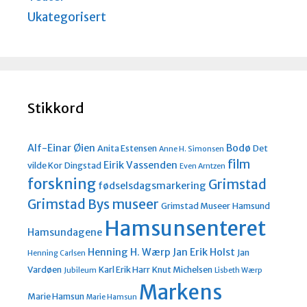
Ukategorisert
Stikkord
Alf-Einar Øien
Bodø
Anita Estensen
Det
Anne H. Simonsen
film
Eirik Vassenden
vilde Kor
Dingstad
Even Arntzen
forskning
Grimstad
fødselsdagsmarkering
Grimstad Bys museer
Grimstad Museer
Hamsund
Hamsunsenteret
Hamsundagene
Henning H. Wærp
Jan Erik Holst
Jan
Henning Carlsen
Vardøen
Karl Erik Harr
Knut Michelsen
Jubileum
Lisbeth Wærp
Markens
Marie Hamsun
Marie Hamsun