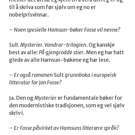
til å skriva som før sjølv om eg no er
nobelprisvinnar.
– Noen spesielle Hamsun-bøker Fosse vil nevne?
Sult. Mysterier. Vandrar-trilogien
. Og kanskje
best av alle:
På gjengrodde stier
. Men eg har hatt
glede av alle Hamsun-bøkene eg har lese.
– Er også romanen
Sult
grunnboka i europeisk
litteratur for Jon Fosse?
Ja. Den og
Mysterier
er fundamentale bøker for
den modernistiske tradisjonen, som eg vel sjølv
skriv i.
– Er Fosse påvirket av Hamsuns litterære språk?