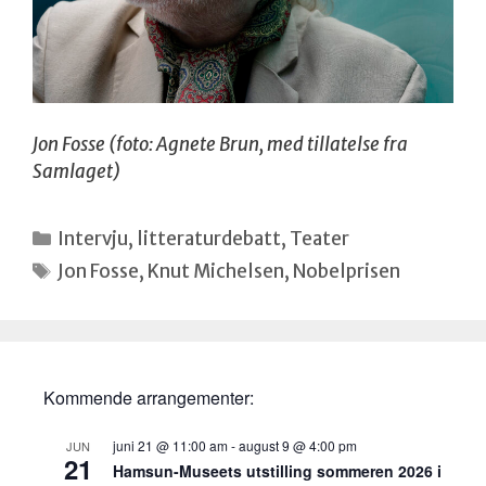
Jon Fosse (foto: Agnete Brun, med tillatelse fra
Samlaget)
Kategorier
Intervju
,
litteraturdebatt
,
Teater
Stikkord
Jon Fosse
,
Knut Michelsen
,
Nobelprisen
Kommende arrangementer:
juni 21 @ 11:00 am
-
august 9 @ 4:00 pm
JUN
21
Hamsun-Museets utstilling sommeren 2026 i