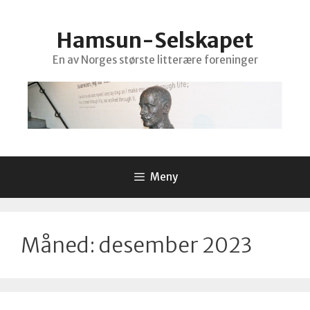
Hopp
til
Hamsun-Selskapet
innhold
En av Norges største litterære foreninger
Meny
Måned:
desember 2023