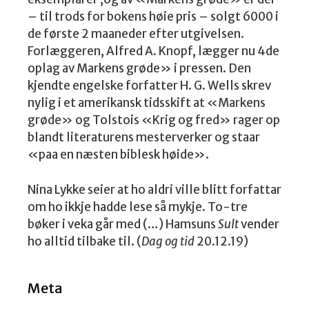
– til trods for bokens høie pris – solgt 6000 i
de første 2 maaneder efter utgivelsen.
Forlæggeren, Alfred A. Knopf, lægger nu 4de
oplag av Markens grøde» i pressen. Den
kjendte engelske forfatter H. G. Wells skrev
nylig i et amerikansk tidsskift at «Markens
grøde» og Tolstois «Krig og fred» rager op
blandt literaturens mesterverker og staar
«paa en næsten biblesk høide».
Nina Lykke seier at ho aldri ville blitt forfattar
om ho ikkje hadde lese så mykje. To-tre
bøker i veka går med (…) Hamsuns
Sult
vender
ho alltid tilbake til. (
Dag og tid
20.12.19)
Meta