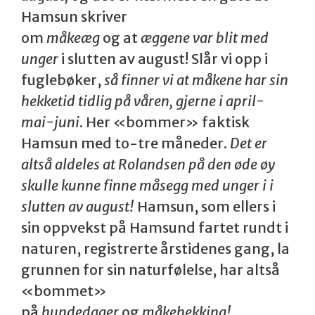
Hamsun skriver
om
måkeæg
og at
æggene var blit med
unger
i slutten av august! Slår vi opp i
fuglebøker,
så finner vi at måkene har sin
hekketid tidlig på våren, gjerne i april-
mai-juni.
Her «bommer» faktisk
Hamsun med to-tre måneder.
Det er
altså aldeles at Rolandsen på den øde øy
skulle kunne finne måsegg med unger i i
slutten av august!
Hamsun, som ellers i
sin oppvekst på Hamsund fartet rundt i
naturen, registrerte årstidenes gang, la
grunnen for sin naturfølelse, har altså
«bommet»
på
hundedager
og
måkehekking!