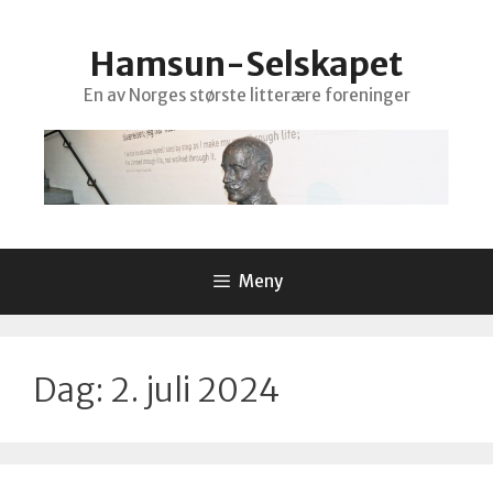
Hopp
til
Hamsun-Selskapet
innhold
En av Norges største litterære foreninger
Meny
Dag:
2. juli 2024