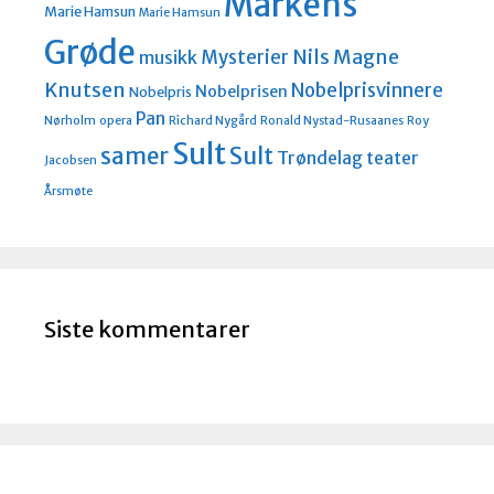
Markens
Marie Hamsun
Marie Hamsun
Grøde
Nils Magne
Mysterier
musikk
Knutsen
Nobelprisvinnere
Nobelprisen
Nobelpris
Pan
Nørholm
opera
Richard Nygård
Ronald Nystad-Rusaanes
Roy
Sult
Sult
samer
Trøndelag teater
Jacobsen
Årsmøte
Siste kommentarer