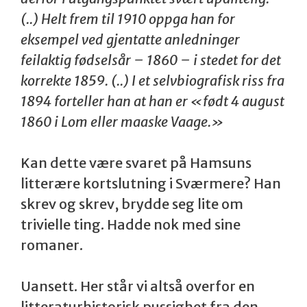
(..) Helt frem til 1910 oppga han for
eksempel ved gjentatte anledninger
feilaktig fødselsår – 1860 – i stedet for det
korrekte 1859. (..) I et selvbiografisk riss fra
1894 forteller han at han er «født 4 august
1860 i Lom eller maaske Vaage.»
Kan dette være svaret på Hamsuns
litterære kortslutning i Sværmere? Han
skrev og skrev, brydde seg lite om
trivielle ting. Hadde nok med sine
romaner.
Uansett. Her står vi altså overfor en
litteraturhistorisk pussighet fra den