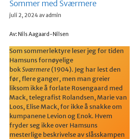
Sommer med Sværmere
juli 2, 2024
av
admin
Av: Nils Aagaard-Nilsen
Som sommerlektyre leser jeg for tiden
Hamsuns fornøyelige
bok
Sværmere
(1904). Jeg har lest den
før, flere ganger, men man greier
liksom ikke å forlate Rosengaard med
Mack, telegrafist Rolandsen, Marie van
Loos, Elise Mack, for ikke å snakke om
kumpanene Levion og Enok. Hvem
fryder seg ikke over Hamsuns
mesterlige beskrivelse av slåsskampen