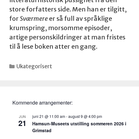
store forfatters side. Men han er tilgitt,
for
Sværmere
er så full av språklige
krumspring, morsomme episoder,
artige personskildringer at man fristes
til å lese boken atter en gang.
Kategorier
Ukategorisert
Kommende arrangementer:
juni 21 @ 11:00 am
-
august 9 @ 4:00 pm
JUN
21
Hamsun-Museets utstilling sommeren 2026 i
Grimstad