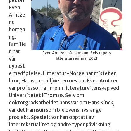
pet om
Even
Arntze
ns
bortga
ng.
Familie
n har
Even Arntzen på Hamsun-Selskapets
vår
litteraturseminar 2021
dypest
e medfølelse. Litteratur-Norge har mistet en
bror, Hamsun-miljøet en nestor. Even Arntzen
var professor i allmenn litteraturvitenskap ved
Universitetet i Tromsø. Selv om
doktorgradsarbeidet hans var om Hans Kinck,
var det Hamsun som ble Evens livslange
prosjekt. Spesielt var han opptatt av
intertekstualitet og andre typer påvirkning