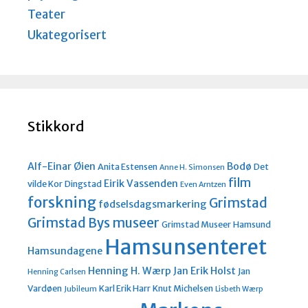
Teater
Ukategorisert
Stikkord
Alf-Einar Øien
Bodø
Anita Estensen
Det
Anne H. Simonsen
film
Eirik Vassenden
vilde Kor
Dingstad
Even Arntzen
forskning
Grimstad
fødselsdagsmarkering
Grimstad Bys museer
Grimstad Museer
Hamsund
Hamsunsenteret
Hamsundagene
Henning H. Wærp
Jan Erik Holst
Jan
Henning Carlsen
Vardøen
Karl Erik Harr
Knut Michelsen
Jubileum
Lisbeth Wærp