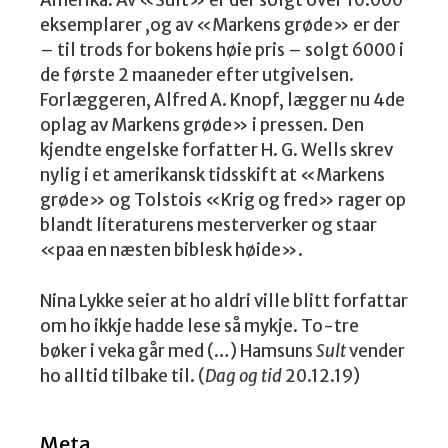
Amerika. Av «Sult» er der solgt over 10.000
eksemplarer ,og av «Markens grøde» er der
– til trods for bokens høie pris – solgt 6000 i
de første 2 maaneder efter utgivelsen.
Forlæggeren, Alfred A. Knopf, lægger nu 4de
oplag av Markens grøde» i pressen. Den
kjendte engelske forfatter H. G. Wells skrev
nylig i et amerikansk tidsskift at «Markens
grøde» og Tolstois «Krig og fred» rager op
blandt literaturens mesterverker og staar
«paa en næsten biblesk høide».
Nina Lykke seier at ho aldri ville blitt forfattar
om ho ikkje hadde lese så mykje. To-tre
bøker i veka går med (…) Hamsuns
Sult
vender
ho alltid tilbake til. (
Dag og tid
20.12.19)
Meta