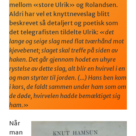
mellom «store Ulrik» og Rolandsen.
Aldri har vel et knyttneveslag blitt
beskrevet så detaljert og poetisk som
det telegrafisten tildelte Ulrik:
«det
lange og seige slag med flat tværhånd mot
kjevebenet; slaget skal treffe på siden av
haken. Det går gjennom hodet en uhyre
rystelse av dette slag, alt blir en hvirvel i en
og man styrter til jorden. (…) Hans ben kom
i kors, de faldt sammen under ham som om
de døde, hvirvelen hadde bemæktiget sig
ham.»
Når
man