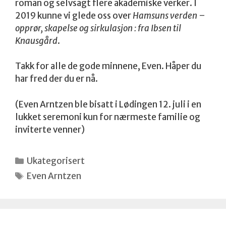
roman og selvsagt flere akademiske verker. I
2019 kunne vi glede oss over
Hamsuns verden –
opprør, skapelse og sirkulasjon : fra Ibsen til
Knausgård
.
Takk for alle de gode minnene, Even. Håper du
har fred der du er nå.
(Even Arntzen ble bisatt i Lødingen 12. juli i en
lukket seremoni kun for nærmeste familie og
inviterte venner)
Kategorier
Ukategorisert
Stikkord
Even Arntzen