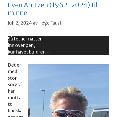
Even Arntzen (1962-2024) til
minne
juli 2, 2024
av
Hege Faust
Så tetner natten
inn over øen,
kun havet buldrer –
Det er
med
stor
sorg vi
har
motta
tt
budska