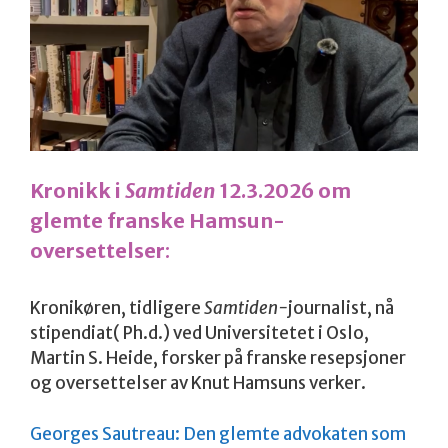
Kronikk i
Samtiden
12.3.2026 om
glemte franske Hamsun-
oversettelser
:
Kronikøren, tidligere
Samtiden-
journalist, nå
stipendiat( Ph.d.) ved Universitetet i Oslo,
Martin S. Heide, forsker på franske resepsjoner
og oversettelser av Knut Hamsuns verker.
Georges Sautreau: Den glemte advokaten som