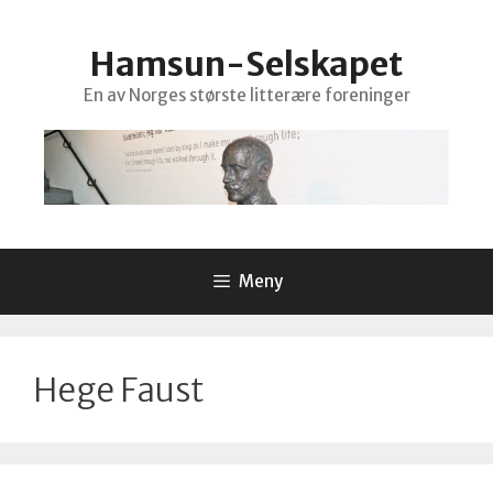
Hopp
til
Hamsun-Selskapet
innhold
En av Norges største litterære foreninger
Meny
Hege Faust