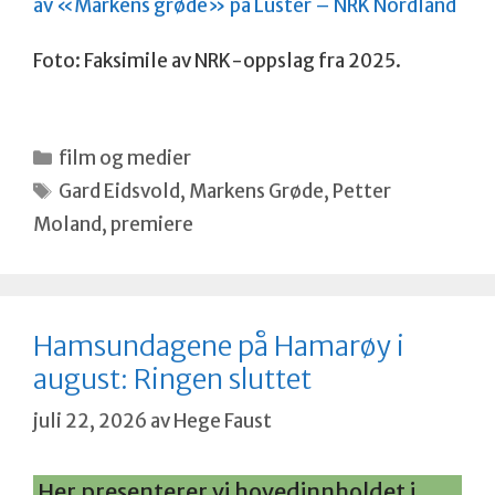
av «Markens grøde» på Luster – NRK Nordland
Foto: Faksimile av NRK-oppslag fra 2025.
Kategorier
film og medier
Stikkord
Gard Eidsvold
,
Markens Grøde
,
Petter
Moland
,
premiere
Hamsundagene på Hamarøy i
august: Ringen sluttet
juli 22, 2026
av
Hege Faust
Her presenterer vi hovedinnholdet i