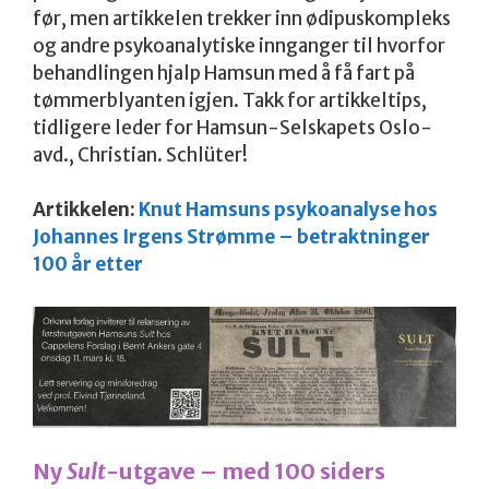
før, men artikkelen trekker inn ødipuskompleks
og andre psykoanalytiske innganger til hvorfor
behandlingen hjalp Hamsun med å få fart på
tømmerblyanten igjen. Takk for artikkeltips,
tidligere leder for Hamsun-Selskapets Oslo-
avd., Christian. Schlüter!
Artikkelen:
Knut Hamsuns psykoanalyse hos
Johannes Irgens Strømme – betraktninger
100 år etter
Ny
Sult
-utgave – med 100 siders