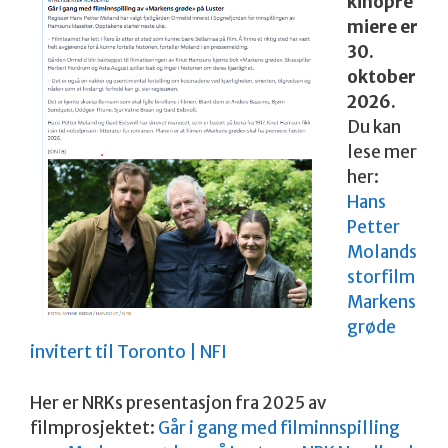
kinopre
miere er
30.
oktober
2026.
Du kan
lese mer
her:
Hans
Petter
Molands
storfilm
Markens
grøde
invitert til Toronto | NFI
Her er NRKs presentasjon fra 2025 av
filmprosjektet:
Går i gang med filminnspilling