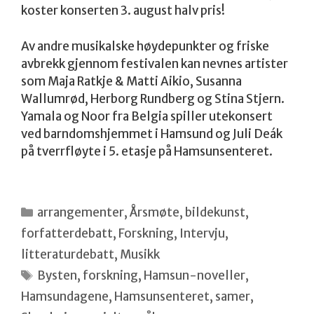
koster konserten 3. august halv pris!
Av andre musikalske høydepunkter og friske
avbrekk gjennom festivalen kan nevnes artister
som Maja Ratkje & Matti Aikio, Susanna
Wallumrød, Herborg Rundberg og Stina Stjern.
Yamala og Noor fra Belgia spiller utekonsert
ved barndomshjemmet i Hamsund og Juli Deák
på tverrfløyte i 5. etasje på Hamsunsenteret.
Kategorier
arrangementer
,
Årsmøte
,
bildekunst
,
forfatterdebatt
,
Forskning
,
Intervju
,
litteraturdebatt
,
Musikk
Stikkord
Bysten
,
forskning
,
Hamsun-noveller
,
Hamsundagene
,
Hamsunsenteret
,
samer
,