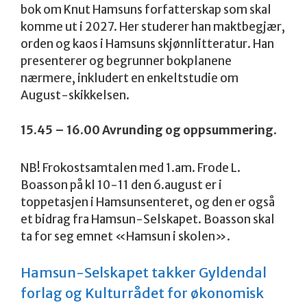
bok om Knut Hamsuns forfatterskap som skal
komme ut i 2027. Her studerer han maktbegjær,
orden og kaos i Hamsuns skjønnlitteratur. Han
presenterer og begrunner bokplanene
nærmere, inkludert en enkeltstudie om
August-skikkelsen.
15.45 – 16.00 Avrunding og oppsummering
.
NB! Frokostsamtalen med 1.am. Frode L.
Boasson på kl 10-11 den 6.august er i
toppetasjen i Hamsunsenteret, og den er også
et bidrag fra Hamsun-Selskapet. Boasson skal
ta for seg emnet «Hamsun i skolen».
Hamsun-Selskapet takker Gyldendal
forlag og Kulturrådet for økonomisk