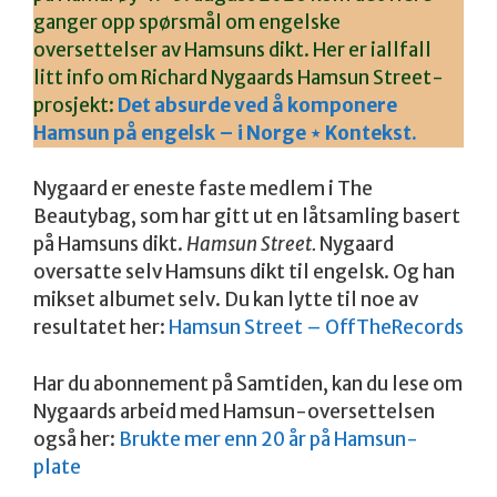
ganger opp spørsmål om engelske
oversettelser av Hamsuns dikt. Her er iallfall
litt info om Richard Nygaards Hamsun Street-
prosjekt:
Det absurde ved å komponere
Hamsun på engelsk – i Norge ⋆ Kontekst.
Nygaard er eneste faste medlem i The
Beautybag, som har gitt ut en låtsamling basert
på Hamsuns dikt.
Hamsun Street.
Nygaard
oversatte selv Hamsuns dikt til engelsk. Og han
mikset albumet selv. Du kan lytte til noe av
resultatet her:
Hamsun Street – OffTheRecords
Har du abonnement på Samtiden, kan du lese om
Nygaards arbeid med Hamsun-oversettelsen
også her:
Brukte mer enn 20 år på Hamsun-
plate