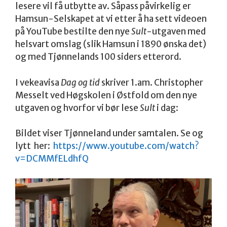
lesere vil få utbytte av. Såpass påvirkelig er
Hamsun-Selskapet at vi etter å ha sett videoen
på YouTube bestilte den nye
Sult
-utgaven med
helsvart omslag (slik Hamsun i 1890 ønska det)
og med Tjønnelands 100 siders etterord.
I vekeavisa
Dag og tid
skriver 1.am. Christopher
Messelt ved Høgskolen i Østfold om den nye
utgaven og hvorfor vi bør lese
Sult
i dag:
Bildet viser Tjønneland under samtalen. Se og
lytt her:
https://www.youtube.com/watch?
v=DCMMfELdhfQ