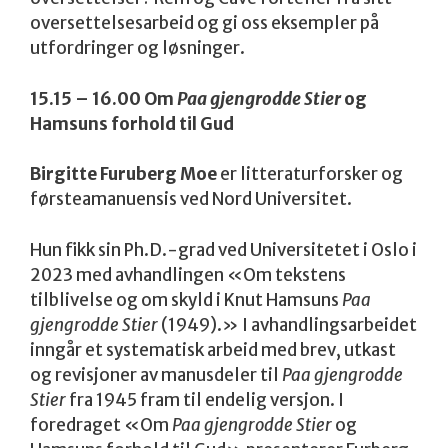
oversettelsesarbeid og gi oss eksempler på
utfordringer og løsninger.
15.15 – 16.00 Om
Paa gjengrodde Stier
og
Hamsuns forhold til Gud
Birgitte Furuberg Moe
er litteraturforsker og
førsteamanuensis ved Nord Universitet.
Hun fikk sin Ph.D.-grad ved Universitetet i Oslo i
2023 med avhandlingen «Om tekstens
tilblivelse og om skyld i Knut Hamsuns
Paa
gjengrodde Stier
(1949).» I avhandlingsarbeidet
inngår et systematisk arbeid med brev, utkast
og revisjoner av manusdeler til
Paa gjengrodde
Stier
fra 1945 fram til endelig versjon. I
foredraget «Om
Paa gjengrodde Stier
og