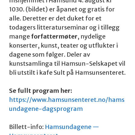
mshjemmet i Hamsund 4. august kl
1030. (bildet) er åpanet og gratis for
alle. Deretter er det duket for et
todagers litteraturseminar og i tillegg
mange
forfattermøter
, nydelige
konserter, kunst, teater og utflukter i
dagene som følger. Deler av
kunstsamlinga til Hamsun-Selskapet vil
bli utstilt i kafe Sult på Hamsunsenteret.
Se fullt program her:
https://www.hamsunsenteret.no/hams
undagene-dagsprogram
Billett-info:
Hamsundagene —