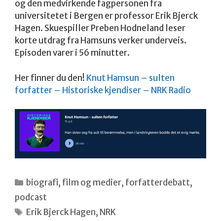
og den medvirkende fagpersonen fra
universitetet i Bergen er professor Erik Bjerck
Hagen. Skuespiller Preben Hodneland leser
korte utdrag fra Hamsuns verker underveis.
Episoden varer i 56 minutter.
Her finner du den!
Knut Hamsun – sulten
forfatter – Historiske kjendiser – NRK Radio
Kategorier
biografi
,
film og medier
,
forfatterdebatt
,
podcast
Stikkord
Erik Bjerck Hagen
,
NRK