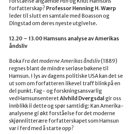
forståelse angående
Pan
og Knut Hamsuns
forfatterskap?
Professor Henning H. Wærp
leder til slutt en samtale med Boasson og
Dingstad om deres nyeste utgivelse.
12.20 – 13.00 Hamsuns analyse av Amerikas
åndsliv
Boka
Fra det moderne Amerikas åndsliv
(1889)
regnes blant de mindre seriøse bøkene til
Hamsun. I lys av dagens politiske USA kan det se
ut som om forfatteren likevel traff blink på en
del punkt. Fag- og forskningsansvarlig
ved Hamsunsenteret
Alvhild Dvergsdal
gir oss
innblikk ii dette og spør samtidig: Kan Amerika-
analysene gi økt forståelse for det moderne
skjønnlitterære forfatterskapet som Hamsun
var i ferd med å starte opp?