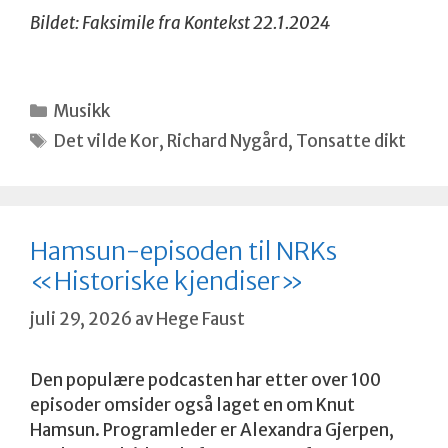
Bildet: Faksimile fra Kontekst 22.1.2024
Kategorier
Musikk
Stikkord
Det vilde Kor
,
Richard Nygård
,
Tonsatte dikt
Hamsun-episoden til NRKs
«Historiske kjendiser»
juli 29, 2026
av
Hege Faust
Den populære podcasten har etter over 100
episoder omsider også laget en om Knut
Hamsun. Programleder er Alexandra Gjerpen,