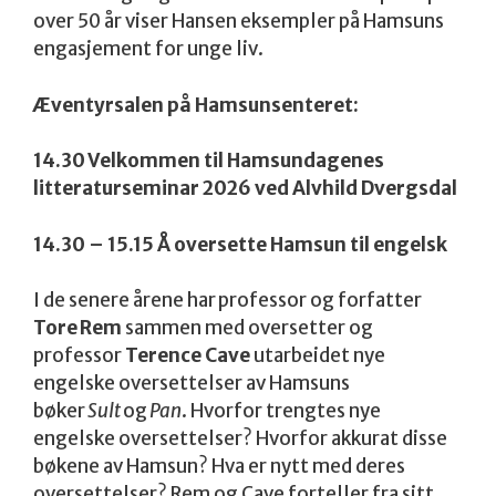
over 50 år viser Hansen eksempler på Hamsuns
engasjement for unge liv.
Æventyrsalen på Hamsunsenteret:
14.30 Velkommen til Hamsundagenes
litteraturseminar 2026 ved Alvhild Dvergsdal
14.30 – 15.15 Å oversette Hamsun til engelsk
I de senere årene har professor og forfatter
Tore Rem
sammen med oversetter og
professor
Terence Cave
utarbeidet nye
engelske oversettelser av Hamsuns
bøker
Sult
og
Pan
. Hvorfor trengtes nye
engelske oversettelser? Hvorfor akkurat disse
bøkene av Hamsun? Hva er nytt med deres
oversettelser? Rem og Cave forteller fra sitt