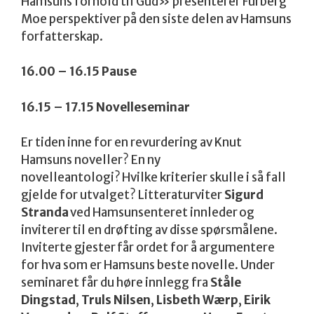
Hamsuns forhold til Gud» presenterer Furberg
Moe perspektiver på den siste delen av Hamsuns
forfatterskap.
16.00 – 16.15 Pause
16.15 – 17.15 Novelleseminar
Er tiden inne for en revurdering av Knut
Hamsuns noveller? En ny
novelleantologi? Hvilke kriterier skulle i så fall
gjelde for utvalget? Litteraturviter
Sigurd
Stranda
ved Hamsunsenteret innleder og
inviterer til en drøfting av disse spørsmålene.
Inviterte gjester får ordet for å argumentere
for hva som er Hamsuns beste novelle. Under
seminaret får du høre innlegg fra
Ståle
Dingstad
,
Truls Nilsen
,
Lisbeth Wærp
,
Eirik