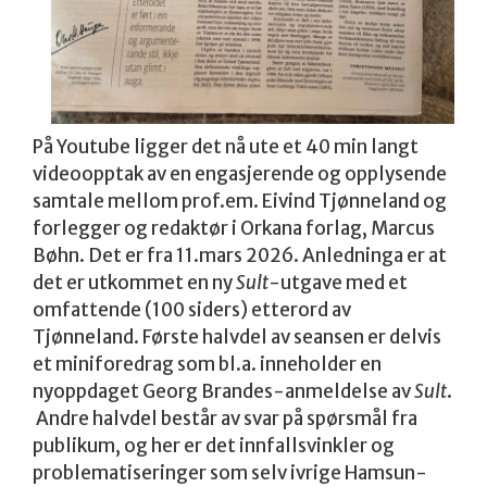
På Youtube ligger det nå ute et 40 min langt
videoopptak av en engasjerende og opplysende
samtale mellom prof.em. Eivind Tjønneland og
forlegger og redaktør i Orkana forlag, Marcus
Bøhn. Det er fra 11.mars 2026. Anledninga er at
det er utkommet en ny
Sult
-utgave med et
omfattende (100 siders) etterord av
Tjønneland. Første halvdel av seansen er delvis
et miniforedrag som bl.a. inneholder en
nyoppdaget Georg Brandes-anmeldelse av
Sult
.
Andre halvdel består av svar på spørsmål fra
publikum, og her er det innfallsvinkler og
problematiseringer som selv ivrige Hamsun-