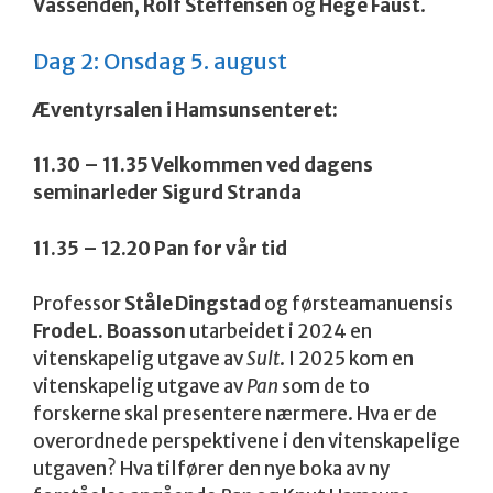
Vassenden
,
Rolf Steffensen
og
Hege Faust
.
Dag 2: Onsdag 5. august
Æventyrsalen i Hamsunsenteret:
11.30 – 11.35 Velkommen ved dagens
seminarleder Sigurd Stranda
11.35 – 12.20 Pan for vår tid
Professor
Ståle Dingstad
og førsteamanuensis
Frode L. Boasson
utarbeidet i 2024 en
vitenskapelig utgave av
Sult
. I 2025 kom en
vitenskapelig utgave av
Pan
som de to
forskerne skal presentere nærmere. Hva er de
overordnede perspektivene i den vitenskapelige
utgaven? Hva tilfører den nye boka av ny