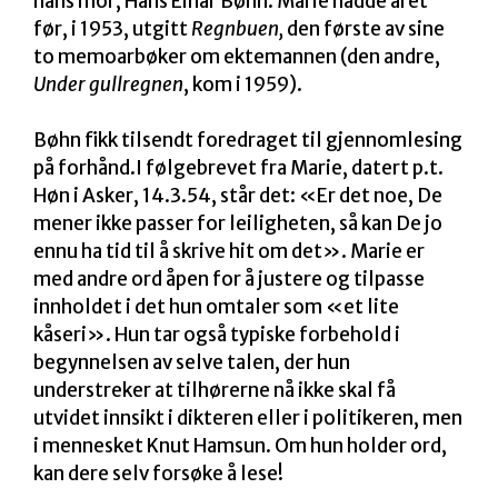
hans mor, Hans Einar Bøhn. Marie hadde året
før, i 1953, utgitt
Regnbuen,
den første av sine
to memoarbøker om ektemannen (den andre,
Under gullregnen
, kom i 1959).
Bøhn fikk tilsendt foredraget til gjennomlesing
på forhånd.I følgebrevet fra Marie, datert p.t.
Høn i Asker, 14.3.54, står det: «Er det noe, De
mener ikke passer for leiligheten, så kan De jo
ennu ha tid til å skrive hit om det». Marie er
med andre ord åpen for å justere og tilpasse
innholdet i det hun omtaler som «et lite
kåseri». Hun tar også typiske forbehold i
begynnelsen av selve talen, der hun
understreker at tilhørerne nå ikke skal få
utvidet innsikt i dikteren eller i politikeren, men
i mennesket Knut Hamsun. Om hun holder ord,
kan dere selv forsøke å lese!