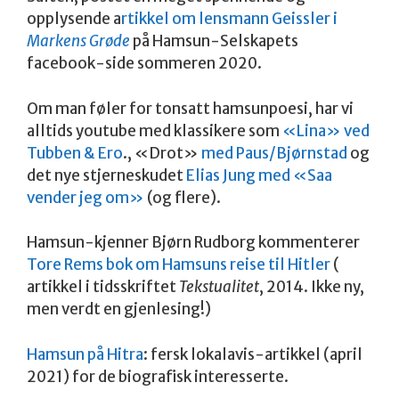
opplysende a
rtikkel om lensmann Geissler i
Markens Grøde
på Hamsun-Selskapets
facebook-side sommeren 2020.
Om man føler for tonsatt hamsunpoesi, har vi
alltids youtube med klassikere som
«Lina» ved
Tubben & Ero
., «Drot»
med Paus/Bjørnstad
og
det nye stjerneskudet
Elias Jung med «Saa
vender jeg om»
(og flere).
Hamsun-kjenner Bjørn Rudborg kommenterer
Tore Rems bok om Hamsuns reise til Hitler
(
artikkel i tidsskriftet
Tekstualitet
, 2014. Ikke ny,
men verdt en gjenlesing!)
Hamsun på Hitra
: fersk lokalavis-artikkel (april
2021) for de biografisk interesserte.