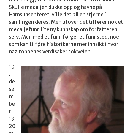
Skulle medaljen dukke opp og havne på
Hamsunsenteret, ville det bli en stjerne i
samlingen deres. Men utover det tilfører nok et
medaljefunn lite ny kunnskap om forfatteren
selv. Men med et funn følger et funnsted, noe
som kan tilføre historikerne mer innsikt i hvor
nazitoppenes verdisaker tok veien.
10
.
de
se
m
be
r
19
20