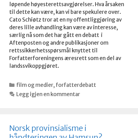
løpende høyesterettsavgjørelser. Hva årsaken
til dette kan være, kan vi bare spekulere over.
Cato Schiøtz tror at en ny offentliggjøring av
deres lille avhandling kan være av interesse,
særlig nå som det har gått en debatt i
Aftenposten og andre publikasjoner om
rettssikkerhetsspørsmål knyttet til
Forfatterforeningens æresrett som en del av
landssvikoppgjøret.
Kategorier
film og medier
,
forfatterdebatt
Legg igjen en kommentar
Norsk provinsialisme i
håndteringen av Hamsun?