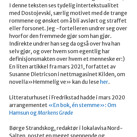
I denne teksten ses tydelig intertekstualitet
med Dostojevski, særlig motivet med de trange
rommene og ønsket om å bli avslørt og straffet
eller forsonet. Jeg -fortelleren undrer seg over
hvorfor den fremmede gjør som han gjør.
Indirekte undrer han seg da også over hva han
selv gjør, og over hvem som egentlig har
definisjonsmakten over hvem et menneske er:)
En liten artikkel fra mars 2021, forfattet av
Susanne Dietricson i nettmagasinet Kilden, om
novella»Hemmelig ve» kan du lese
her
.
Litteraturhuset i Fredrikstad hadde i mars 2020
arrangementet
«En bok, én stemme»: Om
Hamsun og
Markens Grøde
Børge Strandskog, redaktør i lokalavisa Nord-
Salten, postet en meget spennende og