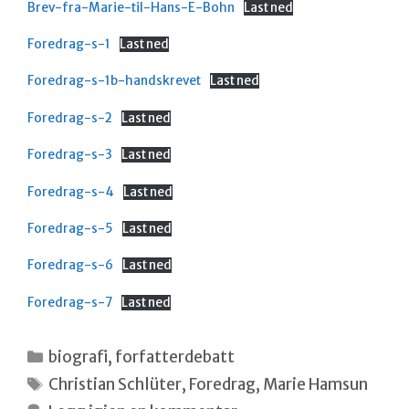
Brev-fra-Marie-til-Hans-E-Bohn
Last ned
Foredrag-s-1
Last ned
Foredrag-s-1b-handskrevet
Last ned
Foredrag-s-2
Last ned
Foredrag-s-3
Last ned
Foredrag-s-4
Last ned
Foredrag-s-5
Last ned
Foredrag-s-6
Last ned
Foredrag-s-7
Last ned
Kategorier
biografi
,
forfatterdebatt
Stikkord
Christian Schlüter
,
Foredrag
,
Marie Hamsun