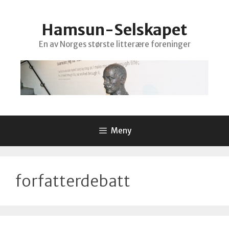
Hopp
til
Hamsun-Selskapet
innhold
En av Norges største litterære foreninger
Meny
forfatterdebatt