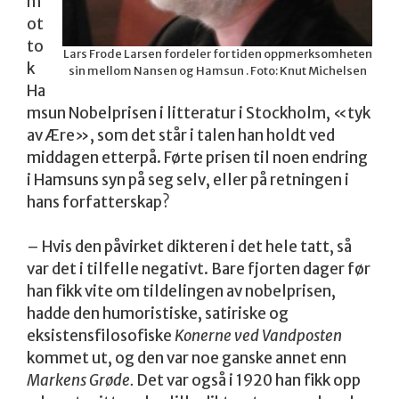
m
ot
to
Lars Frode Larsen fordeler for tiden oppmerksomheten
k
sin mellom Nansen og Hamsun . Foto: Knut Michelsen
Ha
msun Nobelprisen i litteratur i Stockholm, «tyk
av Ære», som det står i talen han holdt ved
middagen etterpå. Førte prisen til noen endring
i Hamsuns syn på seg selv, eller på retningen i
hans forfatterskap?
– Hvis den påvirket dikteren i det hele tatt, så
var det i tilfelle negativt. Bare fjorten dager før
han fikk vite om tildelingen av nobelprisen,
hadde den humoristiske, satiriske og
eksistensfilosofiske
Konerne ved Vandposten
kommet ut, og den var noe ganske annet enn
Markens Grøde.
Det var også i 1920 han fikk opp