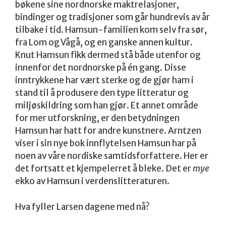
bøkene sine nordnorske maktrelasjoner,
bindinger og tradisjoner som går hundrevis av år
tilbake i tid. Hamsun-familien kom selv fra sør,
fra Lom og Vågå, og en ganske annen kultur.
Knut Hamsun fikk dermed stå både utenfor og
innenfor det nordnorske på én gang. Disse
inntrykkene har vært sterke og de gjør ham i
stand til å produsere den type litteratur og
miljøskildring som han gjør. Et annet område
for mer utforskning, er den betydningen
Hamsun har hatt for andre kunstnere. Arntzen
viser i sin nye bok innflytelsen Hamsun har på
noen av våre nordiske samtidsforfattere. Her er
det fortsatt et kjempelerret å bleke. Det er
mye
ekko av Hamsun i verdenslitteraturen.
Hva fyller Larsen dagene med nå?