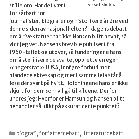
visse likheter.
stille om. Har det vært
for sårbart for
journalister, biografer og historikere å røre ved
denne siden av nasjonalhelten? I dagens debatt
om å rive statuer har ikke Nansen blitt nevnt, så
vidt jeg vet. Nansens brev ble publisert fra
1960-tallet og utover, så funderingene hans
om å sterilisere de svarte, opprette en egen
«negerstat» i USA, innføre forbud mot
blandede ekteskap og mer i samme leia står å
lese der svart på hvitt. Holdningene hans er ikke
skjult for dem som vil gå til kildene. Derfor
undres jeg: Hvorfor er Hamsun og Nansen blitt
behandlet så ulikt på akkurat dette punktet?
Kategorier
biografi
,
forfatterdebatt
,
litteraturdebatt