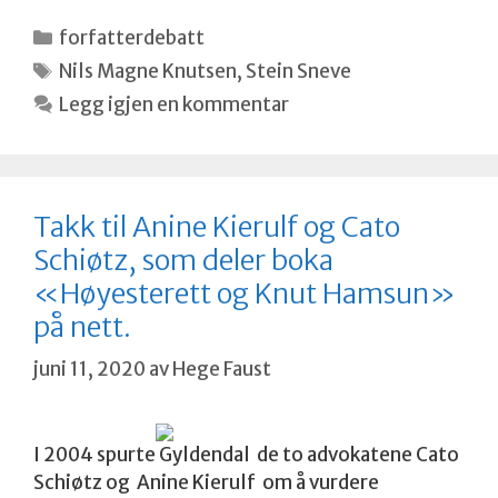
Kategorier
forfatterdebatt
Stikkord
Nils Magne Knutsen
,
Stein Sneve
Legg igjen en kommentar
Takk til Anine Kierulf og Cato
Schiøtz, som deler boka
«Høyesterett og Knut Hamsun»
på nett.
juni 11, 2020
av
Hege Faust
I 2004 spurte Gyldendal de to advokatene Cato
Schiøtz og Anine Kierulf om å vurdere