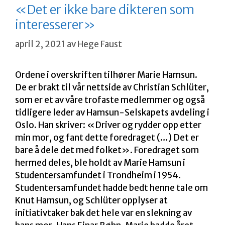
«Det er ikke bare dikteren som
interesserer»
april 2, 2021
av
Hege Faust
Ordene i overskriften tilhører Marie Hamsun.
De er brakt til vår nettside av Christian Schlüter,
som er et av våre trofaste medlemmer og også
tidligere leder av Hamsun-Selskapets avdeling i
Oslo. Han skriver: «Driver og rydder opp etter
min mor, og fant dette foredraget (…) Det er
bare å dele det med folket». Foredraget som
hermed deles, ble holdt av Marie Hamsun i
Studentersamfundet i Trondheim i 1954.
Studentersamfundet hadde bedt henne tale om
Knut Hamsun, og Schlüter opplyser at
initiativtaker bak det hele var en slekning av