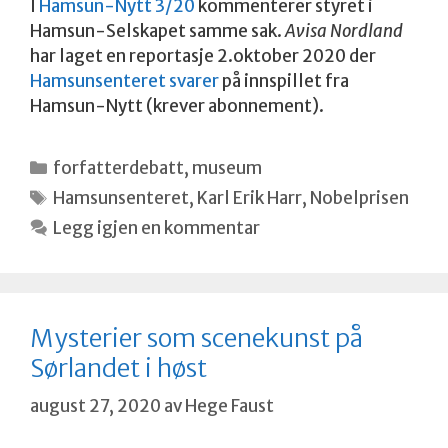
I
Hamsun-Nytt 3/20
kommenterer styret i
Hamsun-Selskapet samme sak.
Avisa Nordland
har laget en reportasje 2.oktober 2020 der
Hamsunsenteret svarer
på innspillet fra
Hamsun-Nytt (krever abonnement).
Kategorier
forfatterdebatt
,
museum
Stikkord
Hamsunsenteret
,
Karl Erik Harr
,
Nobelprisen
Legg igjen en kommentar
Mysterier som scenekunst på
Sørlandet i høst
august 27, 2020
av
Hege Faust