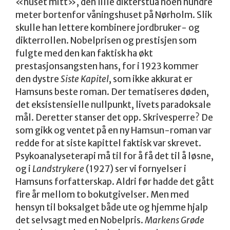
«huset mitt», den lille dikterstua noen hundre
meter bortenfor våningshuset på Nørholm. Slik
skulle han lettere kombinere jordbruker- og
dikterrollen. Nobelprisen og prestisjen som
fulgte med den kan faktisk ha økt
prestasjonsangsten hans, for i 1923 kommer
den dystre
Siste Kapitel
, som ikke akkurat er
Hamsuns beste roman. Der tematiseres døden,
det eksistensielle nullpunkt, livets paradoksale
mål. Deretter stanser det opp. Skrivesperre? De
som gikk og ventet på en ny Hamsun-roman var
redde for at siste kapittel faktisk var skrevet.
Psykoanalyseterapi må til for å få det til å løsne,
og i
Landstrykere
(1927) ser vi fornyelser i
Hamsuns forfatterskap. Aldri før hadde det gått
fire år mellom to bokutgivelser. Men med
hensyn til boksalget både ute og hjemme hjalp
det selvsagt med en Nobelpris.
Markens Grøde