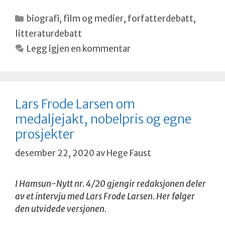
Kategorier
biografi
,
film og medier
,
forfatterdebatt
,
litteraturdebatt
Legg igjen en kommentar
Lars Frode Larsen om
medaljejakt, nobelpris og egne
prosjekter
desember 22, 2020
av
Hege Faust
I Hamsun-Nytt nr. 4/20 gjengir redaksjonen deler
av et intervju med Lars Frode Larsen. Her følger
den utvidede versjonen.