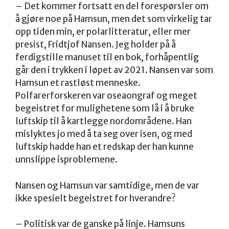
– Det kommer fortsatt en del forespørsler om
å gjøre noe på Hamsun, men det som virkelig tar
opp tiden min, er polarlitteratur, eller mer
presist, Fridtjof Nansen. Jeg holder på å
ferdigstille manuset til en bok, forhåpentlig
går den i trykken i løpet av 2021. Nansen var som
Hamsun et rastløst menneske.
Polfarerforskeren var oseaongraf og meget
begeistret for mulighetene som lå i å bruke
luftskip til å kartlegge nordområdene. Han
mislyktes jo med å ta seg over isen, og med
luftskip hadde han et redskap der han kunne
unnslippe isproblemene.
Nansen og Hamsun var samtidige, men de var
ikke spesielt begeistret for hverandre?
– Politisk var de ganske på linje. Hamsuns