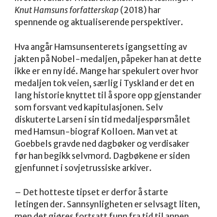
Knut Hamsuns forfatterskap
(2018) har
spennende og aktualiserende perspektiver.
Hva angår Hamsunsenterets igangsetting av
jakten på Nobel-medaljen, påpeker han at dette
ikke er en ny idé. Mange har spekulert over hvor
medaljen tok veien, særlig i Tyskland er det en
lang historie knyttet til å spore opp gjenstander
som forsvant ved kapitulasjonen. Selv
diskuterte Larsen i sin tid medaljespørsmålet
med Hamsun-biograf Kolloen. Man vet at
Goebbels gravde ned dagbøker og verdisaker
før han begikk selvmord. Dagbøkene er siden
gjenfunnet i sovjetrussiske arkiver.
– Det hotteste tipset er derfor å starte
letingen der. Sannsynligheten er selvsagt liten,
men det gjøres fortsatt funn fra tid til annen.