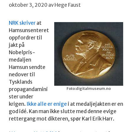
oktober 3, 2020
av
Hege Faust
NRK skriver
at
Hamsunsenteret
oppfordrer til
jakt på
Nobelpris-
medaljen
Hamsun sendte
nedover til
Tysklands
Foto:digitalmuseum.no
propagandamini
ster under
krigen.
Ikke alle er enige
i at medaljejakten er en
god idé. Kan man ikke slutte med denne evige
rettergang mot dikteren, spør Karl Erik Harr.