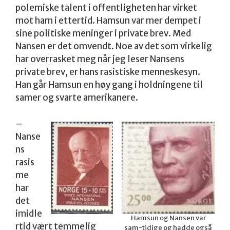
polemiske talent i offentligheten har virket
mot ham i ettertid. Hamsun var mer dempet i
sine politiske meninger i private brev. Med
Nansen er det omvendt. Noe av det som virkelig
har overrasket meg når jeg leser Nansens
private brev, er hans rasistiske menneskesyn.
Han går Hamsun en høy gang i holdningene til
samer og svarte amerikanere.
–
Nanse
ns
rasis
me
har
det
imidle
Hamsun og Nansen var
rtid vært temmelig
sam-tidige og hadde også