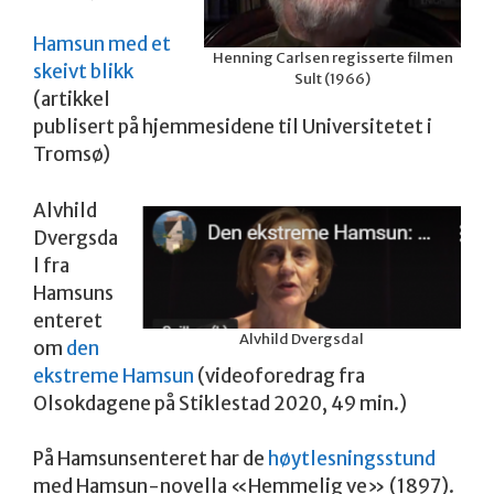
Hamsun med et
Henning Carlsen regisserte filmen
skeivt blikk
Sult (1966)
(artikkel
publisert på hjemmesidene til Universitetet i
Tromsø)
Alvhild
Dvergsda
l fra
Hamsuns
enteret
Alvhild Dvergsdal
om
den
ekstreme Hamsun
(videoforedrag fra
Olsokdagene på Stiklestad 2020, 49 min.)
På Hamsunsenteret har de
høytlesningsstund
med Hamsun-novella «Hemmelig ve» (1897).