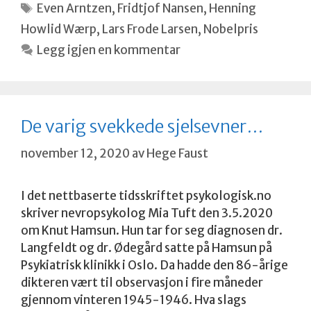
Stikkord
Even Arntzen
,
Fridtjof Nansen
,
Henning
Howlid Wærp
,
Lars Frode Larsen
,
Nobelpris
Legg igjen en kommentar
De varig svekkede sjelsevner…
november 12, 2020
av
Hege Faust
I det nettbaserte tidsskriftet psykologisk.no
skriver nevropsykolog Mia Tuft den 3.5.2020
om Knut Hamsun. Hun tar for seg diagnosen dr.
Langfeldt og dr. Ødegård satte på Hamsun på
Psykiatrisk klinikk i Oslo. Da hadde den 86-årige
dikteren vært til observasjon i fire måneder
gjennom vinteren 1945-1946. Hva slags