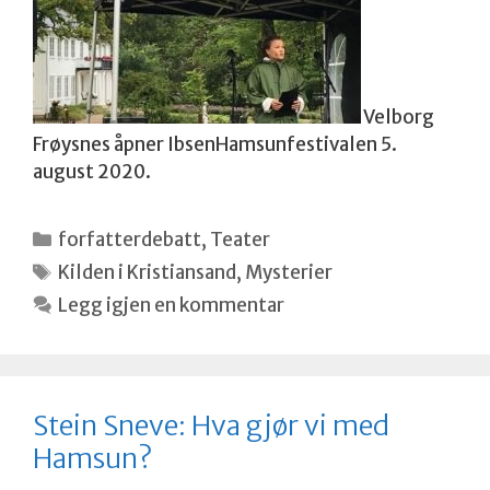
Velborg
Frøysnes åpner IbsenHamsunfestivalen 5.
august 2020.
Kategorier
forfatterdebatt
,
Teater
Stikkord
Kilden i Kristiansand
,
Mysterier
Legg igjen en kommentar
Stein Sneve: Hva gjør vi med
Hamsun?