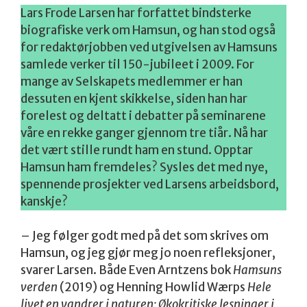
Lars Frode Larsen har forfattet bindsterke
biografiske verk om Hamsun, og han stod også
for redaktørjobben ved utgivelsen av Hamsuns
samlede verker til 150-jubileet i 2009. For
mange av Selskapets medlemmer er han
dessuten en kjent skikkelse, siden han har
forelest og deltatt i debatter på seminarene
våre en rekke ganger gjennom tre tiår. Nå har
det vært stille rundt ham en stund. Opptar
Hamsun ham fremdeles? Sysles det med nye,
spennende prosjekter ved Larsens arbeidsbord,
kanskje?
– Jeg følger godt med på det som skrives om
Hamsun, og jeg gjør meg jo noen refleksjoner,
svarer Larsen. Både Even Arntzens bok
Hamsuns
verden
(2019) og Henning Howlid Wærps
Hele
livet en vandrer i naturen: Økokritiske lesninger i