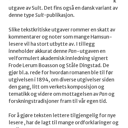
k
utgave av Sult. Det fins også en dansk variant av
denne type
Sult-
publikasjon.
Slike tekstkritiske utgaver rommer en skatt av
kommentarer og noter som mange Hamsun-
lesere vil ha stort utbytte av. I tillegg
inneholder akkurat denne
Pan
-utgaven en
velformulert akademisk innledning signert
Frode Lerum Boasson og Ståle Dingstad. De
gjør bl.a. rede for hvordan romanen ble til før
utgivelsen i 1894, om diverse utgivelser siden
den gang, litt om verkets komposisjon og
tematikk og videre om mottagelsen av
Pan
og
forskningstradisjoner fram til vår egen tid.
For å gjøre teksten lettere tilgjengelig for nye
lesere , har de lagt til mange ordforklaringer og