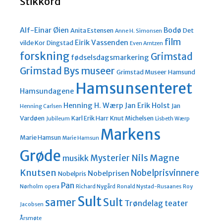
Stikkord
Alf-Einar Øien
Bodø
Anita Estensen
Det
Anne H. Simonsen
film
Eirik Vassenden
vilde Kor
Dingstad
Even Arntzen
forskning
Grimstad
fødselsdagsmarkering
Grimstad Bys museer
Grimstad Museer
Hamsund
Hamsunsenteret
Hamsundagene
Henning H. Wærp
Jan Erik Holst
Jan
Henning Carlsen
Vardøen
Karl Erik Harr
Knut Michelsen
Jubileum
Lisbeth Wærp
Markens
Marie Hamsun
Marie Hamsun
Grøde
Nils Magne
Mysterier
musikk
Knutsen
Nobelprisvinnere
Nobelprisen
Nobelpris
Pan
Nørholm
opera
Richard Nygård
Ronald Nystad-Rusaanes
Roy
Sult
Sult
samer
Trøndelag teater
Jacobsen
Årsmøte