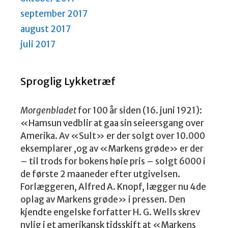
september 2017
august 2017
juli 2017
Sproglig Lykketræf
Morgenbladet
for 100 år siden (16. juni 1921):
«Hamsun vedblir at gaa sin seieersgang over
Amerika. Av «Sult» er der solgt over 10.000
eksemplarer ,og av «Markens grøde» er der
– til trods for bokens høie pris – solgt 6000 i
de første 2 maaneder efter utgivelsen.
Forlæggeren, Alfred A. Knopf, lægger nu 4de
oplag av Markens grøde» i pressen. Den
kjendte engelske forfatter H. G. Wells skrev
nylig i et amerikansk tidsskift at «Markens