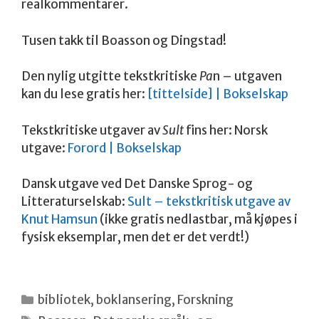
realkommentarer.
Tusen takk til Boasson og Dingstad!
Den nylig utgitte tekstkritiske
Pa
n – utgaven
kan du lese gratis her:
[tittelside] | Bokselskap
Tekstkritiske utgaver av
Sult
fins her: Norsk
utgave:
Forord | Bokselskap
Dansk utgave ved Det Danske Sprog- og
Litteraturselskab:
Sult – tekstkritisk utgave av
Knut Hamsun
(ikke gratis nedlastbar, må kjøpes i
fysisk eksemplar, men det er det verdt!)
Kategorier
bibliotek
,
boklansering
,
Forskning
Stikkord