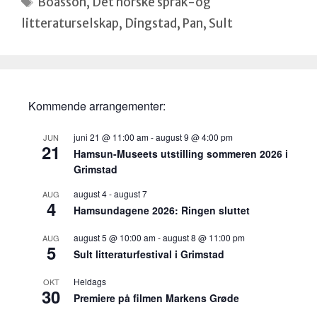
Boasson
,
Det norske språk-og
litteraturselskap
,
Dingstad
,
Pan
,
Sult
Kommende arrangementer:
juni 21 @ 11:00 am
-
august 9 @ 4:00 pm
JUN
21
Hamsun-Museets utstilling sommeren 2026 i
Grimstad
august 4
-
august 7
AUG
4
Hamsundagene 2026: Ringen sluttet
august 5 @ 10:00 am
-
august 8 @ 11:00 pm
AUG
5
Sult litteraturfestival i Grimstad
Heldags
OKT
30
Premiere på filmen Markens Grøde