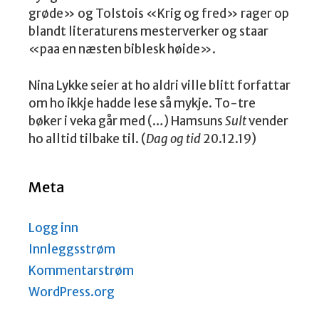
grøde» og Tolstois «Krig og fred» rager op
blandt literaturens mesterverker og staar
«paa en næsten biblesk høide».
Nina Lykke seier at ho aldri ville blitt forfattar
om ho ikkje hadde lese så mykje. To-tre
bøker i veka går med (…) Hamsuns
Sult
vender
ho alltid tilbake til. (
Dag og tid
20.12.19)
Meta
Logg inn
Innleggsstrøm
Kommentarstrøm
WordPress.org