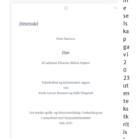
m
e
se
ls
ka
p
ga
v i
2
0
23
ut
en
te
ks
tk
rit
is