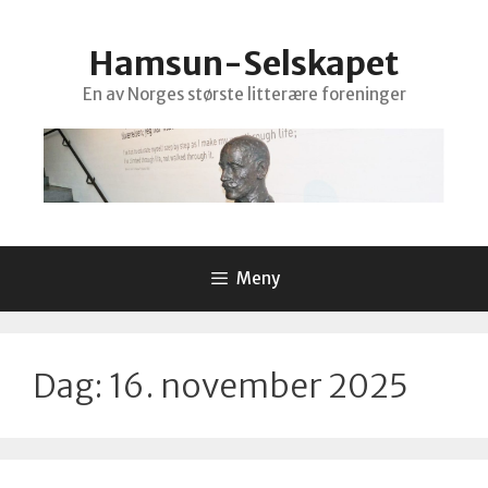
Hopp
til
Hamsun-Selskapet
innhold
En av Norges største litterære foreninger
Meny
Dag:
16. november 2025