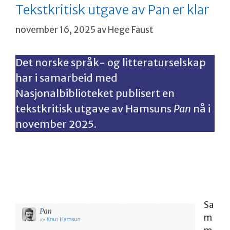
Tekstkritisk utgave av Pan er klar
november 16, 2025
av
Hege Faust
Det norske språk- og litteraturselskap
har i samarbeid med
Nasjonalbiblioteket publisert en
tekstkritisk utgave av Hamsuns
Pan
nå i
november 2025.
En tekstkritisk utgave undersøker hvordan en
tekst har forandret seg gjennom ulike utgaver i
årenes løp.
Sa
m