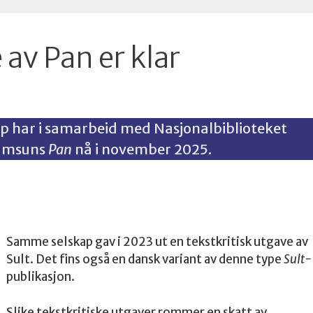
 av Pan er klar
ap har i samarbeid med Nasjonalbiblioteket
Hamsuns
Pan
nå i november 2025.
 tekst har forandret seg gjennom ulike utgaver i årenes
Samme selskap gav i 2023 ut en tekstkritisk utgave av
Sult. Det fins også en dansk variant av denne type
Sult-
publikasjon.
Slike tekstkritiske utgaver rommer en skatt av