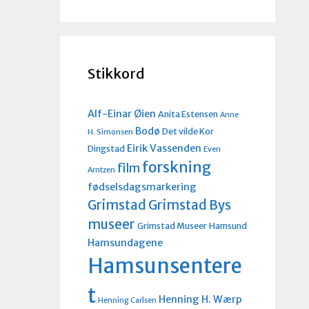
Stikkord
Alf-Einar Øien
Anita Estensen
Anne
Bodø
Det vilde Kor
H. Simonsen
Eirik Vassenden
Dingstad
Even
forskning
film
Arntzen
fødselsdagsmarkering
Grimstad
Grimstad Bys
museer
Grimstad Museer
Hamsund
Hamsundagene
Hamsunsentere
t
Henning H. Wærp
Henning Carlsen