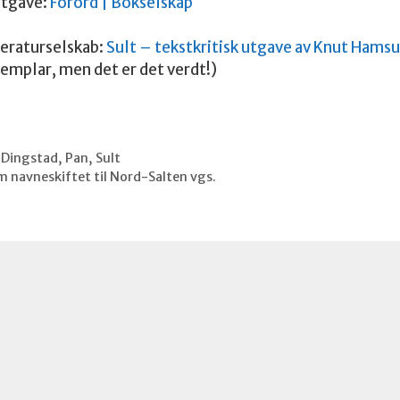
utgave:
Forord | Bokselskap
eraturselskab:
Sult – tekstkritisk utgave av Knut Hams
ksemplar, men det er det verdt!)
,
Dingstad
,
Pan
,
Sult
 navneskiftet til Nord-Salten vgs.