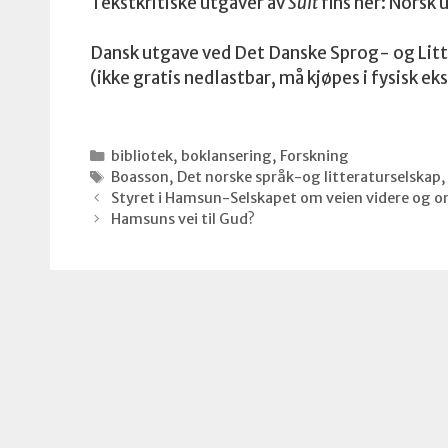
Tekstkritiske utgaver av
Sult
fins her: Norsk 
Dansk utgave ved Det Danske Sprog- og Litt
(ikke gratis nedlastbar, må kjøpes i fysisk e
Kategorier
bibliotek
,
boklansering
,
Forskning
Stikkord
Boasson
,
Det norske språk-og litteraturselskap
Styret i Hamsun-Selskapet om veien videre og om
Hamsuns vei til Gud?