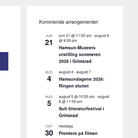
Kommende arrangementer:
juni 21 @ 11:00 am
-
august 9
JUN
21
@ 4:00 pm
Hamsun-Museets
utstilling sommeren
2026 i Grimstad
august 4
-
august 7
AUG
4
Hamsundagene 2026:
Ringen sluttet
august 5 @ 10:00 am
-
august
AUG
5
8 @ 11:00 pm
Sult litteraturfestival i
Grimstad
Heldags
OKT
30
Premiere på filmen