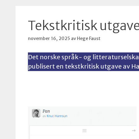
Tekstkritisk utgave
november 16, 2025
av
Hege Faust
Det norske språk- og litteraturselsk
publisert en tekstkritisk utgave av 
En tekstkritisk utgave undersøker hvordan en
løp.