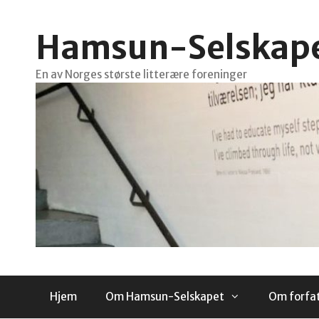
Hopp
til
Hamsun-Selskap
innhold
En av Norges største litterære foreninger
Hjem
Om Hamsun-Selskapet
Om forfa