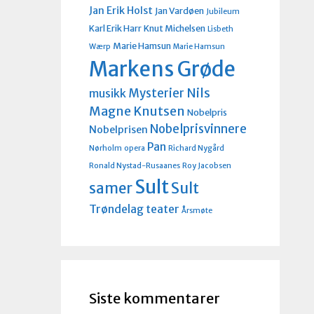
Jan Erik Holst
Jan Vardøen
Jubileum
Karl Erik Harr
Knut Michelsen
Lisbeth
Marie Hamsun
Wærp
Marie Hamsun
Markens Grøde
Nils
Mysterier
musikk
Magne Knutsen
Nobelpris
Nobelprisvinnere
Nobelprisen
Pan
Nørholm
opera
Richard Nygård
Ronald Nystad-Rusaanes
Roy Jacobsen
Sult
Sult
samer
Trøndelag teater
Årsmøte
Siste kommentarer