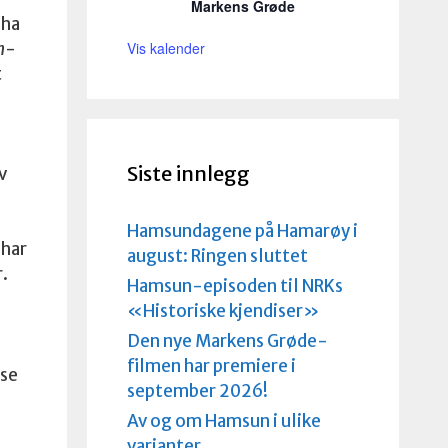
Markens Grøde
 ha
Vis kalender
n
-
t
Siste innlegg
v
Hamsundagene på Hamarøy i
 har
august: Ringen sluttet
.
Hamsun-episoden til NRKs
«Historiske kjendiser»
Den nye Markens Grøde-
filmen har premiere i
ese
september 2026!
Av og om Hamsun i ulike
varianter