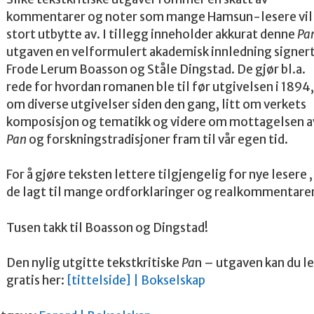
kommentarer og noter som mange Hamsun-lesere vil
stort utbytte av. I tillegg inneholder akkurat denne
Pa
utgaven en velformulert akademisk innledning signer
Frode Lerum Boasson og Ståle Dingstad. De gjør bl.a.
rede for hvordan romanen ble til før utgivelsen i 1894,
om diverse utgivelser siden den gang, litt om verkets
komposisjon og tematikk og videre om mottagelsen a
Pan
og forskningstradisjoner fram til vår egen tid.
For å gjøre teksten lettere tilgjengelig for nye lesere ,
de lagt til mange ordforklaringer og realkommentarer
Tusen takk til Boasson og Dingstad!
Den nylig utgitte tekstkritiske
Pa
n – utgaven kan du l
gratis her:
[tittelside] | Bokselskap