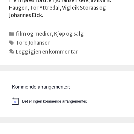
fremføres foruten Johansen selv, av Eva B.
Haugen, Tor Yttredal, Vigleik Storaas og
Johannes Eick.
Kategorier
film og medier
,
Kjøp og salg
Stikkord
Tore Johansen
Legg igjen en kommentar
Kommende arrangementer:
Det er ingen kommende arrangementer.
M
e
r
k
n
a
d