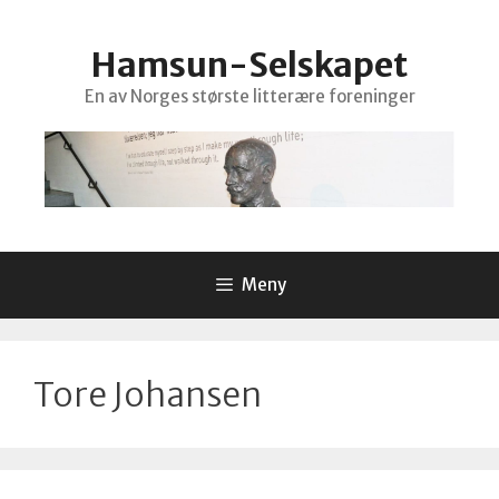
Hopp
til
Hamsun-Selskapet
innhold
En av Norges største litterære foreninger
Meny
Tore Johansen