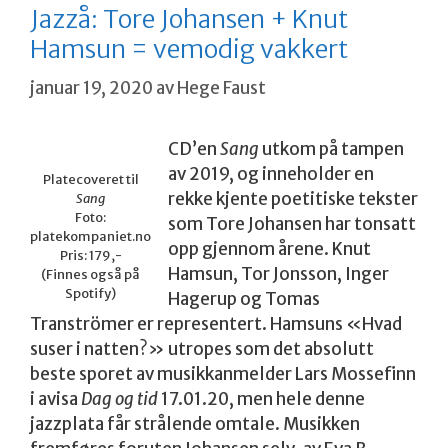
Jazzå: Tore Johansen + Knut
Hamsun = vemodig vakkert
januar 19, 2020
av
Hege Faust
CD’en
Sang
utkom på tampen
av 2019, og inneholder en
Platecoveret til
rekke kjente poetitiske tekster
Sang
Foto:
som Tore Johansen har tonsatt
platekompaniet.no
opp gjennom årene. Knut
Pris: 179,-
Hamsun, Tor Jonsson, Inger
(Finnes også på
Spotify)
Hagerup og Tomas
Tranströmer er representert. Hamsuns «Hvad
suser i natten?» utropes som det absolutt
beste sporet av musikkanmelder Lars Mossefinn
i avisa
Dag og tid
17.01.20, men hele denne
jazzplata får strålende omtale. Musikken