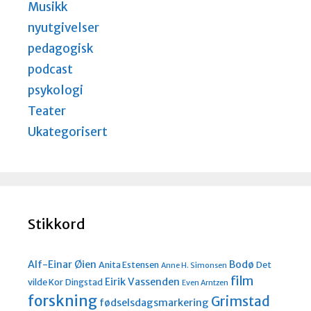
Musikk
nyutgivelser
pedagogisk
podcast
psykologi
Teater
Ukategorisert
Stikkord
Alf-Einar Øien
Bodø
Anita Estensen
Det
Anne H. Simonsen
film
Eirik Vassenden
vilde Kor
Dingstad
Even Arntzen
forskning
Grimstad
fødselsdagsmarkering