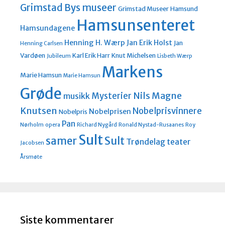
Grimstad Bys museer
Grimstad Museer
Hamsund
Hamsunsenteret
Hamsundagene
Henning H. Wærp
Jan Erik Holst
Jan
Henning Carlsen
Vardøen
Karl Erik Harr
Knut Michelsen
Jubileum
Lisbeth Wærp
Markens
Marie Hamsun
Marie Hamsun
Grøde
Nils Magne
Mysterier
musikk
Knutsen
Nobelprisvinnere
Nobelprisen
Nobelpris
Pan
Nørholm
opera
Richard Nygård
Ronald Nystad-Rusaanes
Roy
Sult
Sult
samer
Trøndelag teater
Jacobsen
Årsmøte
Siste kommentarer