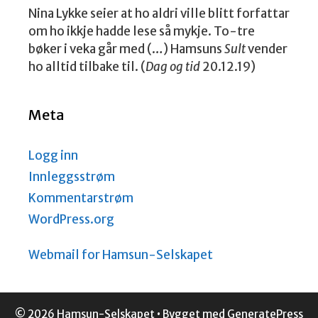
Nina Lykke seier at ho aldri ville blitt forfattar
om ho ikkje hadde lese så mykje. To-tre
bøker i veka går med (…) Hamsuns
Sult
vender
ho alltid tilbake til. (
Dag og tid
20.12.19)
Meta
Logg inn
Innleggsstrøm
Kommentarstrøm
WordPress.org
Webmail for Hamsun-Selskapet
© 2026 Hamsun-Selskapet
• Bygget med
GeneratePress