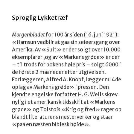
Sproglig Lykketræf
Morgenbladet
for 100 år siden (16. juni 1921):
«Hamsun vedblir at gaa sin seieersgang over
Amerika. Av «Sult» er der solgt over 10.000
eksemplarer ,og av «Markens grøde» er der
– til trods for bokens høie pris – solgt 6000 i
de første 2 maaneder efter utgivelsen.
Forlæggeren, Alfred A. Knopf, lægger nu 4de
oplag av Markens grøde» i pressen. Den
kjendte engelske forfatter H. G. Wells skrev
nylig i et amerikansk tidsskift at «Markens
grøde» og Tolstois «Krig og fred» rager op
blandt literaturens mesterverker og staar
«paa en næsten biblesk høide».