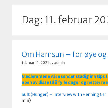
Dag:
11. februar 20
Om Hamsun – for øye og
februar 11, 2021
av
admin
Medlemmene våre sender stadig inn tips t
noen av disse til å fylle dager og netter me
Sult (Hunger) – Interview with Henning Car
min)