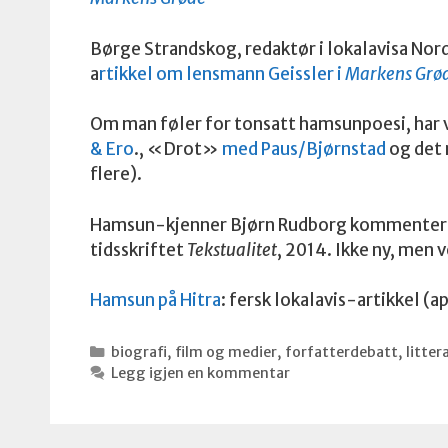
Børge Strandskog, redaktør i lokalavisa No
a
rtikkel om lensmann Geissler i
Markens Grø
Om man føler for tonsatt hamsunpoesi, har v
& Ero
., «Drot»
med Paus/Bjørnstad
og det 
flere).
Hamsun-kjenner Bjørn Rudborg kommenter
tidsskriftet
Tekstualitet
, 2014. Ikke ny, men 
Hamsun på Hitra
: fersk lokalavis-artikkel (a
Kategorier
biografi
,
film og medier
,
forfatterdebatt
,
litte
Legg igjen en kommentar