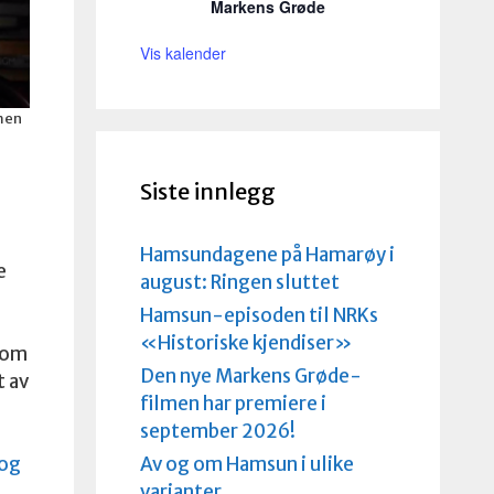
Markens Grøde
Vis kalender
men
Siste innlegg
Hamsundagene på Hamarøy i
e
august: Ringen sluttet
Hamsun-episoden til NRKs
«Historiske kjendiser»
som
Den nye Markens Grøde-
t av
filmen har premiere i
september 2026!
Av og om Hamsun i ulike
og
varianter