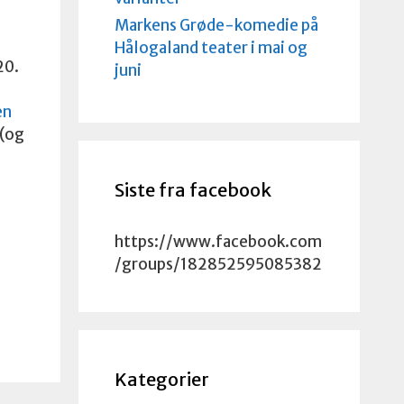
Markens Grøde-komedie på
Hålogaland teater i mai og
20.
juni
en
(og
Siste fra facebook
https://www.facebook.com
/groups/182852595085382
Kategorier