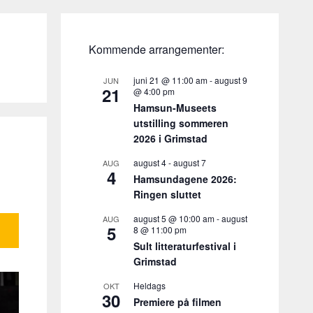
Kommende arrangementer:
juni 21 @ 11:00 am
-
august 9
JUN
21
@ 4:00 pm
Hamsun-Museets
utstilling sommeren
2026 i Grimstad
august 4
-
august 7
AUG
4
Hamsundagene 2026:
Ringen sluttet
august 5 @ 10:00 am
-
august
AUG
5
8 @ 11:00 pm
Sult litteraturfestival i
Grimstad
Heldags
OKT
30
Premiere på filmen