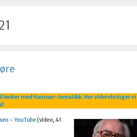
21
 øre
il lenker med Hamsun-tematikk. Her viderebringer vi
d:
lsen – YouTube
(video, 41