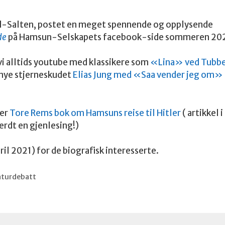
rd-Salten, postet en meget spennende og opplysende
de
på Hamsun-Selskapets facebook-side sommeren 20
i alltids youtube med klassikere som
«Lina» ved Tubb
nye stjerneskudet
Elias Jung med «Saa vender jeg om»
er
Tore Rems bok om Hamsuns reise til Hitler
( artikkel i
verdt en gjenlesing!)
pril 2021) for de biografisk interesserte.
raturdebatt