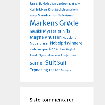
Jan Erik Holst
Jan Vardøen
Jubileum
Karl Erik Harr
Knut Michelsen
Lisbeth
Marie Hamsun
Wærp
Marie Hamsun
Markens Grøde
Nils
Mysterier
musikk
Magne Knutsen
Nobelpris
Nobelprisvinnere
Nobelprisen
Pan
Nørholm
opera
Richard Nygård
Ronald Nystad-Rusaanes
Roy Jacobsen
Sult
Sult
samer
Trøndelag teater
Årsmøte
Siste kommentarer