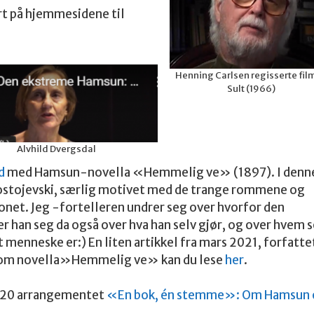
rt på hjemmesidene til
Henning Carlsen regisserte fil
Sult (1966)
Alvhild Dvergsdal
d
med Hamsun-novella «Hemmelig ve» (1897). I denn
Dostojevski, særlig motivet med de trange rommene og
sonet. Jeg -fortelleren undrer seg over hvorfor den
r han seg da også over hva han selv gjør, og over hvem 
menneske er:) En liten artikkel fra mars 2021, forfatte
, om novella»Hemmelig ve» kan du lese
her
.
 2020 arrangementet
«En bok, én stemme»: Om Hamsun 