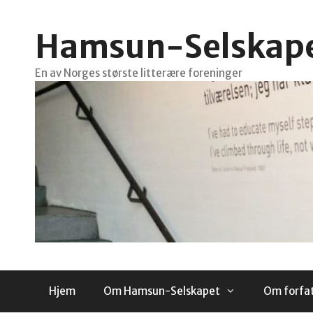
Hopp
til
Hamsun-Selskap
innhold
En av Norges største litterære foreninger
Hjem
Om Hamsun-Selskapet
Om forfa