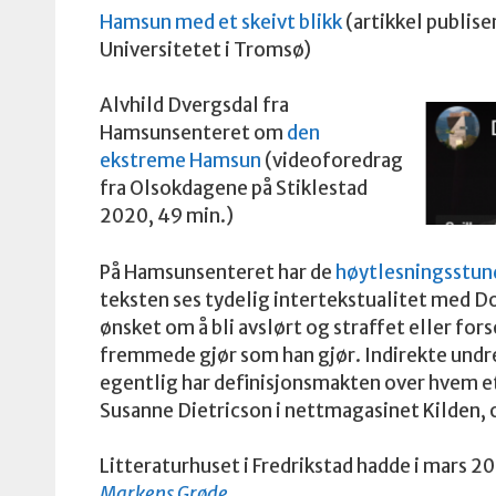
Hamsun med et skeivt blikk
(artikkel publise
Universitetet i Tromsø)
Alvhild Dvergsdal fra
Hamsunsenteret om
den
ekstreme Hamsun
(videoforedrag
fra Olsokdagene på Stiklestad
2020, 49 min.)
På Hamsunsenteret har de
høytlesningsstun
teksten ses tydelig intertekstualitet med 
ønsket om å bli avslørt og straffet eller for
fremmede gjør som han gjør. Indirekte undre
egentlig har definisjonsmakten over hvem et 
Susanne Dietricson i nettmagasinet Kilden
Litteraturhuset i Fredrikstad hadde i mars
Markens Grøde