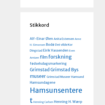
Stikkord
Alf-Einar Øien
Anita Estensen
Anne
Bodø
Det vilde Kor
H. Simonsen
Eirik Vassenden
Dingstad
Even
forskning
film
Arntzen
fødselsdagsmarkering
Grimstad
Grimstad Bys
museer
Grimstad Museer
Hamsund
Hamsundagene
Hamsunsentere
t
Henning H. Wærp
Henning Carlsen