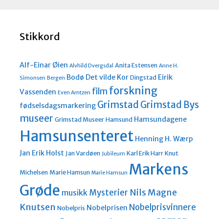
Stikkord
Alf-Einar Øien
Anita Estensen
Alvhild Dvergsdal
Anne H.
Bodø
Det vilde Kor
Eirik
Dingstad
Simonsen
Bergen
forskning
film
Vassenden
Even Arntzen
Grimstad
Grimstad Bys
fødselsdagsmarkering
museer
Hamsundagene
Grimstad Museer
Hamsund
Hamsunsenteret
Henning H. Wærp
Jan Erik Holst
Jan Vardøen
Karl Erik Harr
Knut
Jubileum
Markens
Michelsen
Marie Hamsun
Marie Hamsun
Grøde
Nils Magne
Mysterier
musikk
Knutsen
Nobelprisvinnere
Nobelprisen
Nobelpris