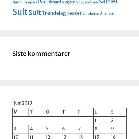
samer
Pan
Richard Nygård
Nørholm
opera
Roy Jacobsen
Sult
Sult
Trøndelag teater
vandreren
Årsmøte
Siste kommentarer
juni 2019
M
T
O
T
F
L
S
1
2
3
4
5
6
7
8
9
10
11
12
13
14
15
16