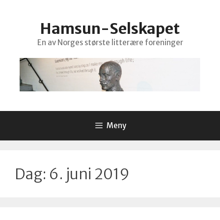
Hopp
til
Hamsun-Selskapet
innhold
En av Norges største litterære foreninger
Meny
Dag:
6. juni 2019