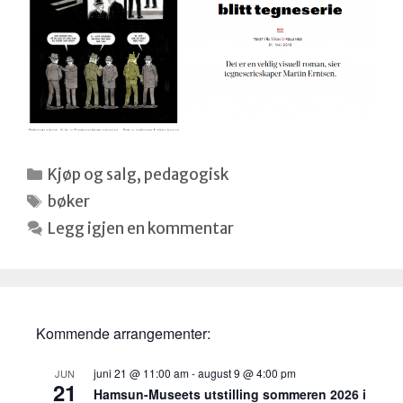
Kategorier
Kjøp og salg
,
pedagogisk
Stikkord
bøker
Legg igjen en kommentar
Kommende arrangementer:
juni 21 @ 11:00 am
-
august 9 @ 4:00 pm
JUN
21
Hamsun-Museets utstilling sommeren 2026 i