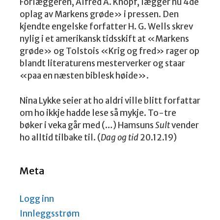
Forlæggeren, Alfred A. Knopf, lægger nu 4de
oplag av Markens grøde» i pressen. Den
kjendte engelske forfatter H. G. Wells skrev
nylig i et amerikansk tidsskift at «Markens
grøde» og Tolstois «Krig og fred» rager op
blandt literaturens mesterverker og staar
«paa en næsten biblesk høide».
Nina Lykke seier at ho aldri ville blitt forfattar
om ho ikkje hadde lese så mykje. To-tre
bøker i veka går med (…) Hamsuns
Sult
vender
ho alltid tilbake til. (
Dag og tid
20.12.19)
Meta
Logg inn
Innleggsstrøm