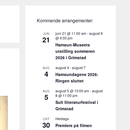
Kommende arrangementer:
juni 21 @ 11:00 am
-
august 9
JUN
21
@ 4:00 pm
Hamsun-Museets
utstilling sommeren
2026 i Grimstad
august 4
-
august 7
AUG
4
Hamsundagene 2026:
Ringen sluttet
august 5 @ 10:00 am
-
august
AUG
5
8 @ 11:00 pm
Sult litteraturfestival i
Grimstad
Heldags
OKT
30
Premiere på filmen