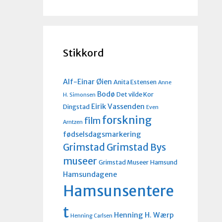
Stikkord
Alf-Einar Øien
Anita Estensen
Anne
Bodø
Det vilde Kor
H. Simonsen
Eirik Vassenden
Dingstad
Even
forskning
film
Arntzen
fødselsdagsmarkering
Grimstad
Grimstad Bys
museer
Grimstad Museer
Hamsund
Hamsundagene
Hamsunsentere
t
Henning H. Wærp
Henning Carlsen