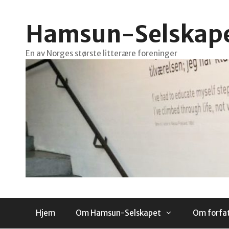
Hopp
til
Hamsun-Selskap
innhold
En av Norges største litterære foreninger
Hjem
Om Hamsun-Selskapet
Om forfa