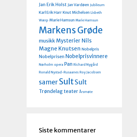
Jan Erik Holst
Jan Vardøen
Jubileum
Karl Erik Harr
Knut Michelsen
Lisbeth
Marie Hamsun
Wærp
Marie Hamsun
Markens Grøde
Nils
Mysterier
musikk
Magne Knutsen
Nobelpris
Nobelprisvinnere
Nobelprisen
Pan
Nørholm
opera
Richard Nygård
Ronald Nystad-Rusaanes
Roy Jacobsen
Sult
Sult
samer
Trøndelag teater
Årsmøte
Siste kommentarer