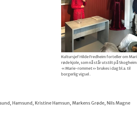
Kultursjef Hilde Fredheim forteller om Mar
røde kjole, som nå står utstilt på Skogheim
«Marie-rommet» brukes i dag bl.a. til
borgerlig vigsel .
sund
,
Hamsund
,
Kristine Hamsun
,
Markens Grøde
,
Nils Magne