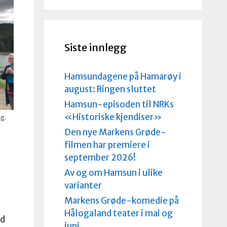
Siste innlegg
Hamsundagene på Hamarøy i
august: Ringen sluttet
Hamsun-episoden til NRKs
«Historiske kjendiser»
ng.
Den nye Markens Grøde-
filmen har premiere i
september 2026!
Av og om Hamsun i ulike
varianter
Markens Grøde-komedie på
Hålogaland teater i mai og
id
juni