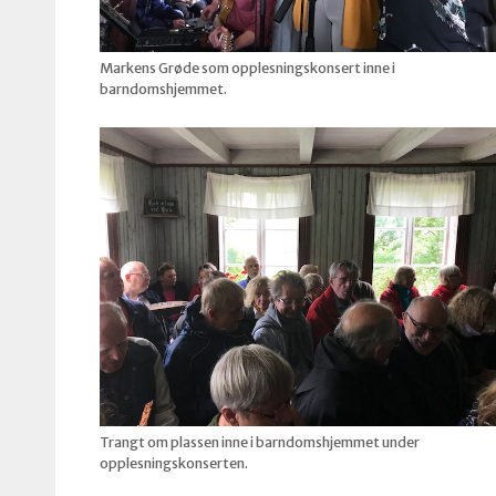
Markens Grøde som opplesningskonsert inne i
barndomshjemmet.
Trangt om plassen inne i barndomshjemmet under
opplesningskonserten.