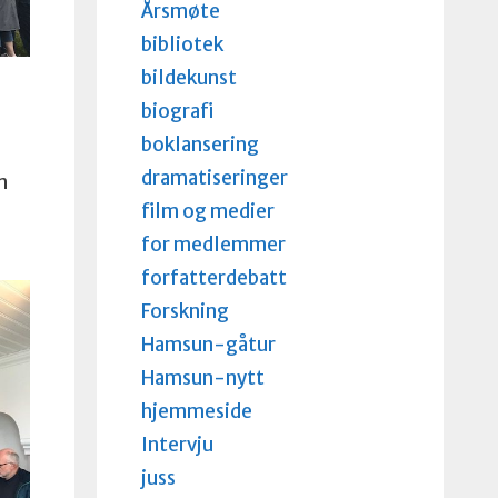
Årsmøte
bibliotek
bildekunst
biografi
boklansering
dramatiseringer
n
film og medier
for medlemmer
forfatterdebatt
Forskning
Hamsun-gåtur
Hamsun-nytt
hjemmeside
Intervju
juss