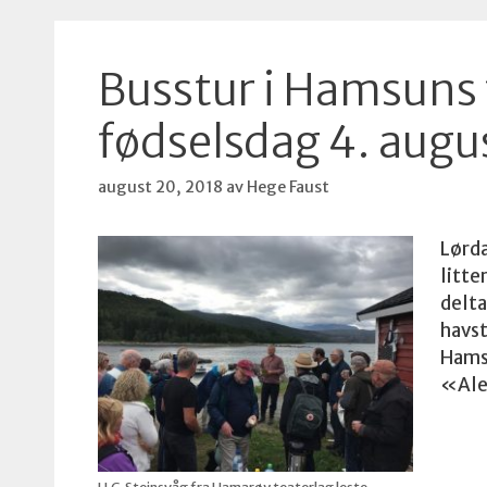
Busstur i Hamsuns 
fødselsdag 4. augu
august 20, 2018
av
Hege Faust
Lørda
litte
delta
havs
Hamsu
«Ale