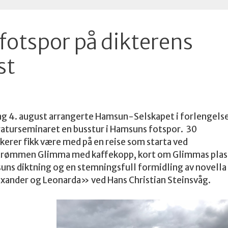
fotspor på dikterens
st
g 4. august arrangerte Hamsun-Selskapet i forlengelse
raturseminaret en busstur i Hamsuns fotspor. 30
kerer fikk være med på en reise som starta ved
trømmen Glimma med kaffekopp, kort om Glimmas plass
ns diktning og en stemningsfull formidling av novella
xander og Leonarda» ved Hans Christian Steinsvåg.