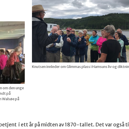
Knutsen innleder om Glimmas plass i Hamsuns liv og diktni
en om den unge
ndt på
n Walsøe på
jent i ett år på midten av 1870-tallet. Det var også t