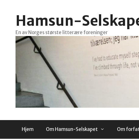
Hopp
til
Hamsun-Selskap
innhold
En av Norges største litterære foreninger
Hjem
Om Hamsun-Selskapet
Om forfa