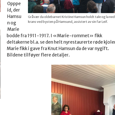
Opppe
id, der
Hamsu
Gråvær da oldebarnet Kristine Hamsun holdt tale og la ned
krans ved bysten på Hamsund, assistert av sin far Leif.
n og
Marie
bodde fra 1911-1917. I «Marie-rommet» fikk
deltakerne bl.a. se den helt nyrestaurerte røde kjole
Marie fikk i gave fra Knut Hamsun da de var nygift.
Bildene tilføyer flere detaljer.