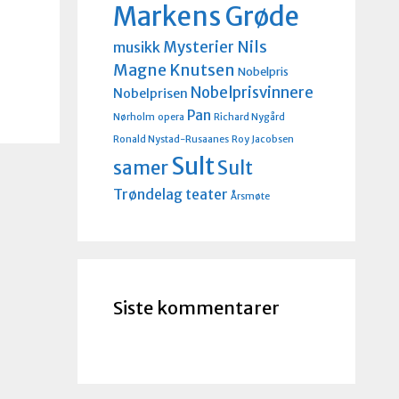
Markens Grøde
Nils
Mysterier
musikk
Magne Knutsen
Nobelpris
Nobelprisvinnere
Nobelprisen
Pan
Nørholm
opera
Richard Nygård
Ronald Nystad-Rusaanes
Roy Jacobsen
Sult
Sult
samer
Trøndelag teater
Årsmøte
Siste kommentarer