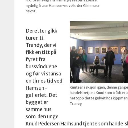
H.C. Steinsvåg fra Hamarøy teaterlag leste
nydelig fra en Hamsun-novelle der Glimma er
nevnt.
Deretter gikk
turen til
Tranøy, der vi
fikk en titt på
fyret fra
bussvinduene
og før vi stansa
en times tid ved
Hamsun-
Knutsen i aksjon igjen, denne gang
handelsbetjent Knud som trådte ru
galleriet. Det
nettopp dette gulvet hos kjøpman
bygget er
Tranøy.
samme hus
som den unge
Knud Pedersen Hamsund tjente som handelsbet