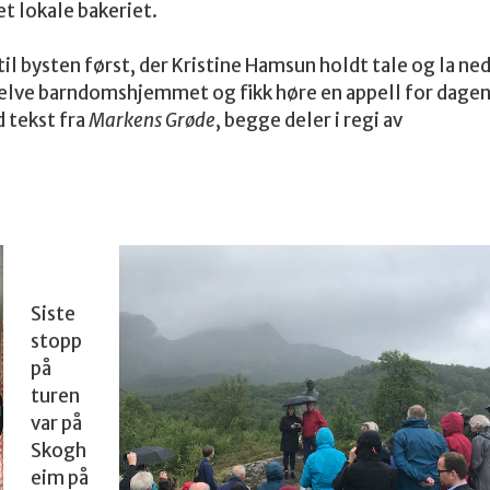
et lokale bakeriet.
il bysten først, der Kristine Hamsun holdt tale og la ne
l selve barndomshjemmet og fikk høre en appell for dage
 tekst fra
Markens Grøde
, begge deler i regi av
Siste
stopp
på
turen
var på
Skogh
eim på