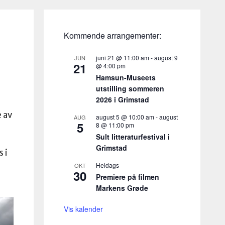
Kommende arrangementer:
juni 21 @ 11:00 am
-
august 9
JUN
21
@ 4:00 pm
Hamsun-Museets
utstilling sommeren
2026 i Grimstad
 av
august 5 @ 10:00 am
-
august
AUG
5
8 @ 11:00 pm
Sult litteraturfestival i
Grimstad
 i
Heldags
OKT
30
Premiere på filmen
Markens Grøde
Vis kalender