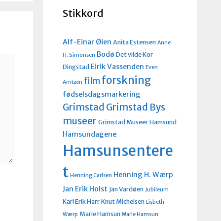
Stikkord
Alf-Einar Øien
Anita Estensen
Anne
Bodø
Det vilde Kor
H. Simonsen
Eirik Vassenden
Dingstad
Even
forskning
film
Arntzen
fødselsdagsmarkering
Grimstad
Grimstad Bys
museer
Grimstad Museer
Hamsund
Hamsundagene
Hamsunsentere
t
Henning H. Wærp
Henning Carlsen
Jan Erik Holst
Jan Vardøen
Jubileum
Karl Erik Harr
Knut Michelsen
Lisbeth
Marie Hamsun
Wærp
Marie Hamsun