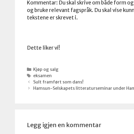
Kommentar: Du skal skrive om både form og 
og bruke relevant fagspråk. Du skal vise kun
tekstene er skrevet i.
Dette liker vi!
Kategorier
Kjøp og salg
Stikkord
eksamen
Sult framført som dans!
Hamsun-Selskapets litteraturseminar under H
Legg igjen en kommentar