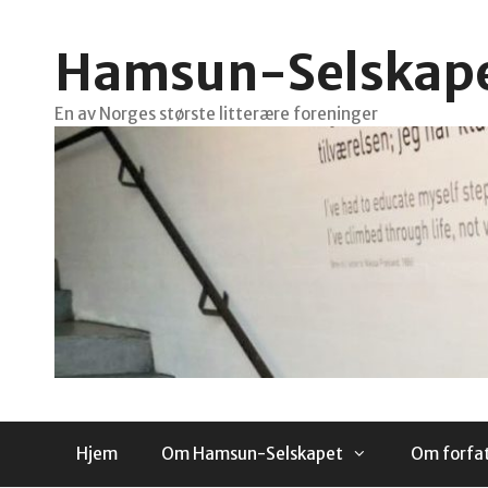
Hopp
til
Hamsun-Selskap
innhold
En av Norges største litterære foreninger
Hjem
Om Hamsun-Selskapet
Om forfa