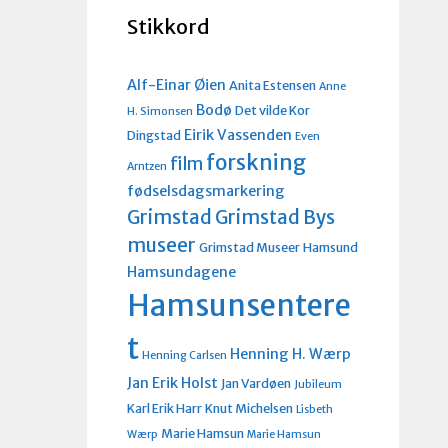
Stikkord
Alf-Einar Øien
Anita Estensen
Anne
Bodø
Det vilde Kor
H. Simonsen
Eirik Vassenden
Dingstad
Even
forskning
film
Arntzen
fødselsdagsmarkering
Grimstad
Grimstad Bys
museer
Grimstad Museer
Hamsund
Hamsundagene
Hamsunsentere
t
Henning H. Wærp
Henning Carlsen
Jan Erik Holst
Jan Vardøen
Jubileum
Karl Erik Harr
Knut Michelsen
Lisbeth
Marie Hamsun
Wærp
Marie Hamsun