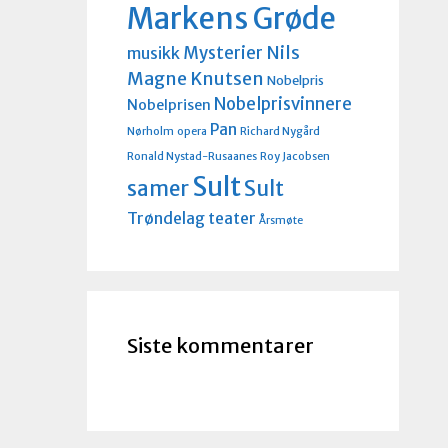
Markens Grøde
Nils
Mysterier
musikk
Magne Knutsen
Nobelpris
Nobelprisvinnere
Nobelprisen
Pan
Nørholm
opera
Richard Nygård
Ronald Nystad-Rusaanes
Roy Jacobsen
Sult
Sult
samer
Trøndelag teater
Årsmøte
Siste kommentarer