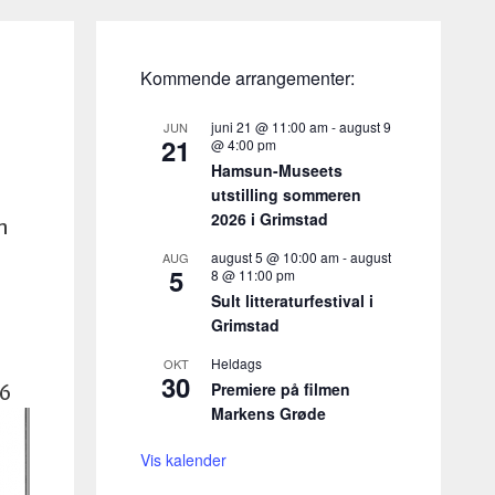
Kommende arrangementer:
juni 21 @ 11:00 am
-
august 9
JUN
21
@ 4:00 pm
Hamsun-Museets
utstilling sommeren
2026 i Grimstad
n
august 5 @ 10:00 am
-
august
AUG
5
8 @ 11:00 pm
Sult litteraturfestival i
Grimstad
Heldags
OKT
30
Premiere på filmen
16
Markens Grøde
Vis kalender