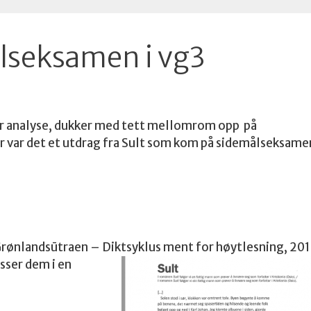
seksamen i vg3
or analyse, dukker med tett mellomrom opp på
r var det et utdrag fra Sult som kom på sidemålseksame
rønlandsūtraen – Diktsyklus ment for høytlesning, 20
sser dem i en