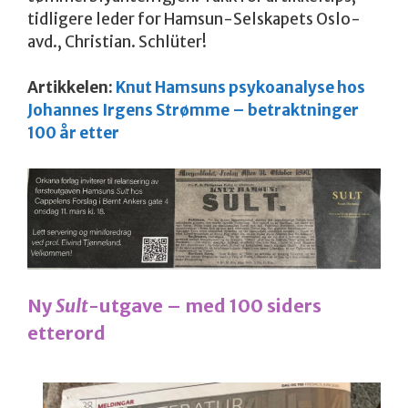
tidligere leder for Hamsun-Selskapets Oslo-
avd., Christian. Schlüter!
Artikkelen:
Knut Hamsuns psykoanalyse hos
Johannes Irgens Strømme – betraktninger
100 år etter
Ny
Sult
-utgave – med 100 siders
etterord