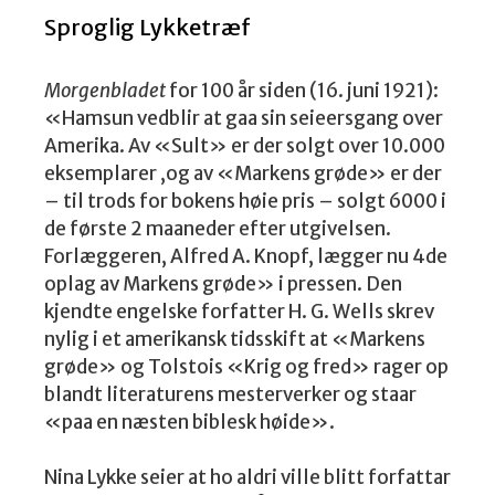
Sproglig Lykketræf
Morgenbladet
for 100 år siden (16. juni 1921):
«Hamsun vedblir at gaa sin seieersgang over
Amerika. Av «Sult» er der solgt over 10.000
eksemplarer ,og av «Markens grøde» er der
– til trods for bokens høie pris – solgt 6000 i
de første 2 maaneder efter utgivelsen.
Forlæggeren, Alfred A. Knopf, lægger nu 4de
oplag av Markens grøde» i pressen. Den
kjendte engelske forfatter H. G. Wells skrev
nylig i et amerikansk tidsskift at «Markens
grøde» og Tolstois «Krig og fred» rager op
blandt literaturens mesterverker og staar
«paa en næsten biblesk høide».
Nina Lykke seier at ho aldri ville blitt forfattar