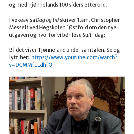
og med Tjønnelands 100 siders etterord.
I vekeavisa
Dag og tid
skriver 1.am. Christopher
Messelt ved Høgskolen i Østfold om den nye
utgaven og hvorfor vi bør lese
Sult
i dag:
Bildet viser Tjønneland under samtalen. Se og
lytt her:
https://www.youtube.com/watch?
v=DCMMfELdhfQ