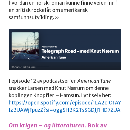
hvordan en norsk roman kunne finne veien inn i
en britisk rockelåt om amerikansk
samfunnsutvikling.»
I episode 12 av podcastserien
American Tune
snakker Larsen med Knut Nærum om denne
koplingen Knopfler – Hamsun. Lytt selv her:
https://open.spotify.com/episode/1LA2cIO1AY
lzBUAWjFpuzZ?si=oggSHBK2TsSGDJJ1HD7ZUA
Om krigen – og
litteraturen.
Bok av