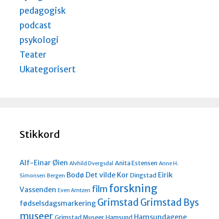
pedagogisk
podcast
psykologi
Teater
Ukategorisert
Stikkord
Alf-Einar Øien
Anita Estensen
Alvhild Dvergsdal
Anne H.
Bodø
Det vilde Kor
Eirik
Dingstad
Simonsen
Bergen
forskning
film
Vassenden
Even Arntzen
Grimstad
Grimstad Bys
fødselsdagsmarkering
museer
Hamsundagene
Grimstad Museer
Hamsund