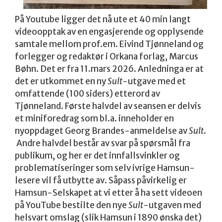
På Youtube ligger det nå ute et 40 min langt
videoopptak av en engasjerende og opplysende
samtale mellom prof.em. Eivind Tjønneland og
forlegger og redaktør i Orkana forlag, Marcus
Bøhn. Det er fra 11.mars 2026. Anledninga er at
det er utkommet en ny
Sult
-utgave med et
omfattende (100 siders) etterord av
Tjønneland. Første halvdel av seansen er delvis
et miniforedrag som bl.a. inneholder en
nyoppdaget Georg Brandes-anmeldelse av
Sult
.
Andre halvdel består av svar på spørsmål fra
publikum, og her er det innfallsvinkler og
problematiseringer som selv ivrige Hamsun-
lesere vil få utbytte av. Såpass påvirkelig er
Hamsun-Selskapet at vi etter å ha sett videoen
på YouTube bestilte den nye
Sult
-utgaven med
helsvart omslag (slik Hamsun i 1890 ønska det)