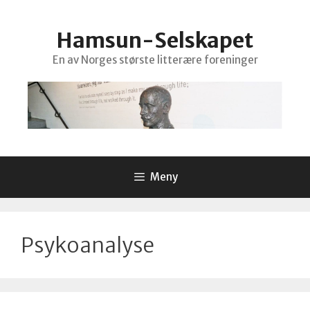
Hopp
til
Hamsun-Selskapet
innhold
En av Norges største litterære foreninger
Meny
Psykoanalyse