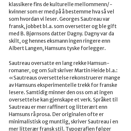
klassikere fins de kulturelle mellommenn/-
kvinner som er med på å bestemme hva så vel
som hvordan vi leser. Georges Sautreau var
fransk, jobbet bl.a. som oversetter og ble gift
med B. Bjørnsons datter Dagny. Dagny var da
skilt, og hennes eksmann ingen ringere enn
Albert Langen, Hamsuns tyske forlegger.
Sautreau oversatte en lang rekke Hamsun-
romaner, og om
Sult
skriver Martin Heide bl.a.:
«Sautreaus oversettelse rekonstruerer mange
av Hamsuns eksperimentelle trekk for franske
lesere. Samtidig minner den oss om at ingen
oversettelse kan gjenskape et verk. Språket til
Sautreau er mer raffinert og litterært enn
Hamsuns rå prosa. Der originalen ofte er
minimalistisk og muntlig, skriver Sautreau i en
mer litterær fransk stil. Typografien følger