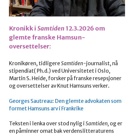
Kronikk i
Samtiden
12.3.2026 om
glemte franske Hamsun-
oversettelser
:
Kronikøren, tidligere
Samtiden-
journalist, nå
stipendiat( Ph.d.) ved Universitetet i Oslo,
Martin S. Heide, forsker på franske resepsjoner
og oversettelser av Knut Hamsuns verker.
Georges Sautreau: Den glemte advokaten som
formet Hamsuns arv i Frankrike
Teksten i lenka over stod nylig i
Samtiden,
og er
en påminner omat bak verdenslitteraturens