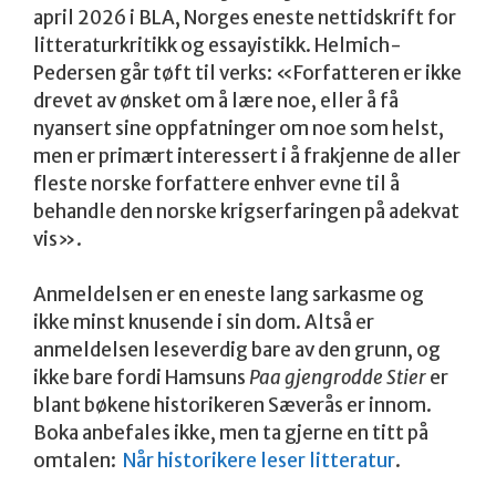
april 2026 i BLA, Norges eneste nettidskrift for
litteraturkritikk og essayistikk. Helmich-
Pedersen går tøft til verks: «Forfatteren er ikke
drevet av ønsket om å lære noe, eller å få
nyansert sine oppfatninger om noe som helst,
men er primært interessert i å frakjenne de aller
fleste norske forfattere enhver evne til å
behandle den norske krigserfaringen på adekvat
vis».
Anmeldelsen er en eneste lang sarkasme og
ikke minst knusende i sin dom. Altså er
anmeldelsen leseverdig bare av den grunn, og
ikke bare fordi Hamsuns
Paa gjengrodde Stier
er
blant bøkene historikeren Sæverås er innom.
Boka anbefales ikke, men ta gjerne en titt på
omtalen:
Når historikere leser litteratur
.