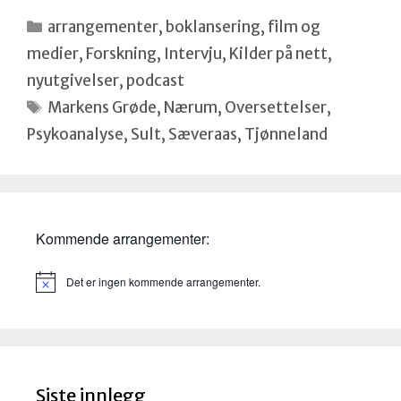
Kategorier
arrangementer
,
boklansering
,
film og
medier
,
Forskning
,
Intervju
,
Kilder på nett
,
nyutgivelser
,
podcast
Stikkord
Markens Grøde
,
Nærum
,
Oversettelser
,
Psykoanalyse
,
Sult
,
Sæveraas
,
Tjønneland
Kommende arrangementer:
Det er ingen kommende arrangementer.
M
e
r
k
n
a
d
Siste innlegg