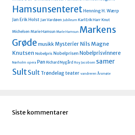
Hamsunsenteret
Henning H. Wærp
Jan Erik Holst
Jan Vardøen
Karl Erik Harr
Knut
Jubileum
Markens
Michelsen
Marie Hamsun
Marie Hamsun
Grøde
Nils Magne
Mysterier
musikk
Knutsen
Nobelprisvinnere
Nobelprisen
Nobelpris
samer
Pan
Richard Nygård
Nørholm
opera
Roy Jacobsen
Sult
Sult
Trøndelag teater
vandreren
Årsmøte
Siste kommentarer