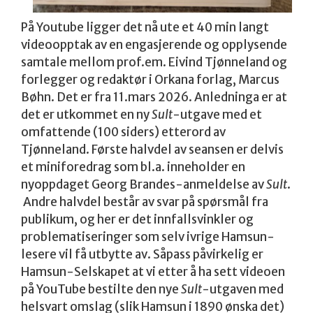
På Youtube ligger det nå ute et 40 min langt
videoopptak av en engasjerende og opplysende
samtale mellom prof.em. Eivind Tjønneland og
forlegger og redaktør i Orkana forlag, Marcus
Bøhn. Det er fra 11.mars 2026. Anledninga er at
det er utkommet en ny
Sult
-utgave med et
omfattende (100 siders) etterord av
Tjønneland. Første halvdel av seansen er delvis
et miniforedrag som bl.a. inneholder en
nyoppdaget Georg Brandes-anmeldelse av
Sult
.
Andre halvdel består av svar på spørsmål fra
publikum, og her er det innfallsvinkler og
problematiseringer som selv ivrige Hamsun-
lesere vil få utbytte av. Såpass påvirkelig er
Hamsun-Selskapet at vi etter å ha sett videoen
på YouTube bestilte den nye
Sult
-utgaven med
helsvart omslag (slik Hamsun i 1890 ønska det)