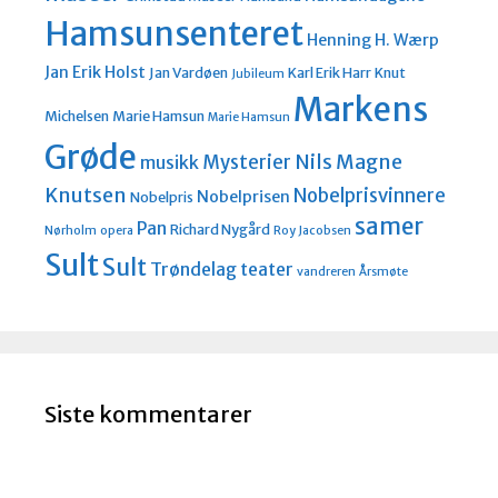
Hamsunsenteret
Henning H. Wærp
Jan Erik Holst
Jan Vardøen
Karl Erik Harr
Knut
Jubileum
Markens
Michelsen
Marie Hamsun
Marie Hamsun
Grøde
Nils Magne
Mysterier
musikk
Knutsen
Nobelprisvinnere
Nobelprisen
Nobelpris
samer
Pan
Richard Nygård
Nørholm
opera
Roy Jacobsen
Sult
Sult
Trøndelag teater
vandreren
Årsmøte
Siste kommentarer