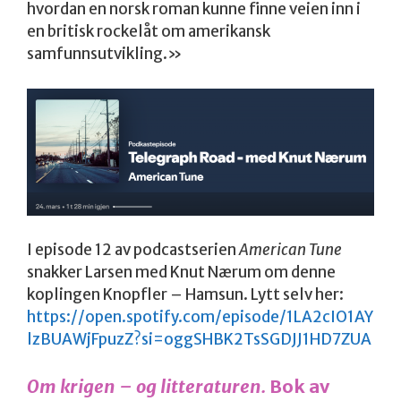
hvordan en norsk roman kunne finne veien inn i
en britisk rockelåt om amerikansk
samfunnsutvikling.»
I episode 12 av podcastserien
American Tune
snakker Larsen med Knut Nærum om denne
koplingen Knopfler – Hamsun. Lytt selv her:
https://open.spotify.com/episode/1LA2cIO1AY
lzBUAWjFpuzZ?si=oggSHBK2TsSGDJJ1HD7ZUA
Om krigen – og
litteraturen.
Bok av