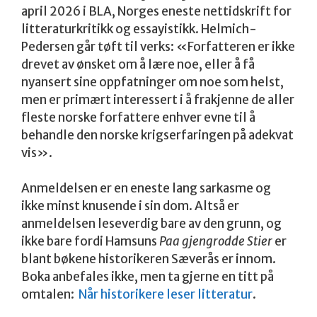
april 2026 i BLA, Norges eneste nettidskrift for
litteraturkritikk og essayistikk. Helmich-
Pedersen går tøft til verks: «Forfatteren er ikke
drevet av ønsket om å lære noe, eller å få
nyansert sine oppfatninger om noe som helst,
men er primært interessert i å frakjenne de aller
fleste norske forfattere enhver evne til å
behandle den norske krigserfaringen på adekvat
vis».
Anmeldelsen er en eneste lang sarkasme og
ikke minst knusende i sin dom. Altså er
anmeldelsen leseverdig bare av den grunn, og
ikke bare fordi Hamsuns
Paa gjengrodde Stier
er
blant bøkene historikeren Sæverås er innom.
Boka anbefales ikke, men ta gjerne en titt på
omtalen:
Når historikere leser litteratur
.