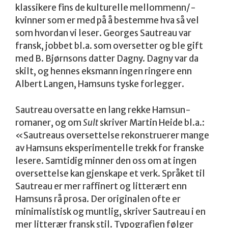
klassikere fins de kulturelle mellommenn/-
kvinner som er med på å bestemme hva så vel
som hvordan vi leser. Georges Sautreau var
fransk, jobbet bl.a. som oversetter og ble gift
med B. Bjørnsons datter Dagny. Dagny var da
skilt, og hennes eksmann ingen ringere enn
Albert Langen, Hamsuns tyske forlegger.
Sautreau oversatte en lang rekke Hamsun-
romaner, og om
Sult
skriver Martin Heide bl.a.:
«Sautreaus oversettelse rekonstruerer mange
av Hamsuns eksperimentelle trekk for franske
lesere. Samtidig minner den oss om at ingen
oversettelse kan gjenskape et verk. Språket til
Sautreau er mer raffinert og litterært enn
Hamsuns rå prosa. Der originalen ofte er
minimalistisk og muntlig, skriver Sautreau i en
mer litterær fransk stil. Typografien følger