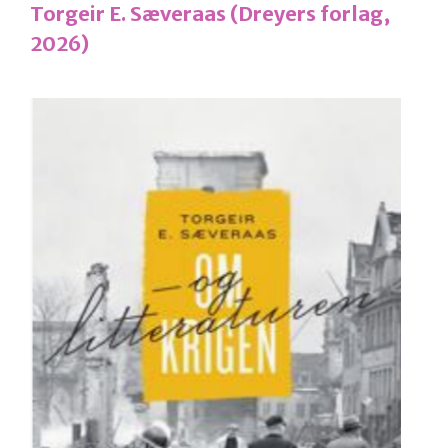
Torgeir E. Sæveraas (Dreyers forlag,
2026)