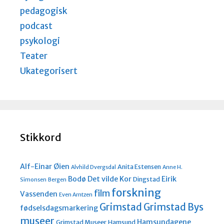
pedagogisk
podcast
psykologi
Teater
Ukategorisert
Stikkord
Alf-Einar Øien
Anita Estensen
Alvhild Dvergsdal
Anne H.
Bodø
Det vilde Kor
Eirik
Dingstad
Simonsen
Bergen
forskning
film
Vassenden
Even Arntzen
Grimstad
Grimstad Bys
fødselsdagsmarkering
museer
Hamsundagene
Grimstad Museer
Hamsund