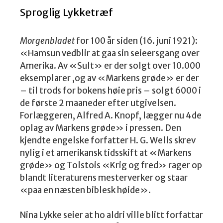
Sproglig Lykketræf
Morgenbladet
for 100 år siden (16. juni 1921):
«Hamsun vedblir at gaa sin seieersgang over
Amerika. Av «Sult» er der solgt over 10.000
eksemplarer ,og av «Markens grøde» er der
– til trods for bokens høie pris – solgt 6000 i
de første 2 maaneder efter utgivelsen.
Forlæggeren, Alfred A. Knopf, lægger nu 4de
oplag av Markens grøde» i pressen. Den
kjendte engelske forfatter H. G. Wells skrev
nylig i et amerikansk tidsskift at «Markens
grøde» og Tolstois «Krig og fred» rager op
blandt literaturens mesterverker og staar
«paa en næsten biblesk høide».
Nina Lykke seier at ho aldri ville blitt forfattar