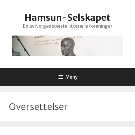
Hopp
til
Hamsun-Selskapet
innhold
En av Norges største litterære foreninger
Meny
Oversettelser