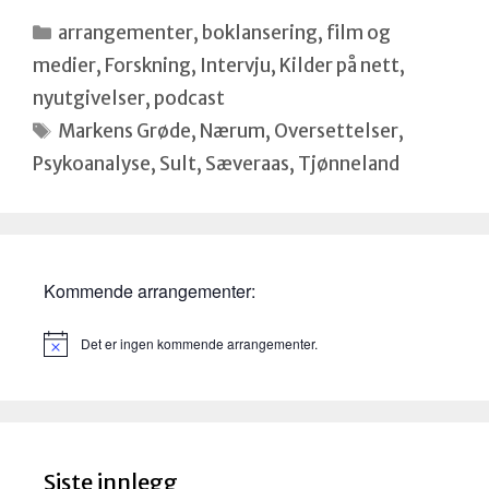
Kategorier
arrangementer
,
boklansering
,
film og
medier
,
Forskning
,
Intervju
,
Kilder på nett
,
nyutgivelser
,
podcast
Stikkord
Markens Grøde
,
Nærum
,
Oversettelser
,
Psykoanalyse
,
Sult
,
Sæveraas
,
Tjønneland
Kommende arrangementer:
Det er ingen kommende arrangementer.
M
e
r
k
n
a
d
Siste innlegg