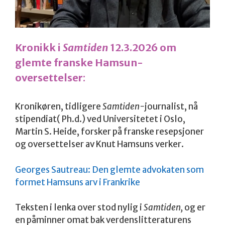
Kronikk i
Samtiden
12.3.2026 om
glemte franske Hamsun-
oversettelser
:
Kronikøren, tidligere
Samtiden-
journalist, nå
stipendiat( Ph.d.) ved Universitetet i Oslo,
Martin S. Heide, forsker på franske resepsjoner
og oversettelser av Knut Hamsuns verker.
Georges Sautreau: Den glemte advokaten som
formet Hamsuns arv i Frankrike
Teksten i lenka over stod nylig i
Samtiden,
og er
en påminner omat bak verdenslitteraturens