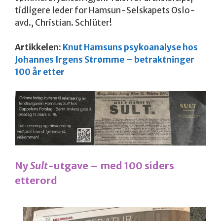
tidligere leder for Hamsun-Selskapets Oslo-
avd., Christian. Schlüter!
Artikkelen:
Knut Hamsuns psykoanalyse hos
Johannes Irgens Strømme – betraktninger
100 år etter
Ny
Sult
-utgave – med 100 siders
etterord