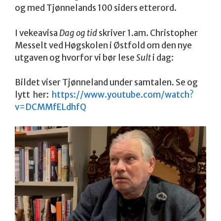
og med Tjønnelands 100 siders etterord.
I vekeavisa
Dag og tid
skriver 1.am. Christopher
Messelt ved Høgskolen i Østfold om den nye
utgaven og hvorfor vi bør lese
Sult
i dag:
Bildet viser Tjønneland under samtalen. Se og
lytt her:
https://www.youtube.com/watch?
v=DCMMfELdhfQ