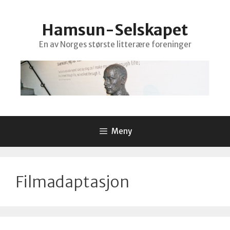
Hopp
til
Hamsun-Selskapet
innhold
En av Norges største litterære foreninger
Meny
Filmadaptasjon