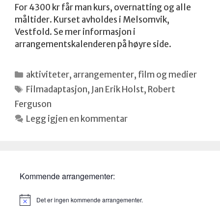
For 4300 kr får man kurs, overnatting og alle
måltider. Kurset avholdes i Melsomvik,
Vestfold. Se mer informasjon i
arrangementskalenderen på høyre side.
Kategorier
aktiviteter
,
arrangementer
,
film og medier
Stikkord
Filmadaptasjon
,
Jan Erik Holst
,
Robert
Ferguson
Legg igjen en kommentar
Kommende arrangementer:
Det er ingen kommende arrangementer.
M
e
r