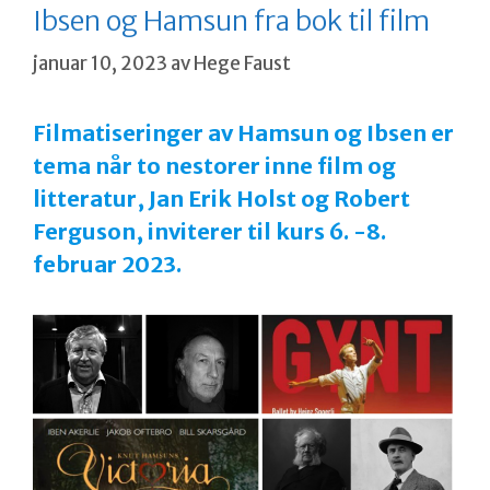
Ibsen og Hamsun fra bok til film
januar 10, 2023
av
Hege Faust
Filmatiseringer av Hamsun og Ibsen er
tema når to nestorer inne film og
litteratur, Jan Erik Holst og Robert
Ferguson, inviterer til kurs 6. -8.
februar 2023.