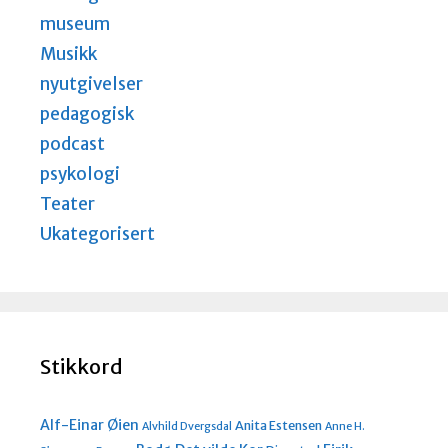
museum
Musikk
nyutgivelser
pedagogisk
podcast
psykologi
Teater
Ukategorisert
Stikkord
Alf-Einar Øien
Anita Estensen
Alvhild Dvergsdal
Anne H.