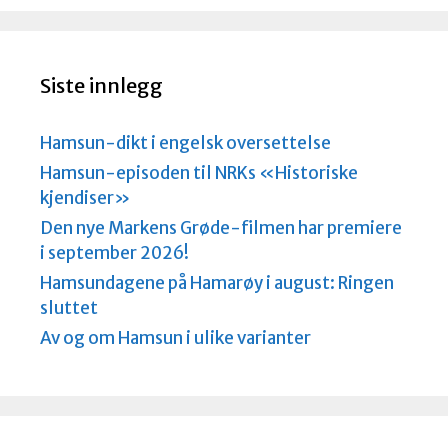
k
n
a
d
Siste innlegg
Hamsun-dikt i engelsk oversettelse
Hamsun-episoden til NRKs «Historiske
kjendiser»
Den nye Markens Grøde-filmen har premiere
i september 2026!
Hamsundagene på Hamarøy i august: Ringen
sluttet
Av og om Hamsun i ulike varianter