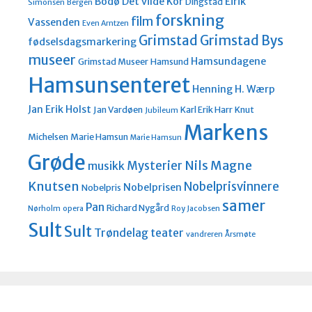
Bodø
Det vilde Kor
Eirik
Dingstad
Simonsen
Bergen
forskning
film
Vassenden
Even Arntzen
Grimstad
Grimstad Bys
fødselsdagsmarkering
museer
Hamsundagene
Grimstad Museer
Hamsund
Hamsunsenteret
Henning H. Wærp
Jan Erik Holst
Jan Vardøen
Karl Erik Harr
Knut
Jubileum
Markens
Michelsen
Marie Hamsun
Marie Hamsun
Grøde
Nils Magne
Mysterier
musikk
Knutsen
Nobelprisvinnere
Nobelprisen
Nobelpris
samer
Pan
Richard Nygård
Nørholm
opera
Roy Jacobsen
Sult
Sult
Trøndelag teater
vandreren
Årsmøte