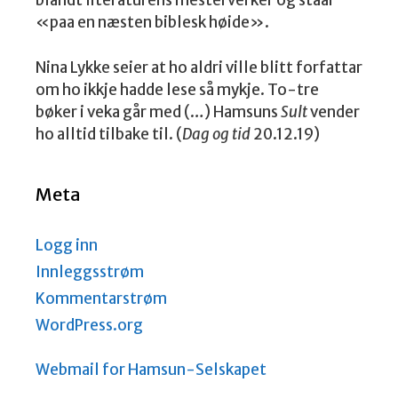
blandt literaturens mesterverker og staar
«paa en næsten biblesk høide».
Nina Lykke seier at ho aldri ville blitt forfattar
om ho ikkje hadde lese så mykje. To-tre
bøker i veka går med (…) Hamsuns
Sult
vender
ho alltid tilbake til. (
Dag og tid
20.12.19)
Meta
Logg inn
Innleggsstrøm
Kommentarstrøm
WordPress.org
Webmail for Hamsun-Selskapet