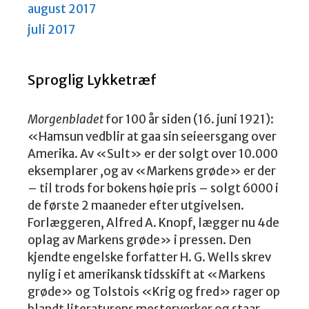
august 2017
juli 2017
Sproglig Lykketræf
Morgenbladet
for 100 år siden (16. juni 1921):
«Hamsun vedblir at gaa sin seieersgang over
Amerika. Av «Sult» er der solgt over 10.000
eksemplarer ,og av «Markens grøde» er der
– til trods for bokens høie pris – solgt 6000 i
de første 2 maaneder efter utgivelsen.
Forlæggeren, Alfred A. Knopf, lægger nu 4de
oplag av Markens grøde» i pressen. Den
kjendte engelske forfatter H. G. Wells skrev
nylig i et amerikansk tidsskift at «Markens
grøde» og Tolstois «Krig og fred» rager op