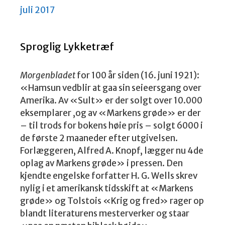
juli 2017
Sproglig Lykketræf
Morgenbladet
for 100 år siden (16. juni 1921):
«Hamsun vedblir at gaa sin seieersgang over
Amerika. Av «Sult» er der solgt over 10.000
eksemplarer ,og av «Markens grøde» er der
– til trods for bokens høie pris – solgt 6000 i
de første 2 maaneder efter utgivelsen.
Forlæggeren, Alfred A. Knopf, lægger nu 4de
oplag av Markens grøde» i pressen. Den
kjendte engelske forfatter H. G. Wells skrev
nylig i et amerikansk tidsskift at «Markens
grøde» og Tolstois «Krig og fred» rager op
blandt literaturens mesterverker og staar