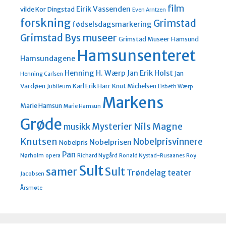
film
Eirik Vassenden
vilde Kor
Dingstad
Even Arntzen
forskning
Grimstad
fødselsdagsmarkering
Grimstad Bys museer
Grimstad Museer
Hamsund
Hamsunsenteret
Hamsundagene
Henning H. Wærp
Jan Erik Holst
Jan
Henning Carlsen
Vardøen
Karl Erik Harr
Knut Michelsen
Jubileum
Lisbeth Wærp
Markens
Marie Hamsun
Marie Hamsun
Grøde
Nils Magne
Mysterier
musikk
Knutsen
Nobelprisvinnere
Nobelprisen
Nobelpris
Pan
Nørholm
opera
Richard Nygård
Ronald Nystad-Rusaanes
Roy
Sult
Sult
samer
Trøndelag teater
Jacobsen
Årsmøte