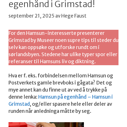
egenhånd i Grimstad!
september 21, 2025
av
Hege Faust
For den Hamsun-interesserte presenterer
Grimstad by Museer noen supre tips til steder du
selv kan oppsøke og utforske rundt om i
sørlandsbyen. Stedene har ulike typer spor eller
referanser til Hamsuns liv og diktning.
Hva er f. eks. forbindelsen mellom Hamsun og
Postverkets gamle brevboks i gågata? Det og
mye annet kan du finne ut av ved å trykke på
denne lenka:
Hamsun på egenhånd – Hamsun i
Grimstad
, og/eller spasere hele eller deler av
runden når anledninga måtte by seg.