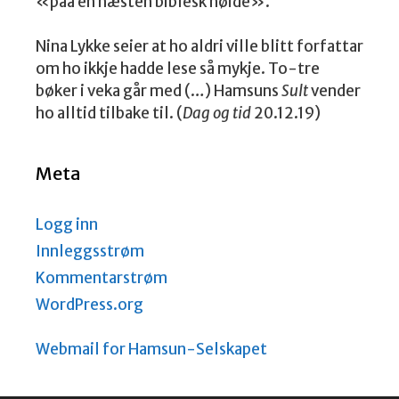
«paa en næsten biblesk høide».
Nina Lykke seier at ho aldri ville blitt forfattar
om ho ikkje hadde lese så mykje. To-tre
bøker i veka går med (…) Hamsuns
Sult
vender
ho alltid tilbake til. (
Dag og tid
20.12.19)
Meta
Logg inn
Innleggsstrøm
Kommentarstrøm
WordPress.org
Webmail for Hamsun-Selskapet