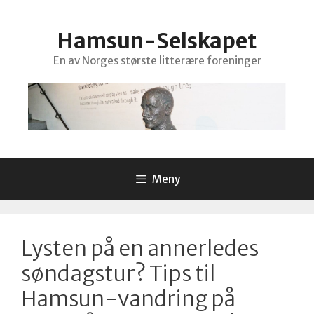
Hopp
til
Hamsun-Selskapet
innhold
En av Norges største litterære foreninger
Meny
Lysten på en annerledes
søndagstur? Tips til
Hamsun-vandring på