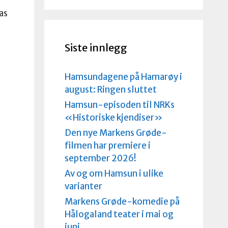
as
Siste innlegg
Hamsundagene på Hamarøy i
august: Ringen sluttet
Hamsun-episoden til NRKs
«Historiske kjendiser»
Den nye Markens Grøde-
filmen har premiere i
g
september 2026!
Av og om Hamsun i ulike
varianter
Markens Grøde-komedie på
Hålogaland teater i mai og
juni