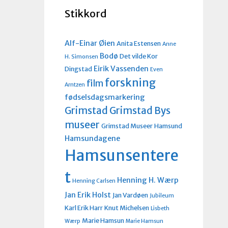
Stikkord
Alf-Einar Øien
Anita Estensen
Anne
Bodø
Det vilde Kor
H. Simonsen
Eirik Vassenden
Dingstad
Even
forskning
film
Arntzen
fødselsdagsmarkering
Grimstad
Grimstad Bys
museer
Grimstad Museer
Hamsund
Hamsundagene
Hamsunsentere
t
Henning H. Wærp
Henning Carlsen
Jan Erik Holst
Jan Vardøen
Jubileum
Karl Erik Harr
Knut Michelsen
Lisbeth
Marie Hamsun
Wærp
Marie Hamsun