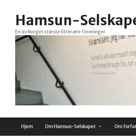
Hopp
til
Hamsun-Selskap
innhold
En av Norges største litterære foreninger
Hjem
Om Hamsun-Selskapet
Om forfa