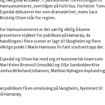
og fikk gode kritikker. 1. juni kommer forestillingen til
Hamsunsenteret, som håper på fullt hus. Forfatter Tom
Espedal debuterer her som dramaskriver, mens Sara
Bruteig Olsen står for regien.
For Hamsunsenteret er det særlig viktig å kunne
presentere stykket for publikum på Hamarøy, da
handlingen i flere scener er lagt til Skogheim og flere
viktige punkt i Marie Hamsuns liv fant sted nettopp der.
Espedal og Olsen har med seg et kunstnerisk team som
Mari Kvien Brunvoll (musikk) og Silje Sundodden Kise
Sunniva Birkeland Johansen, Mathias Nyhagen Asplund o
et kan publikum få en omvisning på Skogheim, hjemmet til
 på Hamarøy.