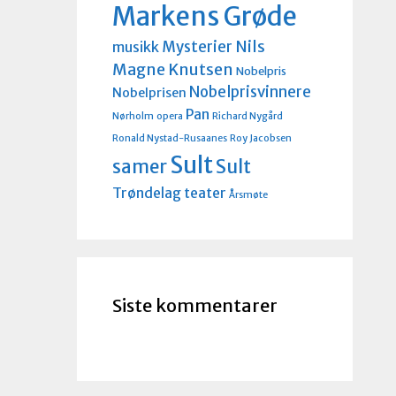
Markens Grøde
Nils
Mysterier
musikk
Magne Knutsen
Nobelpris
Nobelprisvinnere
Nobelprisen
Pan
Nørholm
opera
Richard Nygård
Ronald Nystad-Rusaanes
Roy Jacobsen
Sult
Sult
samer
Trøndelag teater
Årsmøte
Siste kommentarer