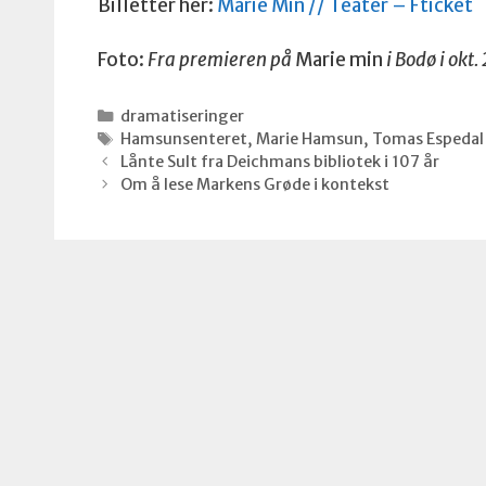
Billetter her:
Marie Min // Teater – Fticket
Foto:
Fra premieren på
Marie min
i Bodø i okt
Kategorier
dramatiseringer
Stikkord
Hamsunsenteret
,
Marie Hamsun
,
Tomas Espedal
Lånte Sult fra Deichmans bibliotek i 107 år
Om å lese Markens Grøde i kontekst