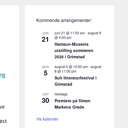
Kommende arrangementer:
juni 21 @ 11:00 am
-
august 9
JUN
21
@ 4:00 pm
Hamsun-Museets
utstilling sommeren
2026 i Grimstad
august 5 @ 10:00 am
-
august
AUG
5
8 @ 11:00 pm
Jeg
Sult litteraturfestival i
Grimstad
Heldags
OKT
30
Premiere på filmen
eve
Markens Grøde
Vis kalender
øst