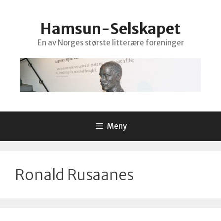
Hopp
til
Hamsun-Selskapet
innhold
En av Norges største litterære foreninger
Meny
Ronald Rusaanes