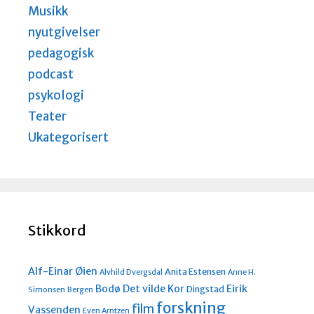
Musikk
nyutgivelser
pedagogisk
podcast
psykologi
Teater
Ukategorisert
Stikkord
Alf-Einar Øien
Anita Estensen
Alvhild Dvergsdal
Anne H.
Bodø
Det vilde Kor
Eirik
Dingstad
Simonsen
Bergen
forskning
film
Vassenden
Even Arntzen