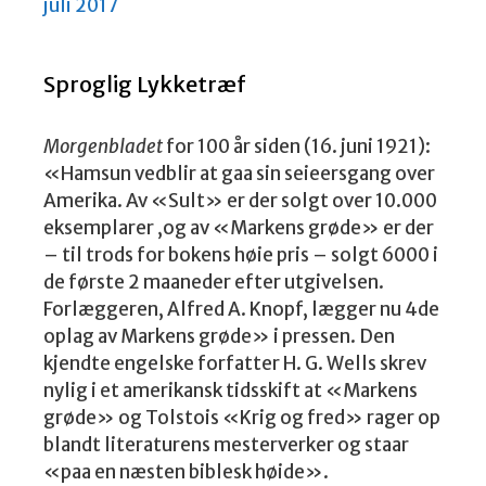
juli 2017
Sproglig Lykketræf
Morgenbladet
for 100 år siden (16. juni 1921):
«Hamsun vedblir at gaa sin seieersgang over
Amerika. Av «Sult» er der solgt over 10.000
eksemplarer ,og av «Markens grøde» er der
– til trods for bokens høie pris – solgt 6000 i
de første 2 maaneder efter utgivelsen.
Forlæggeren, Alfred A. Knopf, lægger nu 4de
oplag av Markens grøde» i pressen. Den
kjendte engelske forfatter H. G. Wells skrev
nylig i et amerikansk tidsskift at «Markens
grøde» og Tolstois «Krig og fred» rager op
blandt literaturens mesterverker og staar
«paa en næsten biblesk høide».