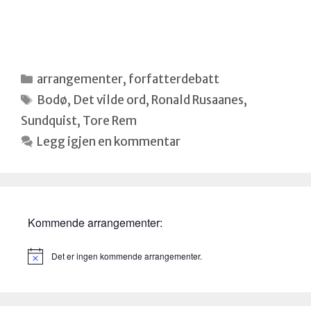
Kategorier
arrangementer
,
forfatterdebatt
Stikkord
Bodø
,
Det vilde ord
,
Ronald Rusaanes
,
Sundquist
,
Tore Rem
Legg igjen en kommentar
Kommende arrangementer:
Det er ingen kommende arrangementer.
M
e
r
k
n