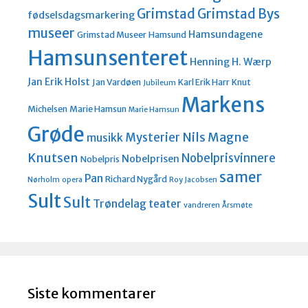
Grimstad
Grimstad Bys
fødselsdagsmarkering
museer
Hamsundagene
Grimstad Museer
Hamsund
Hamsunsenteret
Henning H. Wærp
Jan Erik Holst
Jan Vardøen
Karl Erik Harr
Knut
Jubileum
Markens
Michelsen
Marie Hamsun
Marie Hamsun
Grøde
Nils Magne
Mysterier
musikk
Knutsen
Nobelprisvinnere
Nobelprisen
Nobelpris
samer
Pan
Richard Nygård
Nørholm
opera
Roy Jacobsen
Sult
Sult
Trøndelag teater
vandreren
Årsmøte
Siste kommentarer