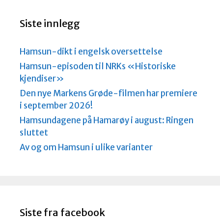
a
d
Siste innlegg
Hamsun-dikt i engelsk oversettelse
Hamsun-episoden til NRKs «Historiske
kjendiser»
Den nye Markens Grøde-filmen har premiere
i september 2026!
Hamsundagene på Hamarøy i august: Ringen
sluttet
Av og om Hamsun i ulike varianter
Siste fra facebook