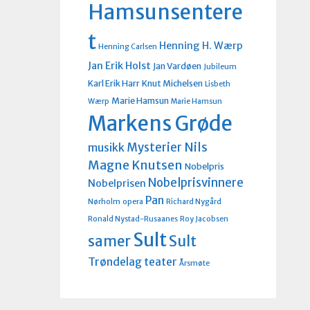
Hamsunsentere
t
Henning H. Wærp
Henning Carlsen
Jan Erik Holst
Jan Vardøen
Jubileum
Karl Erik Harr
Knut Michelsen
Lisbeth
Marie Hamsun
Wærp
Marie Hamsun
Markens Grøde
Nils
Mysterier
musikk
Magne Knutsen
Nobelpris
Nobelprisvinnere
Nobelprisen
Pan
Nørholm
opera
Richard Nygård
Ronald Nystad-Rusaanes
Roy Jacobsen
Sult
Sult
samer
Trøndelag teater
Årsmøte