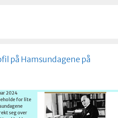
ofil på Hamsundagene på
uar 2024
eholde for lite
msundagene
trekt seg over