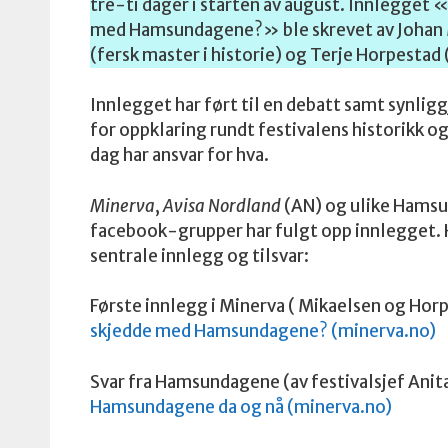
tre-ti dager i starten av august. Innlegget 
med Hamsundagene?» ble skrevet av Johan 
(fersk master i historie) og Terje Horpestad 
Innlegget har ført til en debatt samt synlig
for oppklaring rundt festivalens historikk o
dag har ansvar for hva.
Minerva
,
Avisa Nordland
(AN) og ulike Hamsu
facebook-grupper har fulgt opp innlegget. H
sentrale innlegg og tilsvar:
Første innlegg i Minerva ( Mikaelsen og Horp
skjedde med Hamsundagene? (minerva.no)
Svar fra Hamsundagene (av festivalsjef Anit
Hamsundagene da og nå (minerva.no)