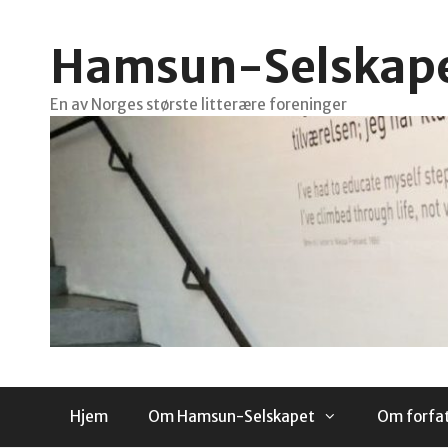
Hopp
til
Hamsun-Selskap
innhold
En av Norges største litterære foreninger
Hjem
Om Hamsun-Selskapet
Om forfa