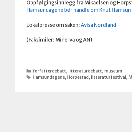
Oppfølgingsinnlegg fra Mikaelsen og Horps
Hamsundagene bør handle om Knut Hamsun 
Lokalpresse om saken:
Avisa Nordland
(Faksimiler: Minerva og AN)
Kategorier
forfatterdebatt
,
litteraturdebatt
,
museum
Stikkord
Hamsundagene
,
Horpestad
,
litteraturfestival
,
M