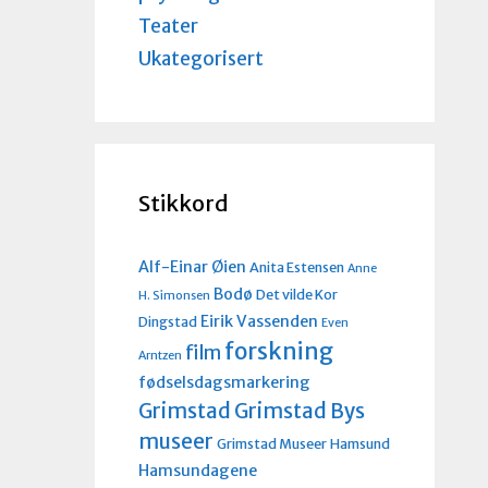
Teater
Ukategorisert
Stikkord
Alf-Einar Øien
Anita Estensen
Anne
Bodø
Det vilde Kor
H. Simonsen
Eirik Vassenden
Dingstad
Even
forskning
film
Arntzen
fødselsdagsmarkering
Grimstad
Grimstad Bys
museer
Grimstad Museer
Hamsund
Hamsundagene