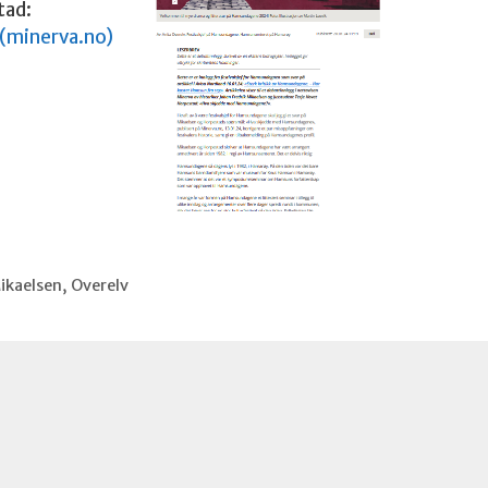
tad:
(minerva.no)
ikaelsen
,
Overelv