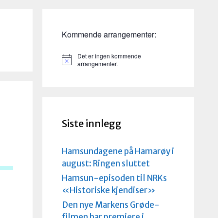
Kommende arrangementer:
Det er ingen kommende
M
arrangementer.
e
r
k
n
a
d
Siste innlegg
Hamsundagene på Hamarøy i
august: Ringen sluttet
Hamsun-episoden til NRKs
«Historiske kjendiser»
Den nye Markens Grøde-
filmen har premiere i