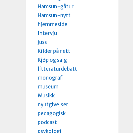
Hamsun-gåtur
Hamsun-nytt
hjemmeside
Intervju
juss
Kilder på nett
Kjøp og salg
litteraturdebatt
monografi
museum
Musikk
nyutgivelser
pedagogisk
podcast
psykologi