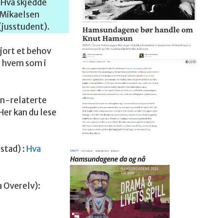
«Hva skjedde
Mikaelsen
(jusstudent).
gjort et behov
g hvem som i
n-relaterte
er kan du lese
stad) :
Hva
a Overelv):