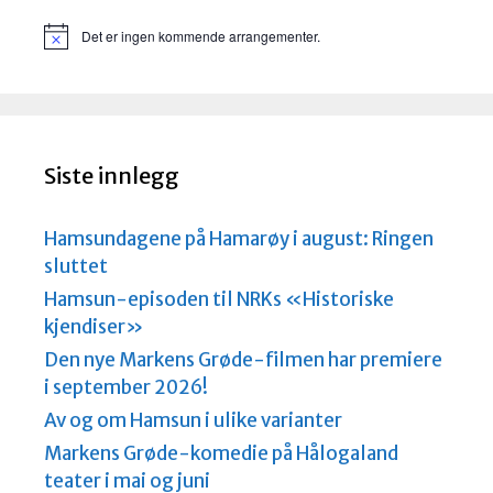
Det er ingen kommende arrangementer.
M
e
r
k
n
a
d
Siste innlegg
Hamsundagene på Hamarøy i august: Ringen
sluttet
Hamsun-episoden til NRKs «Historiske
kjendiser»
Den nye Markens Grøde-filmen har premiere
i september 2026!
Av og om Hamsun i ulike varianter
Markens Grøde-komedie på Hålogaland
teater i mai og juni