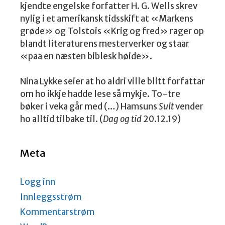
kjendte engelske forfatter H. G. Wells skrev
nylig i et amerikansk tidsskift at «Markens
grøde» og Tolstois «Krig og fred» rager op
blandt literaturens mesterverker og staar
«paa en næsten biblesk høide».
Nina Lykke seier at ho aldri ville blitt forfattar
om ho ikkje hadde lese så mykje. To-tre
bøker i veka går med (…) Hamsuns
Sult
vender
ho alltid tilbake til. (
Dag og tid
20.12.19)
Meta
Logg inn
Innleggsstrøm
Kommentarstrøm