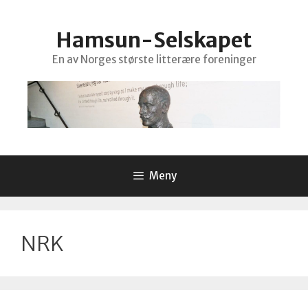
Hopp
til
Hamsun-Selskapet
innhold
En av Norges største litterære foreninger
Meny
NRK