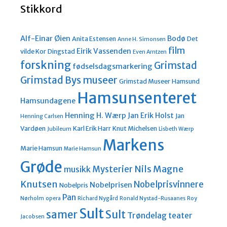
Stikkord
Alf-Einar Øien
Bodø
Anita Estensen
Det
Anne H. Simonsen
film
Eirik Vassenden
vilde Kor
Dingstad
Even Arntzen
forskning
Grimstad
fødselsdagsmarkering
Grimstad Bys museer
Grimstad Museer
Hamsund
Hamsunsenteret
Hamsundagene
Henning H. Wærp
Jan Erik Holst
Jan
Henning Carlsen
Vardøen
Karl Erik Harr
Knut Michelsen
Jubileum
Lisbeth Wærp
Markens
Marie Hamsun
Marie Hamsun
Grøde
Nils Magne
Mysterier
musikk
Knutsen
Nobelprisvinnere
Nobelprisen
Nobelpris
Pan
Nørholm
opera
Richard Nygård
Ronald Nystad-Rusaanes
Roy
Sult
Sult
samer
Trøndelag teater
Jacobsen