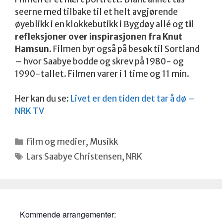
seerne med tilbake til et helt avgjørende
øyeblikk i en klokkebutikk i Bygdøy allé og
til
refleksjoner over inspirasjonen fra Knut
Hamsun
. Filmen byr også på besøk til Sortland
– hvor Saabye bodde og skrev på 1980- og
1990-tallet. Filmen varer i 1 time og 11 min.
Her kan du se:
Livet er den tiden det tar å dø –
NRK TV
Kategorier
film og medier
,
Musikk
Stikkord
Lars Saabye Christensen
,
NRK
Kommende arrangementer: