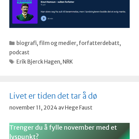
Kategorier
biografi
,
film og medier
,
forfatterdebatt
,
podcast
Stikkord
Erik Bjerck Hagen
,
NRK
Livet er tiden det tar å dø
november 11, 2024
av
Hege Faust
Trenger du å fylle november med et
lyspunkt?