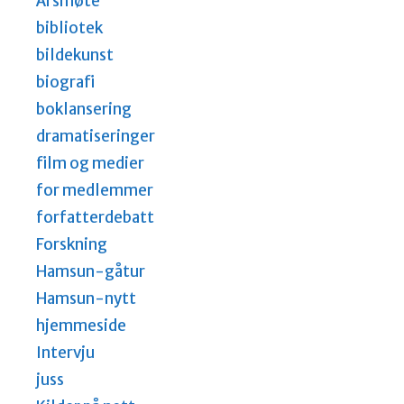
Årsmøte
bibliotek
bildekunst
biografi
boklansering
dramatiseringer
film og medier
for medlemmer
forfatterdebatt
Forskning
Hamsun-gåtur
Hamsun-nytt
hjemmeside
Intervju
juss