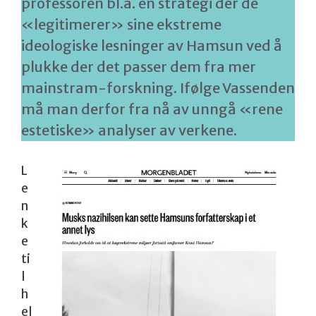
professoren bl.a. en strategi der de
«legitimerer» sine ekstreme
ideologiske lesninger av Hamsun ved å
plukke der det passer dem fra mer
mainstram-forskning. Ifølge Vassenden
må man derfor fra nå av unngå «rene
estetiske» analyser av verkene.
L
e
n
k
e
ti
l
h
el