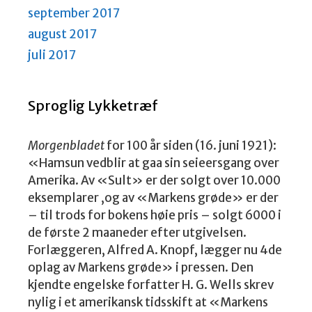
september 2017
august 2017
juli 2017
Sproglig Lykketræf
Morgenbladet
for 100 år siden (16. juni 1921):
«Hamsun vedblir at gaa sin seieersgang over
Amerika. Av «Sult» er der solgt over 10.000
eksemplarer ,og av «Markens grøde» er der
– til trods for bokens høie pris – solgt 6000 i
de første 2 maaneder efter utgivelsen.
Forlæggeren, Alfred A. Knopf, lægger nu 4de
oplag av Markens grøde» i pressen. Den
kjendte engelske forfatter H. G. Wells skrev
nylig i et amerikansk tidsskift at «Markens