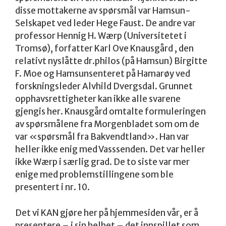
disse mottakerne av spørsmål var Hamsun-
Selskapet ved leder Hege Faust. De andre var
professor Hennig H. Wærp (Universitetet i
Tromsø), forfatter Karl Ove Knausgård , den
relativt nyslåtte dr.philos (på Hamsun) Birgitte
F. Moe og Hamsunsenteret på Hamarøy ved
forskningsleder Alvhild Dvergsdal. Grunnet
opphavsrettigheter kan ikke alle svarene
gjengis her. Knausgård omtalte formuleringen
av spørsmålene fra Morgenbladet som om de
var «spørsmål fra Bakvendtland». Han var
heller ikke enig med Vasssenden. Det var heller
ikke Wærp i særlig grad. De to siste var mer
enige med problemstillingene som ble
presentert i nr. 10.
Det vi KAN gjøre her på hjemmesiden vår, er å
presentere – i sin helhet – det innspillet som