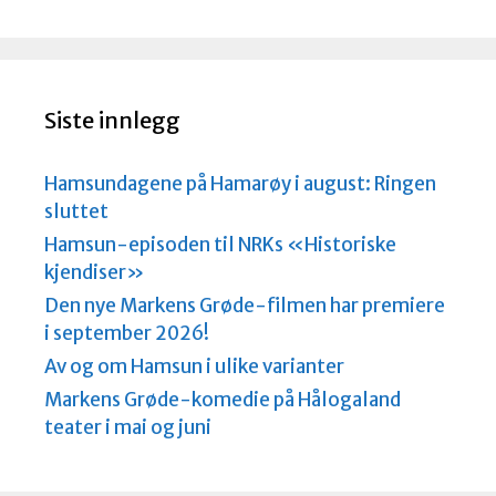
e
r
k
n
a
d
Siste innlegg
Hamsundagene på Hamarøy i august: Ringen
sluttet
Hamsun-episoden til NRKs «Historiske
kjendiser»
Den nye Markens Grøde-filmen har premiere
i september 2026!
Av og om Hamsun i ulike varianter
Markens Grøde-komedie på Hålogaland
teater i mai og juni