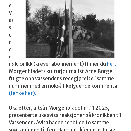
e
V
as
s
e
n
d
e
ns kronikk (krever abonnement) finner du
her.
Morgenbladets kulturjournalist Arne Borge
fulgte opp Vassendens redegjørelse i samme
nummer med en nokså likelydende kommentar
(lenke her).
Uka etter, altså i Morgenbladet nr.11 2025,
presenterte ukeavisa reaksjoner på kronikken til
Vassenden. Avisa hadde sendt de to samme
spørsmålene til fem Hamsun-kjennere. En av