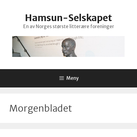
Hopp
til
Hamsun-Selskapet
innhold
En av Norges største litterære foreninger
Meny
Morgenbladet