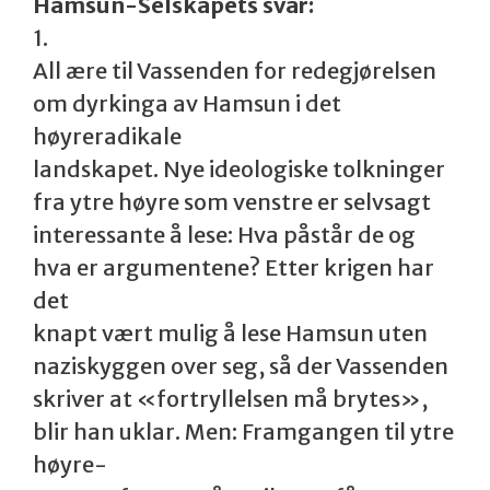
Hamsun-Selskapets svar:
1.
All ære til Vassenden for redegjørelsen
om dyrkinga av Hamsun i det
høyreradikale
landskapet. Nye ideologiske tolkninger
fra ytre høyre som venstre er selvsagt
interessante å lese: Hva påstår de og
hva er argumentene? Etter krigen har
det
knapt vært mulig å lese Hamsun uten
naziskyggen over seg, så der Vassenden
skriver at «fortryllelsen må brytes»,
blir han uklar. Men: Framgangen til ytre
høyre-