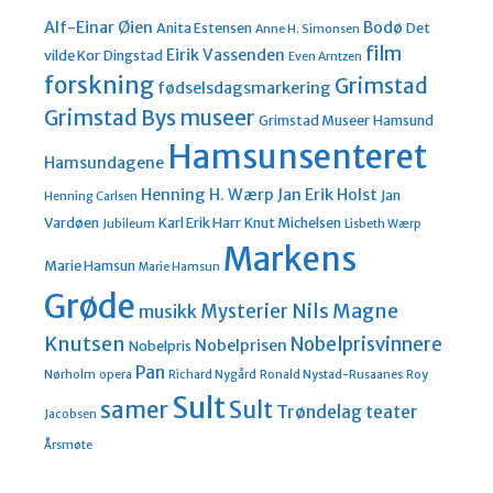
Alf-Einar Øien
Bodø
Anita Estensen
Det
Anne H. Simonsen
film
Eirik Vassenden
vilde Kor
Dingstad
Even Arntzen
forskning
Grimstad
fødselsdagsmarkering
Grimstad Bys museer
Grimstad Museer
Hamsund
Hamsunsenteret
Hamsundagene
Henning H. Wærp
Jan Erik Holst
Jan
Henning Carlsen
Vardøen
Karl Erik Harr
Knut Michelsen
Jubileum
Lisbeth Wærp
Markens
Marie Hamsun
Marie Hamsun
Grøde
Nils Magne
Mysterier
musikk
Knutsen
Nobelprisvinnere
Nobelprisen
Nobelpris
Pan
Nørholm
opera
Richard Nygård
Ronald Nystad-Rusaanes
Roy
Sult
Sult
samer
Trøndelag teater
Jacobsen
Årsmøte