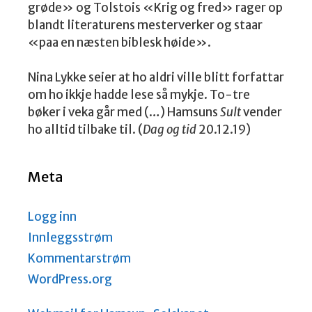
grøde» og Tolstois «Krig og fred» rager op
blandt literaturens mesterverker og staar
«paa en næsten biblesk høide».
Nina Lykke seier at ho aldri ville blitt forfattar
om ho ikkje hadde lese så mykje. To-tre
bøker i veka går med (…) Hamsuns
Sult
vender
ho alltid tilbake til. (
Dag og tid
20.12.19)
Meta
Logg inn
Innleggsstrøm
Kommentarstrøm
WordPress.org