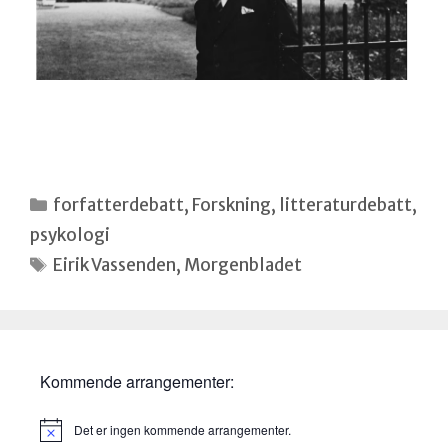
Kategorier
forfatterdebatt
,
Forskning
,
litteraturdebatt
,
psykologi
Stikkord
Eirik Vassenden
,
Morgenbladet
Kommende arrangementer:
Det er ingen kommende arrangementer.
M