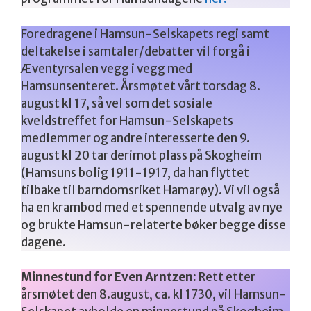
Foredragene i Hamsun-Selskapets regi samt
deltakelse i samtaler/debatter vil forgå i
Æventyrsalen vegg i vegg med
Hamsunsenteret. Årsmøtet vårt torsdag 8.
august kl 17, så vel som det sosiale
kveldstreffet for Hamsun-Selskapets
medlemmer og andre interesserte den 9.
august kl 20 tar derimot plass på Skogheim
(Hamsuns bolig 1911-1917, da han flyttet
tilbake til barndomsriket Hamarøy). Vi vil også
ha en krambod med et spennende utvalg av nye
og brukte Hamsun-relaterte bøker begge disse
dagene.
Minnestund for Even Arntzen:
Rett etter
årsmøtet den 8.august, ca. kl 1730, vil Hamsun-