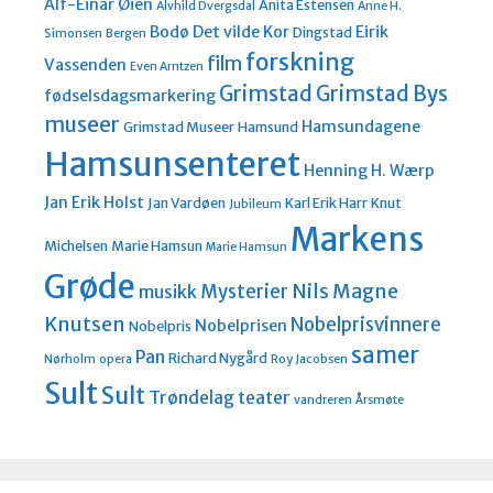
Alf-Einar Øien
Anita Estensen
Alvhild Dvergsdal
Anne H.
Bodø
Det vilde Kor
Eirik
Dingstad
Simonsen
Bergen
forskning
film
Vassenden
Even Arntzen
Grimstad
Grimstad Bys
fødselsdagsmarkering
museer
Hamsundagene
Grimstad Museer
Hamsund
Hamsunsenteret
Henning H. Wærp
Jan Erik Holst
Jan Vardøen
Karl Erik Harr
Knut
Jubileum
Markens
Michelsen
Marie Hamsun
Marie Hamsun
Grøde
Nils Magne
Mysterier
musikk
Knutsen
Nobelprisvinnere
Nobelprisen
Nobelpris
samer
Pan
Richard Nygård
Nørholm
opera
Roy Jacobsen
Sult
Sult
Trøndelag teater
vandreren
Årsmøte