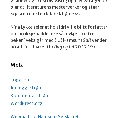
grøde» og Tolstois «Krig og fred» rager op
blandt literaturens mesterverker og staar
«paa en næsten biblesk høide».
Nina Lykke seier at ho aldri ville blitt forfattar
om ho ikkje hadde lese så mykje. To-tre
bøker i veka går med (…) Hamsuns
Sult
vender
ho alltid tilbake til. (
Dag og tid
20.12.19)
Meta
Logg inn
Innleggsstrøm
Kommentarstrøm
WordPress.org
Webmail for Hamsun-Selskapet