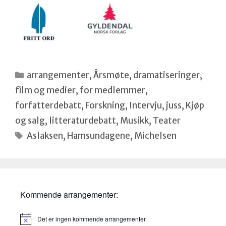
Kategorier
arrangementer
,
Årsmøte
,
dramatiseringer
,
film og medier
,
for medlemmer
,
forfatterdebatt
,
Forskning
,
Intervju
,
juss
,
Kjøp
og salg
,
litteraturdebatt
,
Musikk
,
Teater
Stikkord
Aslaksen
,
Hamsundagene
,
Michelsen
Kommende arrangementer:
Det er ingen kommende arrangementer.
M