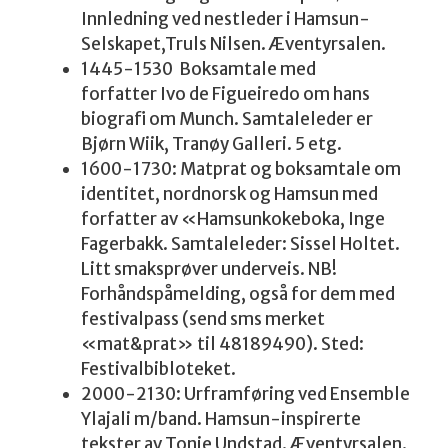
Innledning ved nestleder i Hamsun-
Selskapet,Truls Nilsen. Æventyrsalen.
1445-1530 Boksamtale med
forfatter Ivo de Figueiredo om hans
biografi om Munch. Samtaleleder er
Bjørn Wiik, Tranøy Galleri. 5 etg.
1600-1730: Matprat og boksamtale om
identitet, nordnorsk og Hamsun med
forfatter av «Hamsunkokeboka, Inge
Fagerbakk. Samtaleleder: Sissel Holtet.
Litt smaksprøver underveis. NB!
Forhåndspåmelding, også for dem med
festivalpass (send sms merket
«mat&prat» til 48189490). Sted:
Festivalbibloteket.
2000-2130: Urframføring ved Ensemble
Ylajali m/band. Hamsun-inspirerte
tekster av Tonje Undstad. Æventyrsalen.