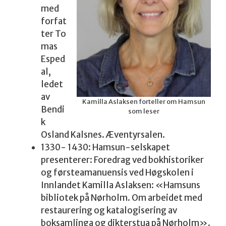
med
forfat
ter To
mas
Esped
al,
ledet
av
Kamilla Aslaksen forteller om Hamsun
Bendi
som leser
k
Osland Kalsnes. Æventyrsalen.
1330- 1430: Hamsun-selskapet
presenterer: Foredrag ved bokhistoriker
og førsteamanuensis ved Høgskolen i
Innlandet Kamilla Aslaksen: «Hamsuns
bibliotek på Nørholm. Om arbeidet med
restaurering og katalogisering av
boksamlinga og dikterstua på Nørholm».