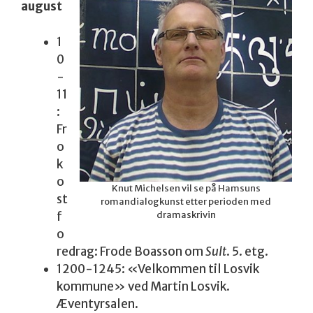
august
1
0
-
11
:
Fr
o
k
o
Knut Michelsen vil se på Hamsuns
st
romandialogkunst etter perioden med
f
dramaskrivin
o
redrag: Frode Boasson om
Sult
. 5. etg.
1200-1245: «Velkommen til Losvik
kommune» ved Martin Losvik.
Æventyrsalen.