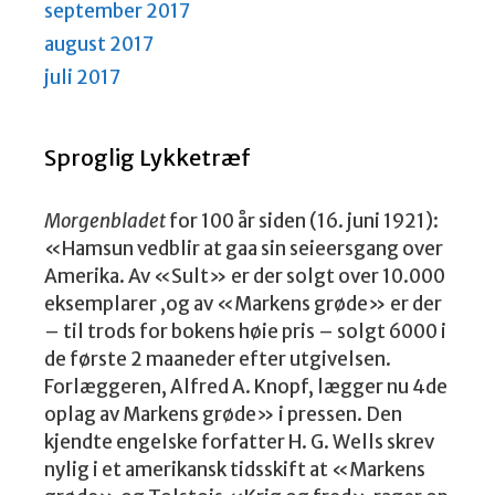
september 2017
august 2017
juli 2017
Sproglig Lykketræf
Morgenbladet
for 100 år siden (16. juni 1921):
«Hamsun vedblir at gaa sin seieersgang over
Amerika. Av «Sult» er der solgt over 10.000
eksemplarer ,og av «Markens grøde» er der
– til trods for bokens høie pris – solgt 6000 i
de første 2 maaneder efter utgivelsen.
Forlæggeren, Alfred A. Knopf, lægger nu 4de
oplag av Markens grøde» i pressen. Den
kjendte engelske forfatter H. G. Wells skrev
nylig i et amerikansk tidsskift at «Markens