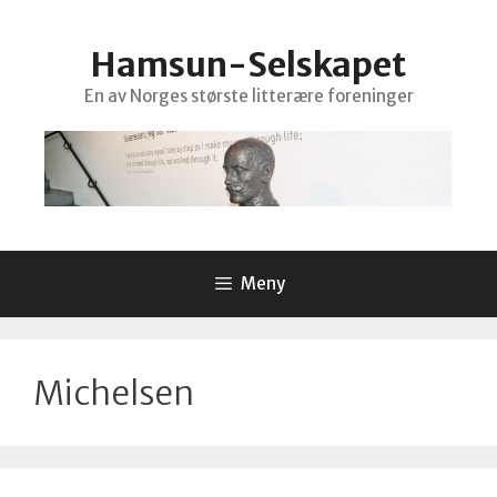
Hopp
til
Hamsun-Selskapet
innhold
En av Norges største litterære foreninger
Meny
Michelsen