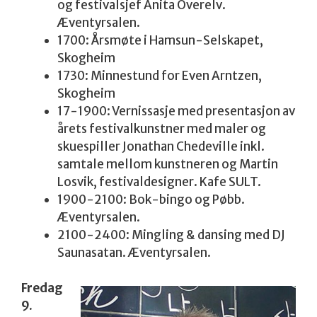
og festivalsjef Anita Overelv.
Æventyrsalen.
1700: Årsmøte i Hamsun-Selskapet,
Skogheim
1730: Minnestund for Even Arntzen,
Skogheim
17-1900: Vernissasje med presentasjon av
årets festivalkunstner med maler og
skuespiller Jonathan Chedeville inkl.
samtale mellom kunstneren og Martin
Losvik, festivaldesigner. Kafe SULT.
1900-2100: Bok-bingo og Pøbb.
Æventyrsalen.
2100-2400: Mingling & dansing med DJ
Saunasatan. Æventyrsalen.
Fredag
9.