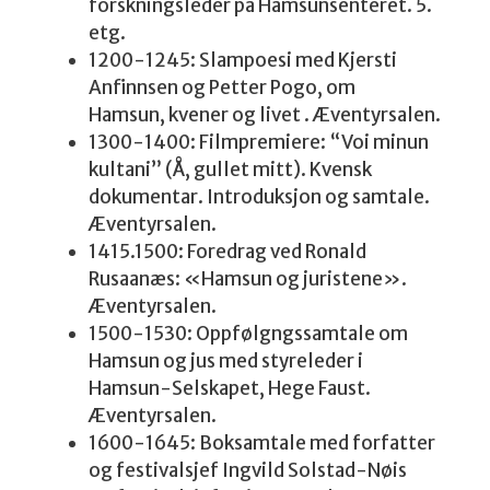
forskningsleder på Hamsunsenteret. 5.
etg.
1200-1245: Slampoesi med Kjersti
Anfinnsen og Petter Pogo, om
Hamsun, kvener og livet . Æventyrsalen.
1300-1400: Filmpremiere: “Voi minun
kultani” (Å, gullet mitt). Kvensk
dokumentar. Introduksjon og samtale.
Æventyrsalen.
1415.1500: Foredrag ved Ronald
Rusaanæs: «Hamsun og juristene».
Æventyrsalen.
1500-1530: Oppfølgngssamtale om
Hamsun og jus med styreleder i
Hamsun-Selskapet, Hege Faust.
Æventyrsalen.
1600-1645: Boksamtale med forfatter
og festivalsjef Ingvild Solstad-Nøis