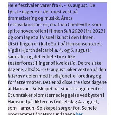
Hele festivalen varer fra 4.-10. august. De
første dagene er det mest vekt på
dramatisering og musikk. Årets
festivalkunstner er Jonathan Chedeville, som
spilte hovedrollen i filmen
Sult 2020
(fra 2023)
og som laget all visuell kunst i den filmen.
Utstillingen er i kafe Sult på Hamsunsenteret.
Vigdis Hjorth deltar bl.a. 4. og 5. august i
samtaler og det er hele fire ulike
teaterforestillinger på kveldstid. De tre siste
dagene, altså 8.-10-august, øker vekten på den
litterære
delen med tradisjonelle foredrag og
forfattermøter. Det er på disse tre siste dagene
at Hamsun-Selskapet har sine arrangementer.
Et unntak er blomsternedleggelse ved bysten i
Hamsund på dikterens fødselsdag 4. august,
som Hamsun-Selskapet sørger for. Se hele
programmet for Hamsundagene
her.