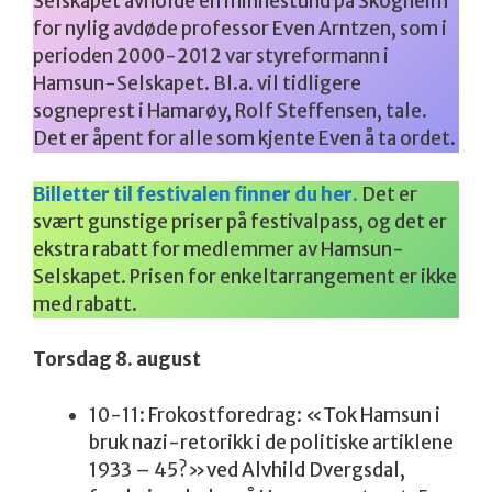
Selskapet avholde en minnestund på Skogheim
for nylig avdøde professor Even Arntzen, som i
perioden 2000-2012 var styreformann i
Hamsun-Selskapet. Bl.a. vil tidligere
sogneprest i Hamarøy, Rolf Steffensen, tale.
Det er åpent for alle som kjente Even å ta ordet.
Billetter til festivalen finner du her.
Det er
svært gunstige priser på festivalpass, og det er
ekstra rabatt for medlemmer av Hamsun-
Selskapet. Prisen for enkeltarrangement er ikke
med rabatt.
Torsdag 8. august
10-11: Frokostforedrag: «Tok Hamsun i
bruk nazi-retorikk i de politiske artiklene
1933 – 45?»ved Alvhild Dvergsdal,