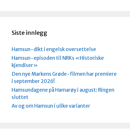
e
r
k
n
a
d
Siste innlegg
Hamsun-dikt i engelsk oversettelse
Hamsun-episoden til NRKs «Historiske
kjendiser»
Den nye Markens Grøde-filmen har premiere
i september 2026!
Hamsundagene på Hamarøy i august: Ringen
sluttet
Av og om Hamsun i ulike varianter