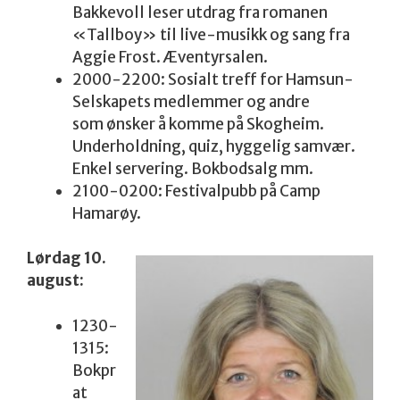
Bakkevoll leser utdrag fra romanen
«Tallboy» til live-musikk og sang fra
Aggie Frost. Æventyrsalen.
2000-2200: Sosialt treff for Hamsun-
Selskapets medlemmer og andre
som ønsker å komme på Skogheim.
Underholdning, quiz, hyggelig samvær.
Enkel servering. Bokbodsalg mm.
2100-0200: Festivalpubb på Camp
Hamarøy.
Lørdag 10.
august:
1230-
1315:
Bokpr
at