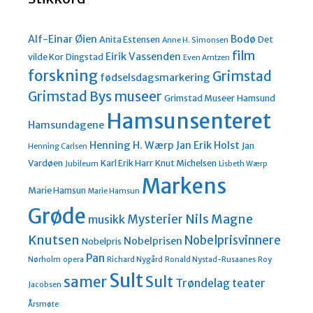
Alf-Einar Øien
Bodø
Anita Estensen
Det
Anne H. Simonsen
film
Eirik Vassenden
vilde Kor
Dingstad
Even Arntzen
forskning
Grimstad
fødselsdagsmarkering
Grimstad Bys museer
Grimstad Museer
Hamsund
Hamsunsenteret
Hamsundagene
Henning H. Wærp
Jan Erik Holst
Jan
Henning Carlsen
Vardøen
Karl Erik Harr
Knut Michelsen
Jubileum
Lisbeth Wærp
Markens
Marie Hamsun
Marie Hamsun
Grøde
Nils Magne
Mysterier
musikk
Knutsen
Nobelprisvinnere
Nobelprisen
Nobelpris
Pan
Nørholm
opera
Richard Nygård
Ronald Nystad-Rusaanes
Roy
Sult
Sult
samer
Trøndelag teater
Jacobsen
Årsmøte