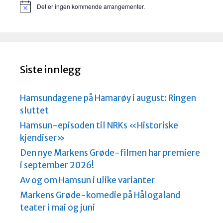
Det er ingen kommende arrangementer.
M
e
r
k
n
a
d
Siste innlegg
Hamsundagene på Hamarøy i august: Ringen
sluttet
Hamsun-episoden til NRKs «Historiske
kjendiser»
Den nye Markens Grøde-filmen har premiere
i september 2026!
Av og om Hamsun i ulike varianter
Markens Grøde-komedie på Hålogaland
teater i mai og juni