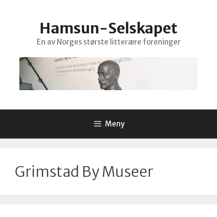
Hopp
til
Hamsun-Selskapet
innhold
En av Norges største litterære foreninger
Meny
Grimstad By Museer