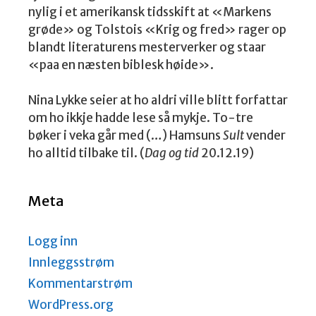
nylig i et amerikansk tidsskift at «Markens
grøde» og Tolstois «Krig og fred» rager op
blandt literaturens mesterverker og staar
«paa en næsten biblesk høide».
Nina Lykke seier at ho aldri ville blitt forfattar
om ho ikkje hadde lese så mykje. To-tre
bøker i veka går med (…) Hamsuns
Sult
vender
ho alltid tilbake til. (
Dag og tid
20.12.19)
Meta
Logg inn
Innleggsstrøm
Kommentarstrøm
WordPress.org