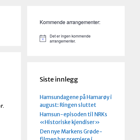
Kommende arrangementer:
Det er ingen kommende
M
arrangementer.
e
r
k
n
a
d
Siste innlegg
Hamsundagene på Hamarøy i
august: Ringen sluttet
or
.
Hamsun-episoden til NRKs
«Historiske kjendiser»
Den nye Markens Grøde-
filmen har premiere i