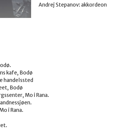
Andrej Stepanov: akkordeon
Bodø.
ons kafe, Bodø
le handelssted
seet, Bodø
gssenter, Mo i Rana.
Sandnessjøen.
Mo i Rana.
et.