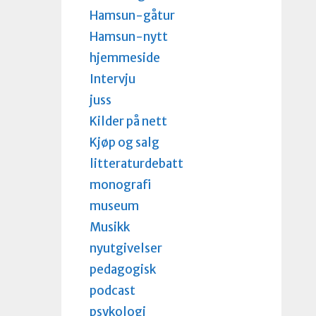
Hamsun-gåtur
Hamsun-nytt
hjemmeside
Intervju
juss
Kilder på nett
Kjøp og salg
litteraturdebatt
monografi
museum
Musikk
nyutgivelser
pedagogisk
podcast
psykologi