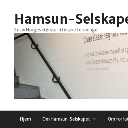
Hopp
til
Hamsun-Selskap
innhold
En av Norges største litterære foreninger
Hjem
Om Hamsun-Selskapet
Om forfa