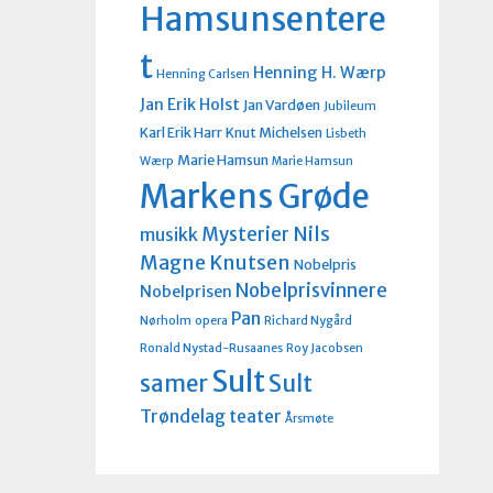
Hamsunsentere
t
Henning H. Wærp
Henning Carlsen
Jan Erik Holst
Jan Vardøen
Jubileum
Karl Erik Harr
Knut Michelsen
Lisbeth
Marie Hamsun
Wærp
Marie Hamsun
Markens Grøde
Nils
Mysterier
musikk
Magne Knutsen
Nobelpris
Nobelprisvinnere
Nobelprisen
Pan
Nørholm
opera
Richard Nygård
Ronald Nystad-Rusaanes
Roy Jacobsen
Sult
Sult
samer
Trøndelag teater
Årsmøte