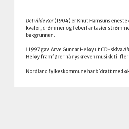
Det vilde Kor
(1904) er Knut Hamsuns eneste di
kvaler, drømmer og feberfantasier strømmer 
bakgrunnen.
I 1997 gav Arve Gunnar Heløy ut CD-skiva
Ab
Heløy framfører nå nyskreven musikk til flere
Nordland fylkeskommune har bidratt med øk