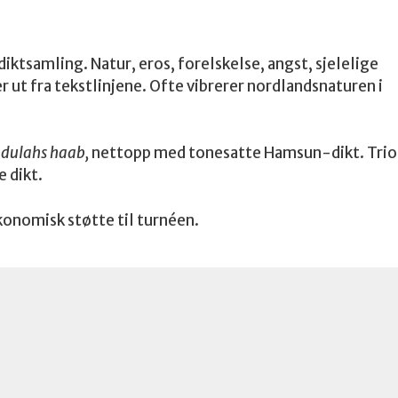
ktsamling. Natur, eros, forelskelse, angst, sjelelige
ut fra tekstlinjene. Ofte vibrerer nordlandsnaturen i
dulahs haab,
nettopp med tonesatte Hamsun-dikt. Trio
 dikt.
onomisk støtte til turnéen.