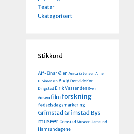
Teater
Ukategorisert
Stikkord
Alf-Einar Øien
Anita Estensen
Anne
Bodø
Det vilde Kor
H. Simonsen
Eirik Vassenden
Dingstad
Even
forskning
film
Arntzen
fødselsdagsmarkering
Grimstad
Grimstad Bys
museer
Grimstad Museer
Hamsund
Hamsundagene