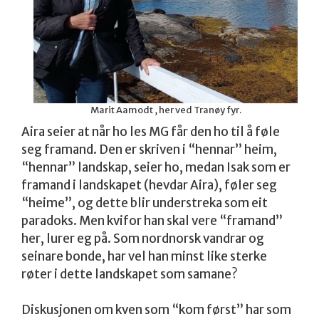
Marit Aamodt , her ved Tranøy fyr.
Aira seier at når ho les MG får den ho til å føle
seg framand. Den er skriven i “hennar” heim,
“hennar” landskap, seier ho, medan Isak som er
framand i landskapet (hevdar Aira), føler seg
“heime”, og dette blir understreka som eit
paradoks. Men kvifor han skal vere “framand”
her, lurer eg på. Som nordnorsk vandrar og
seinare bonde, har vel han minst like sterke
røter i dette landskapet som samane?
Diskusjonen om kven som “kom først” har som