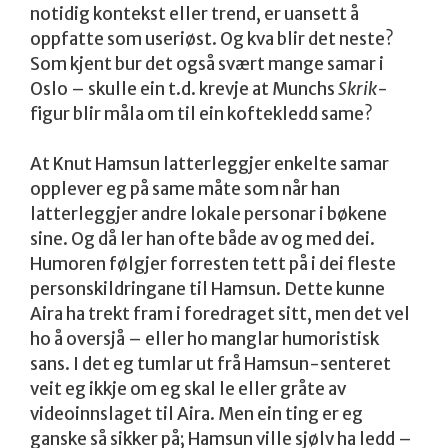
notidig kontekst eller trend, er uansett å
oppfatte som useriøst. Og kva blir det neste?
Som kjent bur det også svært mange samar i
Oslo – skulle ein t.d. krevje at Munchs
Skrik
-
figur blir måla om til ein koftekledd same?
At Knut Hamsun latterleggjer enkelte samar
opplever eg på same måte som når han
latterleggjer andre lokale personar i bøkene
sine. Og då ler han ofte både av og med dei.
Humoren følgjer forresten tett på i dei fleste
personskildringane til Hamsun. Dette kunne
Aira ha trekt fram i foredraget sitt, men det vel
ho å oversjå – eller ho manglar humoristisk
sans. I det eg tumlar ut frå Hamsun-senteret
veit eg ikkje om eg skal le eller gråte av
videoinnslaget til Aira. Men ein ting er eg
ganske så sikker på; Hamsun ville sjølv ha ledd –