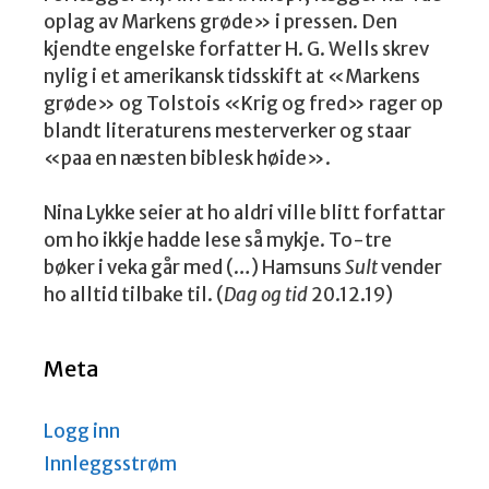
oplag av Markens grøde» i pressen. Den
kjendte engelske forfatter H. G. Wells skrev
nylig i et amerikansk tidsskift at «Markens
grøde» og Tolstois «Krig og fred» rager op
blandt literaturens mesterverker og staar
«paa en næsten biblesk høide».
Nina Lykke seier at ho aldri ville blitt forfattar
om ho ikkje hadde lese så mykje. To-tre
bøker i veka går med (…) Hamsuns
Sult
vender
ho alltid tilbake til. (
Dag og tid
20.12.19)
Meta
Logg inn
Innleggsstrøm