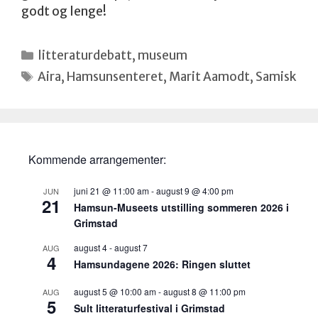
godt og lenge!
Kategorier
litteraturdebatt
,
museum
Stikkord
Aira
,
Hamsunsenteret
,
Marit Aamodt
,
Samisk
Kommende arrangementer:
juni 21 @ 11:00 am
-
august 9 @ 4:00 pm
JUN
21
Hamsun-Museets utstilling sommeren 2026 i
Grimstad
august 4
-
august 7
AUG
4
Hamsundagene 2026: Ringen sluttet
august 5 @ 10:00 am
-
august 8 @ 11:00 pm
AUG
5
Sult litteraturfestival i Grimstad