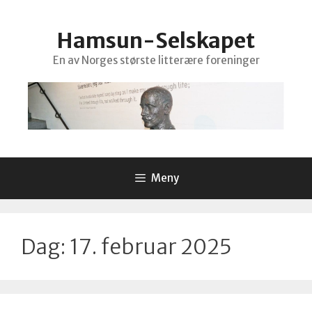
Hopp
til
Hamsun-Selskapet
innhold
En av Norges største litterære foreninger
Meny
Dag:
17. februar 2025