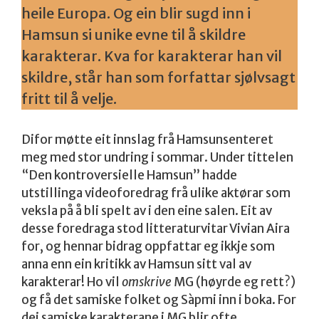
heile Europa. Og ein blir sugd inn i
Hamsun si unike evne til å skildre
karakterar. Kva for karakterar han vil
skildre, står han som forfattar sjølvsagt
fritt til å velje.
Difor møtte eit innslag frå Hamsunsenteret
meg med stor undring i sommar. Under tittelen
“Den kontroversielle Hamsun” hadde
utstillinga videoforedrag frå ulike aktørar som
veksla på å bli spelt av i den eine salen. Eit av
desse foredraga stod litteraturvitar Vivian Aira
for, og hennar bidrag oppfattar eg ikkje som
anna enn ein kritikk av Hamsun sitt val av
karakterar! Ho vil
omskrive
MG (høyrde eg rett?)
og få det samiske folket og Sàpmi inn i boka. For
dei samiske karakterane i MG blir ofte