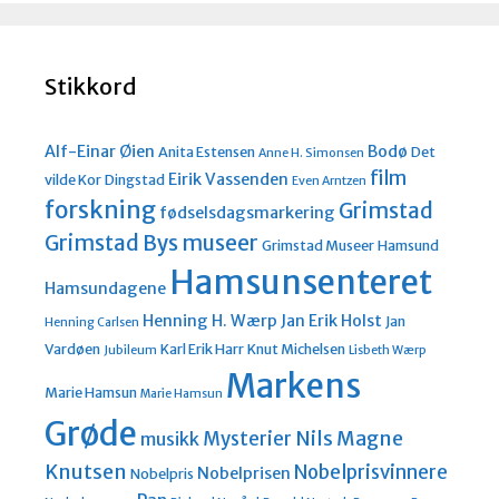
Stikkord
Alf-Einar Øien
Bodø
Anita Estensen
Det
Anne H. Simonsen
film
Eirik Vassenden
vilde Kor
Dingstad
Even Arntzen
forskning
Grimstad
fødselsdagsmarkering
Grimstad Bys museer
Grimstad Museer
Hamsund
Hamsunsenteret
Hamsundagene
Henning H. Wærp
Jan Erik Holst
Jan
Henning Carlsen
Vardøen
Karl Erik Harr
Knut Michelsen
Jubileum
Lisbeth Wærp
Markens
Marie Hamsun
Marie Hamsun
Grøde
Nils Magne
Mysterier
musikk
Knutsen
Nobelprisvinnere
Nobelprisen
Nobelpris