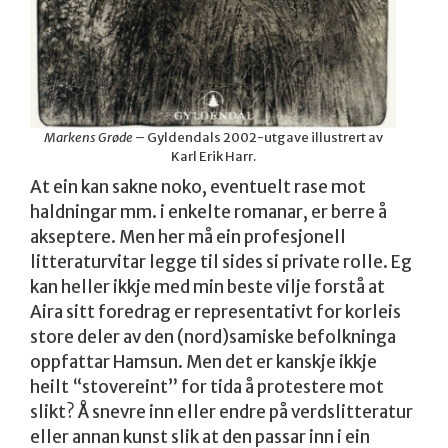
Markens Grøde
– Gyldendals 2002-utgave illustrert av
Karl Erik Harr.
At ein kan sakne noko, eventuelt rase mot
haldningar mm. i enkelte romanar, er berre å
akseptere. Men her må ein profesjonell
litteraturvitar legge til sides si private rolle. Eg
kan heller ikkje med min beste vilje forstå at
Aira sitt foredrag er representativt for korleis
store deler av den (nord)samiske befolkninga
oppfattar Hamsun. Men det er kanskje ikkje
heilt “stovereint” for tida å protestere mot
slikt? Å snevre inn eller endre på verdslitteratur
eller annan kunst slik at den passar inn i ein