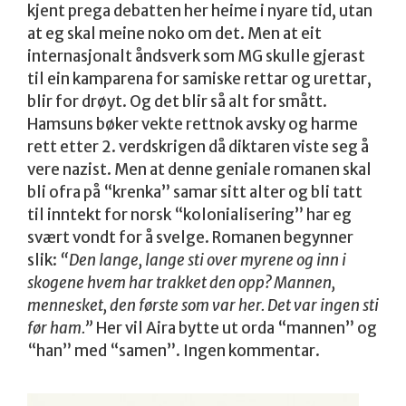
kjent prega debatten her heime i nyare tid, utan
at eg skal meine noko om det. Men at eit
internasjonalt åndsverk som MG skulle gjerast
til ein kamparena for samiske rettar og urettar,
blir for drøyt. Og det blir så alt for smått.
Hamsuns bøker vekte rettnok avsky og harme
rett etter 2. verdskrigen då diktaren viste seg å
vere nazist. Men at denne geniale romanen skal
bli ofra på “krenka” samar sitt alter og bli tatt
til inntekt for norsk “kolonialisering” har eg
svært vondt for å svelge. Romanen begynner
slik:
“Den lange, lange sti over myrene og inn i
skogene hvem har trakket den opp? Mannen,
mennesket, den første som var her. Det var ingen sti
før ham.”
Her vil Aira bytte ut orda “mannen” og
“han” med “samen”. Ingen kommentar.