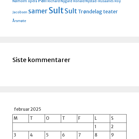
Pan
Nørholm
opera
Richard Nygård
Ronald Nystad-Rusaanes
Roy
Sult
Sult
samer
Trøndelag teater
Jacobsen
Årsmøte
Siste kommentarer
februar 2025
M
T
O
T
F
L
S
1
2
3
4
5
6
7
8
9