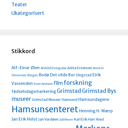
Teater
Ukategorisert
Stikkord
Alf-Einar Øien
Anita Estensen
Alvhild Dvergsdal
Anne H.
Bodø
Det vilde Kor
Eirik
Dingstad
Simonsen
Bergen
forskning
film
Vassenden
Even Arntzen
Grimstad
Grimstad Bys
fødselsdagsmarkering
museer
Hamsundagene
Grimstad Museer
Hamsund
Hamsunsenteret
Henning H. Wærp
Jan Erik Holst
Jan Vardøen
Karl Erik Harr
Knut
Jubileum