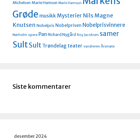
Markens
Michelsen
Marie Hamsun
Marie Hamsun
Grøde
Nils Magne
Mysterier
musikk
Knutsen
Nobelprisvinnere
Nobelprisen
Nobelpris
samer
Pan
Richard Nygård
Nørholm
opera
Roy Jacobsen
Sult
Sult
Trøndelag teater
vandreren
Årsmøte
Siste kommentarer
desember 2024