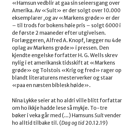
«Hamsun vedblir at gaa sin seieersgang over
Amerika. Av «Sult» er der solgt over 10.000
eksemplarer ,og av «Markens grøde» er der
– til trods for bokens høie pris – solgt 6000 i
de første 2 maaneder efter utgivelsen.
Forlæggeren, Alfred A. Knopf, lægger nu 4de
oplag av Markens grøde» i pressen. Den
kjendte engelske forfatter H. G. Wells skrev
nylig i et amerikansk tidsskift at «Markens
grøde» og Tolstois «Krig og fred» rager op
blandt literaturens mesterverker og staar
«paa en næsten biblesk høide».
Nina Lykke seier at ho aldri ville blitt forfattar
om ho ikkje hadde lese så mykje. To-tre
bøker i veka går med (…) Hamsuns
Sult
vender
ho alltid tilbake til. (
Dag og tid
20.12.19)