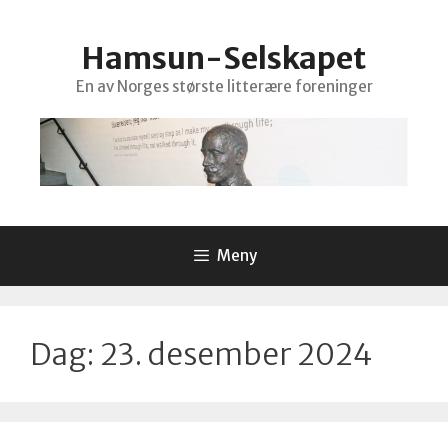
Hopp
til
Hamsun-Selskapet
innhold
En av Norges største litterære foreninger
Meny
Dag:
23. desember 2024