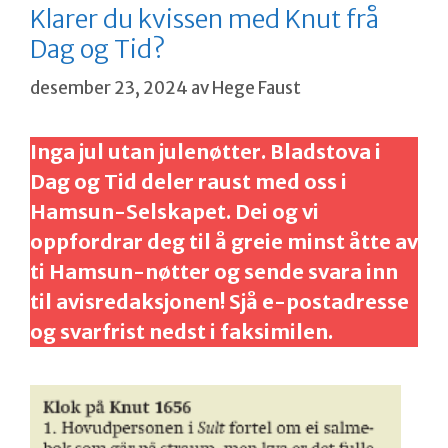
Klarer du kvissen med Knut frå
Dag og Tid?
desember 23, 2024
av
Hege Faust
Inga jul utan julenøtter. Bladstova i
Dag og Tid deler raust med oss i
Hamsun-Selskapet. Dei og vi
oppfordrar deg til å greie minst åtte av
ti Hamsun-nøtter og sende svara inn
til avisredaksjonen! Sjå e-postadresse
og svarfrist nedst i faksimilen.