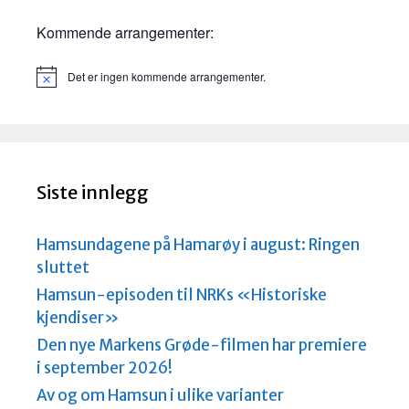
Kommende arrangementer:
Det er ingen kommende arrangementer.
M
e
r
k
n
a
d
Siste innlegg
Hamsundagene på Hamarøy i august: Ringen
sluttet
Hamsun-episoden til NRKs «Historiske
kjendiser»
Den nye Markens Grøde-filmen har premiere
i september 2026!
Av og om Hamsun i ulike varianter