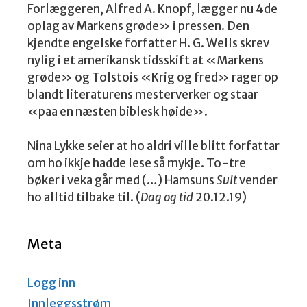
Forlæggeren, Alfred A. Knopf, lægger nu 4de
oplag av Markens grøde» i pressen. Den
kjendte engelske forfatter H. G. Wells skrev
nylig i et amerikansk tidsskift at «Markens
grøde» og Tolstois «Krig og fred» rager op
blandt literaturens mesterverker og staar
«paa en næsten biblesk høide».
Nina Lykke seier at ho aldri ville blitt forfattar
om ho ikkje hadde lese så mykje. To-tre
bøker i veka går med (…) Hamsuns
Sult
vender
ho alltid tilbake til. (
Dag og tid
20.12.19)
Meta
Logg inn
Innleggsstrøm