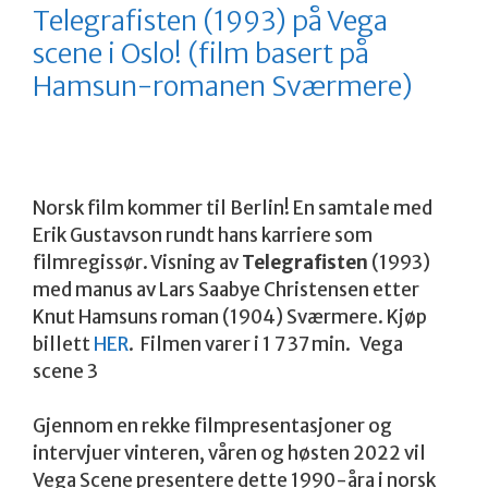
Telegrafisten (1993) på Vega
scene i Oslo! (film basert på
Hamsun-romanen Sværmere)
Norsk film kommer til Berlin! En samtale med
Erik Gustavson rundt hans karriere som
filmregissør. Visning av
Telegrafisten
(1993)
med manus av Lars Saabye Christensen etter
Knut Hamsuns roman (1904) Sværmere. Kjøp
billett
HER
. Filmen varer i 1 7 37 min. Vega
scene 3
Gjennom en rekke filmpresentasjoner og
intervjuer vinteren, våren og høsten 2022 vil
Vega Scene presentere dette 1990-åra i norsk