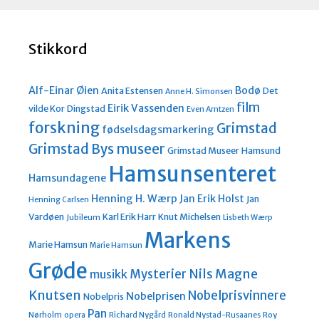
Stikkord
Alf-Einar Øien
Bodø
Anita Estensen
Det
Anne H. Simonsen
film
Eirik Vassenden
vilde Kor
Dingstad
Even Arntzen
forskning
Grimstad
fødselsdagsmarkering
Grimstad Bys museer
Grimstad Museer
Hamsund
Hamsunsenteret
Hamsundagene
Henning H. Wærp
Jan Erik Holst
Jan
Henning Carlsen
Vardøen
Karl Erik Harr
Knut Michelsen
Jubileum
Lisbeth Wærp
Markens
Marie Hamsun
Marie Hamsun
Grøde
Nils Magne
Mysterier
musikk
Knutsen
Nobelprisvinnere
Nobelprisen
Nobelpris
Pan
Nørholm
opera
Richard Nygård
Ronald Nystad-Rusaanes
Roy