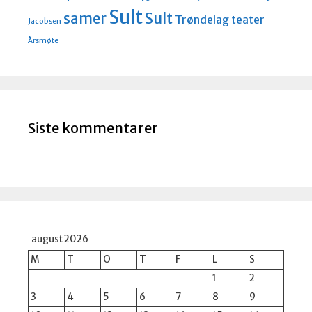
Sult
Sult
samer
Trøndelag teater
Jacobsen
Årsmøte
Siste kommentarer
august 2026
M
T
O
T
F
L
S
1
2
3
4
5
6
7
8
9