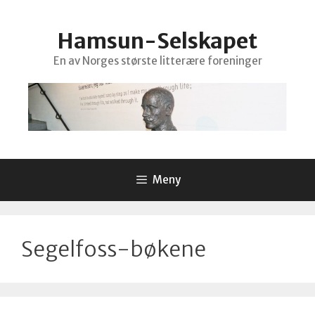
Hopp
til
Hamsun-Selskapet
innhold
En av Norges største litterære foreninger
Meny
Segelfoss-bøkene