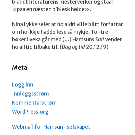
blandt literaturens mesterverker og staar
«paa en næsten biblesk høide».
Nina Lykke seier at ho aldri ville blitt forfattar
om ho ikkje hadde lese så mykje. To-tre
bøker i veka går med (…) Hamsuns
Sult
vender
ho alltid tilbake til. (
Dag og tid
20.12.19)
Meta
Logg inn
Innleggsstrøm
Kommentarstrøm
WordPress.org
Webmail for Hamsun-Selskapet