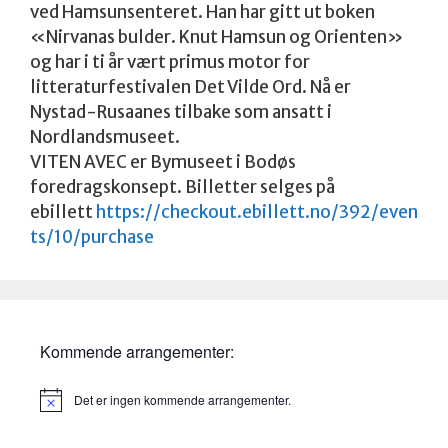
ved Hamsunsenteret. Han har gitt ut boken
«Nirvanas bulder. Knut Hamsun og Orienten»
og har i ti år vært primus motor for
litteraturfestivalen Det Vilde Ord. Nå er
Nystad-Rusaanes tilbake som ansatt i
Nordlandsmuseet.
VITEN AVEC er Bymuseet i Bodøs
foredragskonsept. Billetter selges på
ebillett
https://checkout.ebillett.no/392/even
ts/10/purchase
Kommende arrangementer:
Det er ingen kommende arrangementer.
M
e
r