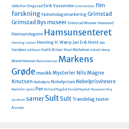
film
Eirik Vassenden
vilde Kor
Dingstad
Even Arntzen
forskning
Grimstad
fødselsdagsmarkering
Grimstad Bys museer
Grimstad Museer
Hamsund
Hamsunsenteret
Hamsundagene
Henning H. Wærp
Jan Erik Holst
Jan
Henning Carlsen
Vardøen
Karl Erik Harr
Knut Michelsen
Jubileum
Lisbeth Wærp
Markens
Marie Hamsun
Marie Hamsun
Grøde
Nils Magne
Mysterier
musikk
Knutsen
Nobelprisvinnere
Nobelprisen
Nobelpris
Pan
Nørholm
opera
Richard Nygård
Ronald Nystad-Rusaanes
Roy
Sult
Sult
samer
Trøndelag teater
Jacobsen
Årsmøte