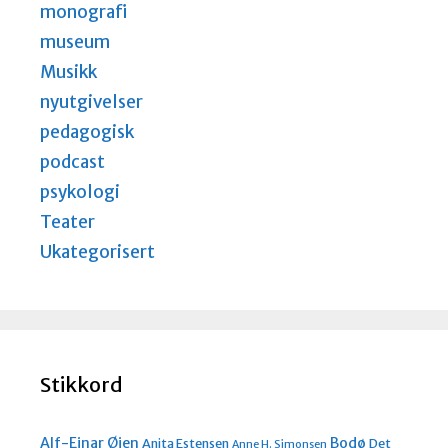
monografi
museum
Musikk
nyutgivelser
pedagogisk
podcast
psykologi
Teater
Ukategorisert
Stikkord
Alf-Einar Øien
Bodø
Anita Estensen
Det
Anne H. Simonsen