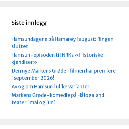
k
n
a
d
Siste innlegg
Hamsundagene på Hamarøy i august: Ringen
sluttet
Hamsun-episoden til NRKs «Historiske
kjendiser»
Den nye Markens Grøde-filmen har premiere
i september 2026!
Av og om Hamsun i ulike varianter
Markens Grøde-komedie på Hålogaland
teater i mai og juni