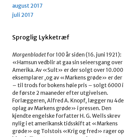
august 2017
juli 2017
Sproglig Lykketræf
Morgenbladet
for 100 år siden (16. juni 1921):
«Hamsun vedblir at gaa sin seieersgang over
Amerika. Av «Sult» er der solgt over 10.000
eksemplarer ,og av «Markens grøde» er der
– til trods for bokens høie pris – solgt 6000 i
de første 2 maaneder efter utgivelsen.
Forlæggeren, Alfred A. Knopf, lægger nu 4de
oplag av Markens grøde» i pressen. Den
kjendte engelske forfatter H. G. Wells skrev
nylig i et amerikansk tidsskift at «Markens
grøde» og Tolstois «Krig og fred» rager op