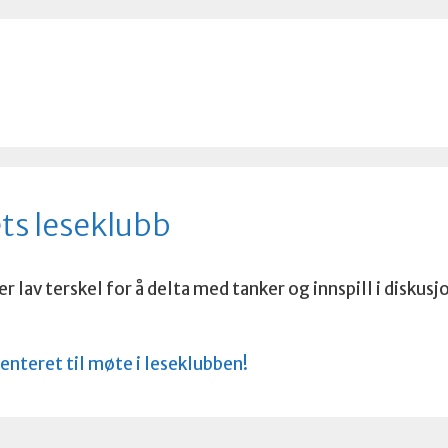
ts leseklubb
 lav terskel for å delta med tanker og innspill i diskusj
senteret til møte i leseklubben!