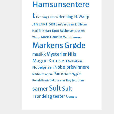
Hamsunsentere
t
Henning H. Wærp
Henning Carlsen
Jan Erik Holst
Jan Vardøen
Jubileum
Karl Erik Harr
Knut Michelsen
Lisbeth
Marie Hamsun
Wærp
Marie Hamsun
Markens Grøde
Nils
Mysterier
musikk
Magne Knutsen
Nobelpris
Nobelprisvinnere
Nobelprisen
Pan
Nørholm
opera
Richard Nygård
Ronald Nystad-Rusaanes
Roy Jacobsen
Sult
Sult
samer
Trøndelag teater
Årsmøte