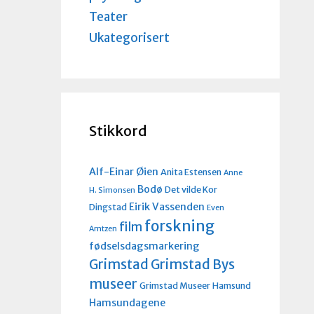
Teater
Ukategorisert
Stikkord
Alf-Einar Øien
Anita Estensen
Anne
Bodø
Det vilde Kor
H. Simonsen
Eirik Vassenden
Dingstad
Even
forskning
film
Arntzen
fødselsdagsmarkering
Grimstad
Grimstad Bys
museer
Grimstad Museer
Hamsund
Hamsundagene