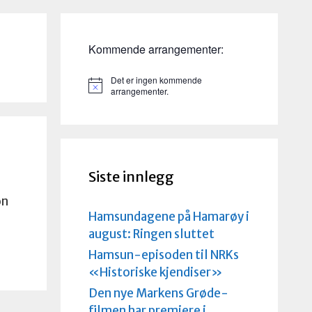
Kommende arrangementer:
Det er ingen kommende
M
arrangementer.
e
r
k
n
a
d
Siste innlegg
on
Hamsundagene på Hamarøy i
august: Ringen sluttet
Hamsun-episoden til NRKs
«Historiske kjendiser»
Den nye Markens Grøde-
filmen har premiere i