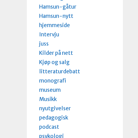
Hamsun-gåtur
Hamsun-nytt
hjemmeside
Intervju
juss
Kilder på nett
Kjøp og salg
litteraturdebatt
monografi
museum
Musikk
nyutgivelser
pedagogisk
podcast
psykologi