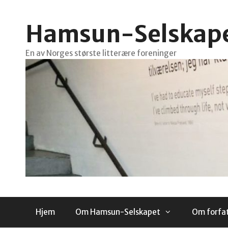
Hopp
til
Hamsun-Selskap
innhold
En av Norges største litterære foreninger
Hjem
Om Hamsun-Selskapet
Om forfa