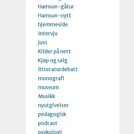
Hamsun-gåtur
Hamsun-nytt
hjemmeside
Intervju
juss
Kilder på nett
Kjøp og salg
litteraturdebatt
monografi
museum
Musikk
nyutgivelser
pedagogisk
podcast
psykologi