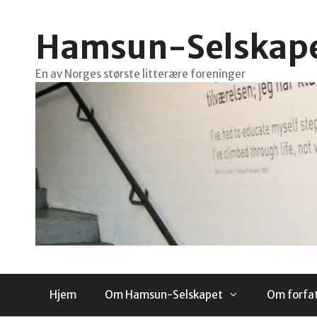
Hopp
til
Hamsun-Selskap
innhold
En av Norges største litterære foreninger
Hjem
Om Hamsun-Selskapet
Om forfa