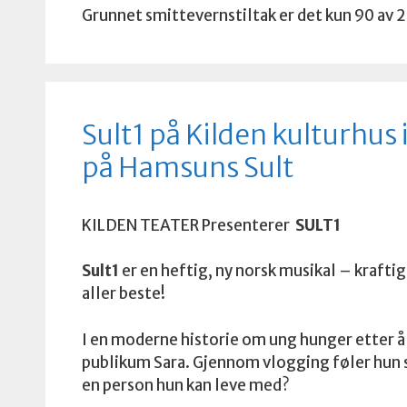
Grunnet smittevernstiltak er det kun 90 av 2
Sult1 på Kilden kulturhus 
på Hamsuns Sult
KILDEN TEATER Presenterer
SULT1
Sult1
er en heftig, ny norsk musikal – kraftig
aller beste!
I en moderne historie om ung hunger etter å 
publikum Sara. Gjennom vlogging føler hun s
en person hun kan leve med?