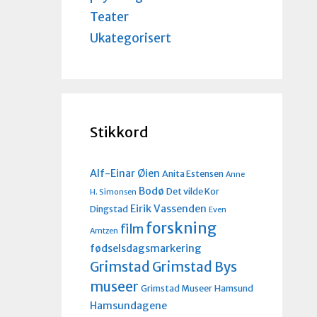
Teater
Ukategorisert
Stikkord
Alf-Einar Øien
Anita Estensen
Anne
Bodø
Det vilde Kor
H. Simonsen
Eirik Vassenden
Dingstad
Even
forskning
film
Arntzen
fødselsdagsmarkering
Grimstad
Grimstad Bys
museer
Grimstad Museer
Hamsund
Hamsundagene