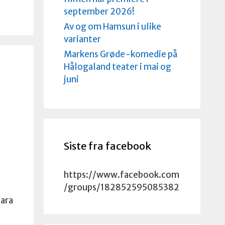
september 2026!
Av og om Hamsun i ulike
varianter
Markens Grøde-komedie på
Hålogaland teater i mai og
t
juni
Siste fra facebook
https://www.facebook.com
/groups/182852595085382
Sara