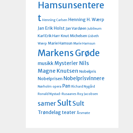
Hamsunsentere
t
Henning H. Wærp
Henning Carlsen
Jan Erik Holst
Jan Vardøen
Jubileum
Karl Erik Harr
Knut Michelsen
Lisbeth
Marie Hamsun
Wærp
Marie Hamsun
Markens Grøde
Nils
Mysterier
musikk
Magne Knutsen
Nobelpris
Nobelprisvinnere
Nobelprisen
Pan
Nørholm
opera
Richard Nygård
Ronald Nystad-Rusaanes
Roy Jacobsen
Sult
Sult
samer
Trøndelag teater
Årsmøte