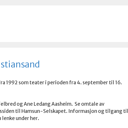
istiansand
ra 1992 som teater i perioden fra 4. september til 16.
kjelbred og Ane Ledang Aasheim. Se omtale av
iden til Hamsun-Selskapet. Informasjon og tilgang ti
n lenke under her.