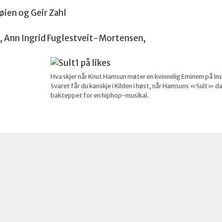
øien og Geir Zahl
d, Ann Ingrid Fuglestveit-Mortensen,
Hva skjer når Knut Hamsun møter en kvinnelig Eminem på In
Svaret får du kanskje i Kilden i høst, når Hamsuns «Sult» d
bakteppet for en hiphop-musikal.