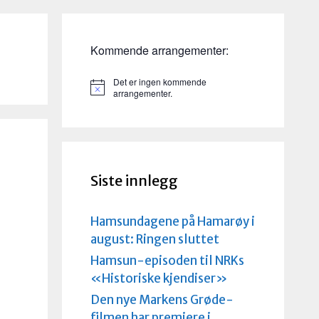
Kommende arrangementer:
Det er ingen kommende
M
arrangementer.
e
r
k
n
a
d
Siste innlegg
Hamsundagene på Hamarøy i
august: Ringen sluttet
Hamsun-episoden til NRKs
l
«Historiske kjendiser»
Den nye Markens Grøde-
filmen har premiere i