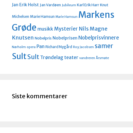
Jan Erik Holst
Jan Vardøen
Karl Erik Harr
Knut
Jubileum
Markens
Michelsen
Marie Hamsun
Marie Hamsun
Grøde
Nils Magne
Mysterier
musikk
Knutsen
Nobelprisvinnere
Nobelprisen
Nobelpris
samer
Pan
Richard Nygård
Nørholm
opera
Roy Jacobsen
Sult
Sult
Trøndelag teater
vandreren
Årsmøte
Siste kommentarer