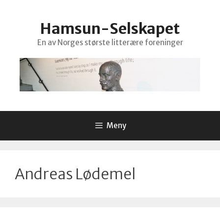
Hopp
til
Hamsun-Selskapet
innhold
En av Norges største litterære foreninger
Meny
Andreas Lødemel