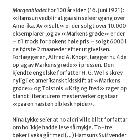
Morgenbladet
for 100 år siden (16. juni 1921):
«Hamsun vedblir at gaa sin seieersgang over
Amerika. Av «Sult» er der solgt over 10.000
eksemplarer ,og av «Markens grøde» er der
– til trods for bokens høie pris – solgt 6000 i
de første 2 maaneder efter utgivelsen.
Forlæggeren, Alfred A. Knopf, lægger nu 4de
oplag av Markens grøde» i pressen. Den
kjendte engelske forfatter H. G. Wells skrev
nylig i et amerikansk tidsskift at «Markens
grøde» og Tolstois «Krig og fred» rager op
blandt literaturens mesterverker og staar
«paa en næsten biblesk høide».
Nina Lykke seier at ho aldri ville blitt forfattar
om ho ikkje hadde lese så mykje. To-tre
bøker i veka går med (…) Hamsuns
Sult
vender