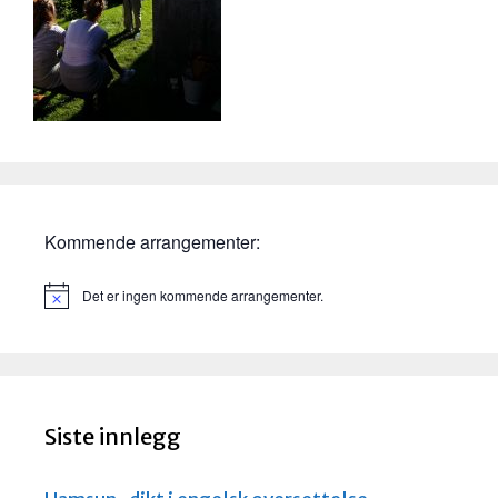
Kommende arrangementer:
Det er ingen kommende arrangementer.
M
e
r
k
n
a
d
Siste innlegg