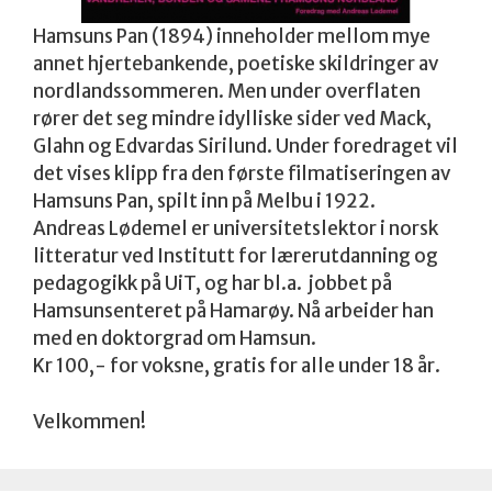
Hamsuns Pan (1894) inneholder mellom mye
annet hjertebankende, poetiske skildringer av
nordlandssommeren. Men under overflaten
rører det seg mindre idylliske sider ved Mack,
Glahn og Edvardas Sirilund. Under foredraget vil
det vises klipp fra den første filmatiseringen av
Hamsuns Pan, spilt inn på Melbu i 1922.
Andreas Lødemel er universitetslektor i norsk
litteratur ved Institutt for lærerutdanning og
pedagogikk på UiT, og har bl.a. jobbet på
Hamsunsenteret på Hamarøy. Nå arbeider han
med en doktorgrad om Hamsun.
Kr 100,- for voksne, gratis for alle under 18 år.
Velkommen!