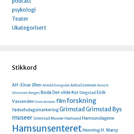
podcast
psykologi
Teater
Ukategorisert
Stikkord
Alf-Einar Øien
Anita Estensen
Alvhild Dvergsdal
Anne H.
Bodø
Det vilde Kor
Eirik
Dingstad
Simonsen
Bergen
forskning
film
Vassenden
Even Arntzen
Grimstad
Grimstad Bys
fødselsdagsmarkering
museer
Hamsundagene
Grimstad Museer
Hamsund
Hamsunsenteret
Henning H. Wærp