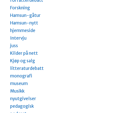
forfatterdebatt
Forskning
Hamsun-gåtur
Hamsun-nytt
hjemmeside
Intervju
juss
Kilder på nett
Kjøp og salg
litteraturdebatt
monografi
museum
Musikk
nyutgivelser
pedagogisk