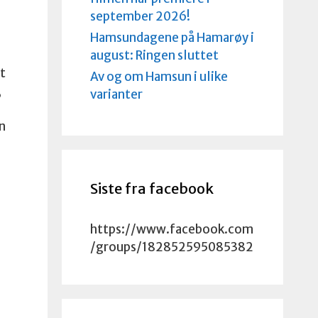
september 2026!
Hamsundagene på Hamarøy i
august: Ringen sluttet
t
Av og om Hamsun i ulike
,
varianter
un
Siste fra facebook
https://www.facebook.com
/groups/182852595085382