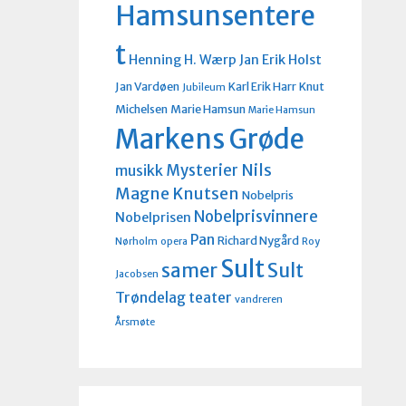
Hamsunsentere
t
Henning H. Wærp
Jan Erik Holst
Jan Vardøen
Karl Erik Harr
Knut
Jubileum
Michelsen
Marie Hamsun
Marie Hamsun
Markens Grøde
Nils
Mysterier
musikk
Magne Knutsen
Nobelpris
Nobelprisvinnere
Nobelprisen
Pan
Richard Nygård
Nørholm
opera
Roy
Sult
Sult
samer
Jacobsen
Trøndelag teater
vandreren
Årsmøte