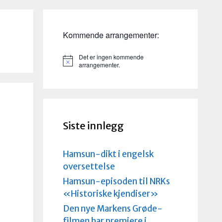
Kommende arrangementer:
Det er ingen kommende
M
arrangementer.
e
r
k
n
a
d
Siste innlegg
Hamsun-dikt i engelsk
oversettelse
Hamsun-episoden til NRKs
«Historiske kjendiser»
Den nye Markens Grøde-
filmen har premiere i