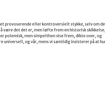
eget provoserende eller kontroversielt stykke, selv om de
 av å være det det er, men løfte frem en historisk skikkelse
ller polemisk, men simpelthen vise frem, dikte over, og
e universell, og vår, mens vi samtidig insisterer på at h