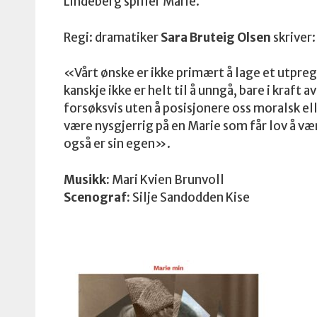
Lindeberg spiller Marie.
Regi: dramatiker
Sara Bruteig Olsen
skriver:
«Vårt ønske er ikke primært å lage et utpr
kanskje ikke er helt til å unngå, bare i kraft
forsøksvis uten å posisjonere oss moralsk e
være nysgjerrig på en Marie som får lov å vær
også er sin egen».
Musikk:
Mari Kvien Brunvoll
Scenograf:
Silje Sandodden Kise