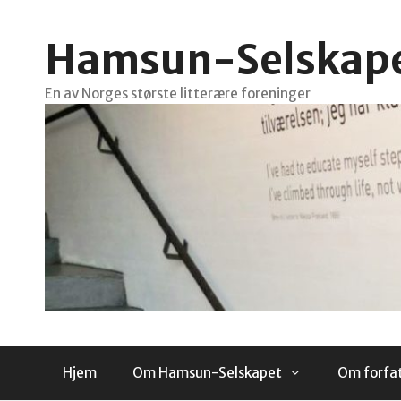
Hopp
til
Hamsun-Selskap
innhold
En av Norges største litterære foreninger
Hjem
Om Hamsun-Selskapet
Om forfa