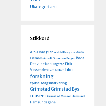
Ukategorisert
Stikkord
Alf-Einar Øien
Anita
Alvhild Dvergsdal
Bodø
Estensen
Anne H. Simonsen
Bergen
Det vilde Kor
Eirik
Dingstad
film
Vassenden
Even Arntzen
forskning
fødselsdagsmarkering
Grimstad
Grimstad Bys
museer
Grimstad Museer
Hamsund
Hamsundagene