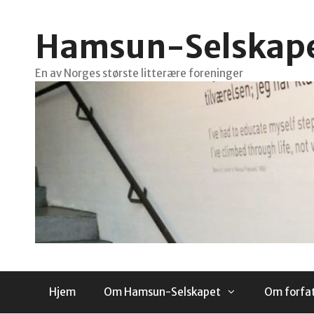
Hopp
til
Hamsun-Selskap
innhold
En av Norges største litterære foreninger
Hjem
Om Hamsun-Selskapet
Om forfa