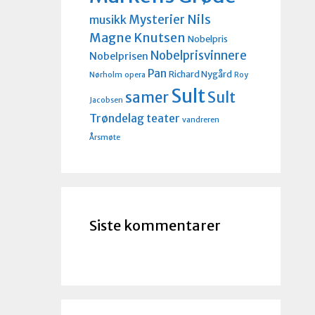
Nils
Mysterier
musikk
Magne Knutsen
Nobelpris
Nobelprisvinnere
Nobelprisen
Pan
Richard Nygård
Nørholm
opera
Roy
Sult
Sult
samer
Jacobsen
Trøndelag teater
vandreren
Årsmøte
Siste kommentarer