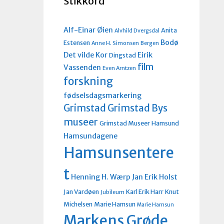
Stikkord
Alf-Einar Øien
Anita
Alvhild Dvergsdal
Bodø
Estensen
Anne H. Simonsen
Bergen
Det vilde Kor
Eirik
Dingstad
film
Vassenden
Even Arntzen
forskning
fødselsdagsmarkering
Grimstad
Grimstad Bys
museer
Grimstad Museer
Hamsund
Hamsundagene
Hamsunsentere
t
Henning H. Wærp
Jan Erik Holst
Jan Vardøen
Karl Erik Harr
Knut
Jubileum
Michelsen
Marie Hamsun
Marie Hamsun
Markens Grøde