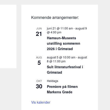
Kommende arrangementer:
juni 21 @ 11:00 am
-
august 9
JUN
21
@ 4:00 pm
Hamsun-Museets
utstilling sommeren
2026 i Grimstad
august 5 @ 10:00 am
-
august
AUG
5
8 @ 11:00 pm
Sult litteraturfestival i
Grimstad
Heldags
OKT
30
Premiere på filmen
Markens Grøde
Vis kalender