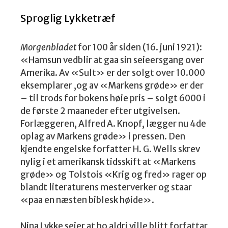
Sproglig Lykketræf
Morgenbladet
for 100 år siden (16. juni 1921):
«Hamsun vedblir at gaa sin seieersgang over
Amerika. Av «Sult» er der solgt over 10.000
eksemplarer ,og av «Markens grøde» er der
– til trods for bokens høie pris – solgt 6000 i
de første 2 maaneder efter utgivelsen.
Forlæggeren, Alfred A. Knopf, lægger nu 4de
oplag av Markens grøde» i pressen. Den
kjendte engelske forfatter H. G. Wells skrev
nylig i et amerikansk tidsskift at «Markens
grøde» og Tolstois «Krig og fred» rager op
blandt literaturens mesterverker og staar
«paa en næsten biblesk høide».
Nina Lykke seier at ho aldri ville blitt forfattar