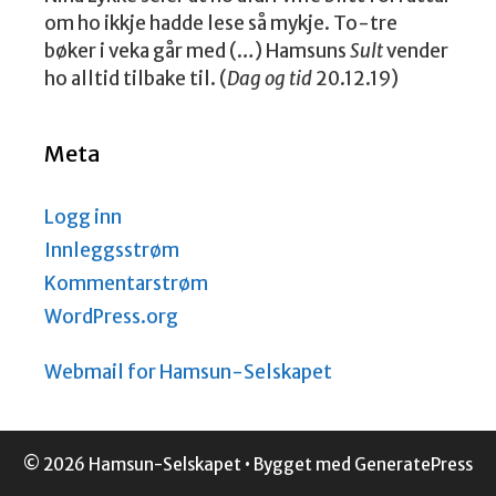
om ho ikkje hadde lese så mykje. To-tre
bøker i veka går med (…) Hamsuns
Sult
vender
ho alltid tilbake til. (
Dag og tid
20.12.19)
Meta
Logg inn
Innleggsstrøm
Kommentarstrøm
WordPress.org
Webmail for Hamsun-Selskapet
© 2026 Hamsun-Selskapet
• Bygget med
GeneratePress