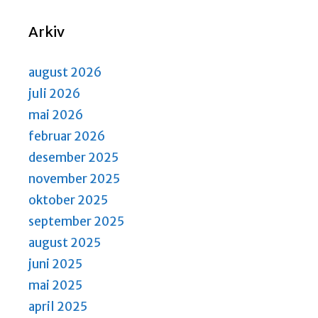
N
S
a
e
Arkiv
v
a
i
r
g
august 2026
a
c
juli 2026
t
h
mai 2026
i
a
februar 2026
o
n
n
desember 2025
d
november 2025
V
oktober 2025
i
september 2025
e
august 2025
w
juni 2025
s
mai 2025
N
april 2025