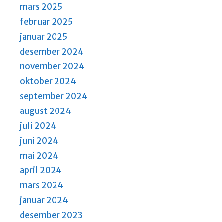
a
mars 2025
v
februar 2025
i
januar 2025
g
desember 2024
a
november 2024
t
oktober 2024
i
september 2024
o
august 2024
n
juli 2024
juni 2024
mai 2024
april 2024
mars 2024
januar 2024
desember 2023