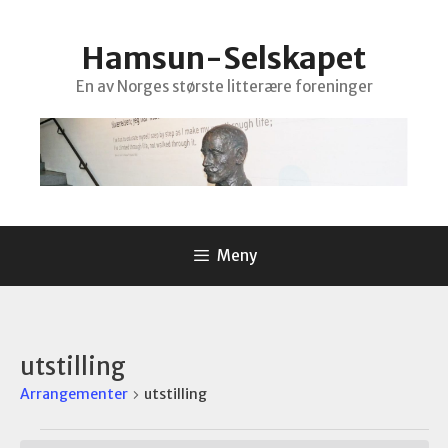
Hopp
til
Hamsun-Selskapet
innhold
En av Norges største litterære foreninger
Meny
utstilling
Arrangementer
utstilling
Arrangementer