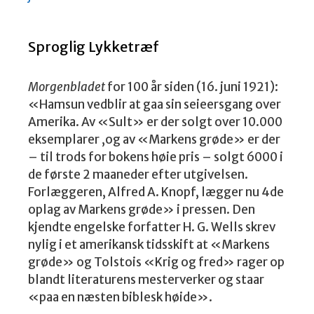
Sproglig Lykketræf
Morgenbladet
for 100 år siden (16. juni 1921):
«Hamsun vedblir at gaa sin seieersgang over
Amerika. Av «Sult» er der solgt over 10.000
eksemplarer ,og av «Markens grøde» er der
– til trods for bokens høie pris – solgt 6000 i
de første 2 maaneder efter utgivelsen.
Forlæggeren, Alfred A. Knopf, lægger nu 4de
oplag av Markens grøde» i pressen. Den
kjendte engelske forfatter H. G. Wells skrev
nylig i et amerikansk tidsskift at «Markens
grøde» og Tolstois «Krig og fred» rager op
blandt literaturens mesterverker og staar
«paa en næsten biblesk høide».