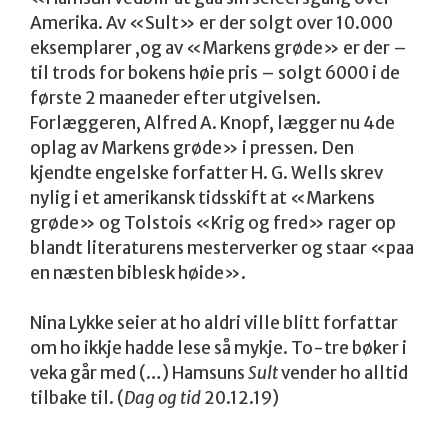
Amerika. Av «Sult» er der solgt over 10.000
eksemplarer ,og av «Markens grøde» er der –
til trods for bokens høie pris – solgt 6000 i de
første 2 maaneder efter utgivelsen.
Forlæggeren, Alfred A. Knopf, lægger nu 4de
oplag av Markens grøde» i pressen. Den
kjendte engelske forfatter H. G. Wells skrev
nylig i et amerikansk tidsskift at «Markens
grøde» og Tolstois «Krig og fred» rager op
blandt literaturens mesterverker og staar «paa
en næsten biblesk høide».
Nina Lykke seier at ho aldri ville blitt forfattar
om ho ikkje hadde lese så mykje. To-tre bøker i
veka går med (…) Hamsuns
Sult
vender ho alltid
tilbake til. (
Dag og tid
20.12.19)