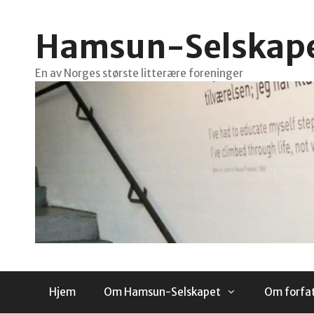
Hopp
til
Hamsun-Selskap
innhold
En av Norges største litterære foreninger
Hjem
Om Hamsun-Selskapet
Om forfa