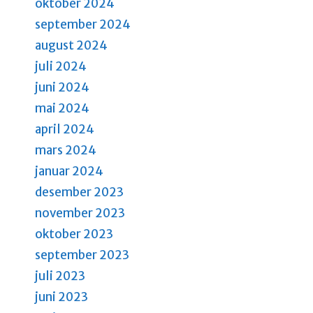
g
oktober 2024
september 2024
a
august 2024
t
juli 2024
i
juni 2024
o
mai 2024
n
april 2024
mars 2024
januar 2024
desember 2023
november 2023
oktober 2023
september 2023
juli 2023
juni 2023