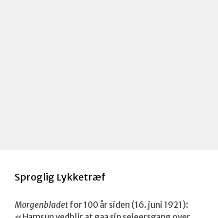
e
r
k
n
a
d
Sproglig Lykketræf
Morgenbladet
for 100 år siden (16. juni 1921):
«Hamsun vedblir at gaa sin seieersgang over