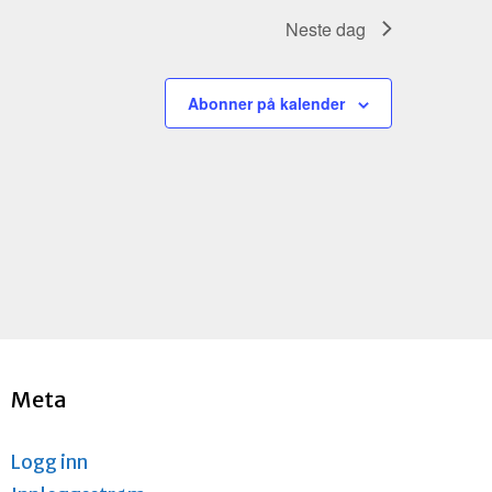
n
t
Neste dag
V
i
Abonner på kalender
e
w
s
N
a
v
i
g
a
t
i
o
Meta
n
Logg inn