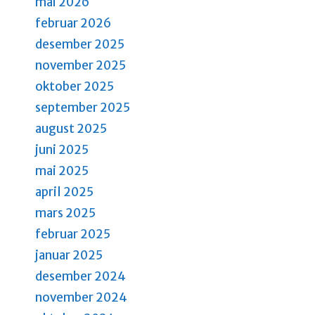
mai 2026
a
a
februar 2026
n
n
desember 2025
g
d
november 2025
e
oktober 2025
m
V
e
september 2025
i
n
august 2025
e
t
juni 2025
e
w
mai 2025
r
s
april 2025
.
mars 2025
N
februar 2025
a
januar 2025
v
desember 2024
i
november 2024