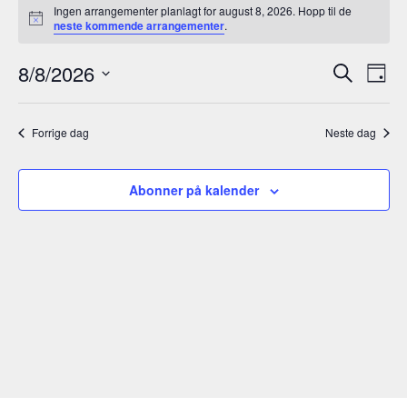
Ingen arrangementer planlagt for august 8, 2026. Hopp til de
den
M
neste kommende arrangementer
.
e
august
r
A
A
8/8/2026
k
S
8,
D
n
r
ø
r
V
a
a
2026
k
r
d
g
e
r
a
Forrige dag
Neste dag
l
a
n
g
n
g
d
Abonner på kalender
e
g
a
m
e
t
e
o
m
n
.
e
t
V
n
i
t
e
e
w
r
s