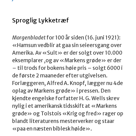
Sproglig Lykketræf
Morgenbladet
for 100 år siden (16. juni 1921):
«Hamsun vedblir at gaa sin seieersgang over
Amerika. Av «Sult» er der solgt over 10.000
eksemplarer ,og av «Markens grøde» er der
– til trods for bokens høie pris – solgt 6000 i
de første 2 maaneder efter utgivelsen.
Forlæggeren, Alfred A. Knopf, lægger nu 4de
oplag av Markens grøde» i pressen. Den
kjendte engelske forfatter H. G. Wells skrev
nylig i et amerikansk tidsskift at «Markens
grøde» og Tolstois «Krig og fred» rager op
blandt literaturens mesterverker og staar
«paa en næsten biblesk høide».