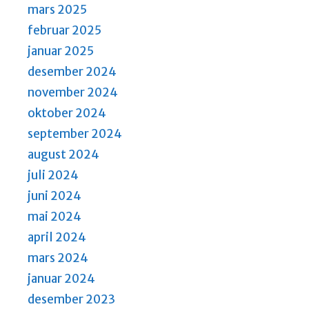
mars 2025
a
februar 2025
v
januar 2025
i
desember 2024
g
november 2024
a
oktober 2024
t
september 2024
i
august 2024
o
juli 2024
n
juni 2024
mai 2024
april 2024
mars 2024
januar 2024
desember 2023