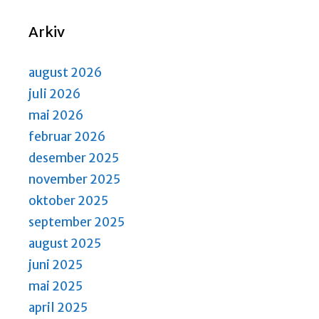
N
S
a
Arkiv
e
v
a
i
august 2026
r
g
a
juli 2026
c
t
mai 2026
h
i
februar 2026
a
o
desember 2025
n
n
november 2025
d
oktober 2025
V
september 2025
i
august 2025
e
juni 2025
w
mai 2025
s
april 2025
N