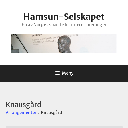
Hopp
til
Hamsun-Selskapet
innhold
En av Norges største litterære foreninger
Meny
Knausgård
Arrangementer
Knausgård
Arrangementer