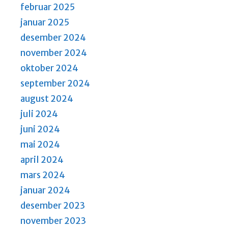
a
februar 2025
v
januar 2025
i
desember 2024
g
november 2024
a
oktober 2024
t
september 2024
i
august 2024
o
juli 2024
n
juni 2024
mai 2024
april 2024
mars 2024
januar 2024
desember 2023
november 2023