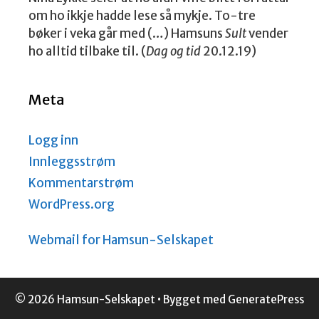
om ho ikkje hadde lese så mykje. To-tre
bøker i veka går med (…) Hamsuns
Sult
vender
ho alltid tilbake til. (
Dag og tid
20.12.19)
Meta
Logg inn
Innleggsstrøm
Kommentarstrøm
WordPress.org
Webmail for Hamsun-Selskapet
© 2026 Hamsun-Selskapet
• Bygget med
GeneratePress