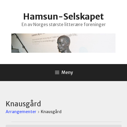
Hopp
til
Hamsun-Selskapet
innhold
En av Norges største litterære foreninger
Meny
Knausgård
Arrangementer
Knausgård
Arrangementer