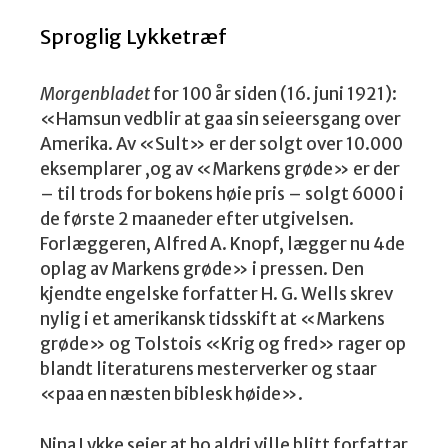
Sproglig Lykketræf
Morgenbladet
for 100 år siden (16. juni 1921):
«Hamsun vedblir at gaa sin seieersgang over
Amerika. Av «Sult» er der solgt over 10.000
eksemplarer ,og av «Markens grøde» er der
– til trods for bokens høie pris – solgt 6000 i
de første 2 maaneder efter utgivelsen.
Forlæggeren, Alfred A. Knopf, lægger nu 4de
oplag av Markens grøde» i pressen. Den
kjendte engelske forfatter H. G. Wells skrev
nylig i et amerikansk tidsskift at «Markens
grøde» og Tolstois «Krig og fred» rager op
blandt literaturens mesterverker og staar
«paa en næsten biblesk høide».
Nina Lykke seier at ho aldri ville blitt forfattar