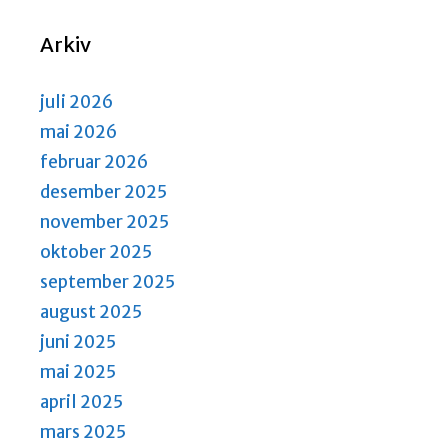
N
S
a
e
Arkiv
v
a
i
r
g
juli 2026
a
c
mai 2026
t
h
februar 2026
i
a
desember 2025
o
n
n
november 2025
d
oktober 2025
V
september 2025
i
august 2025
e
juni 2025
w
mai 2025
s
april 2025
N
mars 2025