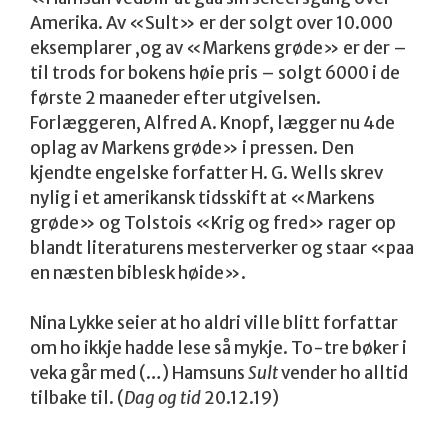
Amerika. Av «Sult» er der solgt over 10.000
eksemplarer ,og av «Markens grøde» er der –
til trods for bokens høie pris – solgt 6000 i de
første 2 maaneder efter utgivelsen.
Forlæggeren, Alfred A. Knopf, lægger nu 4de
oplag av Markens grøde» i pressen. Den
kjendte engelske forfatter H. G. Wells skrev
nylig i et amerikansk tidsskift at «Markens
grøde» og Tolstois «Krig og fred» rager op
blandt literaturens mesterverker og staar «paa
en næsten biblesk høide».
Nina Lykke seier at ho aldri ville blitt forfattar
om ho ikkje hadde lese så mykje. To-tre bøker i
veka går med (…) Hamsuns
Sult
vender ho alltid
tilbake til. (
Dag og tid
20.12.19)