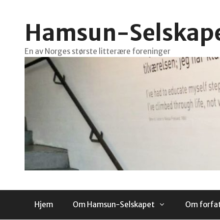
Hopp
til
Hamsun-Selskap
innhold
En av Norges største litterære foreninger
Hjem
Om Hamsun-Selskapet
Om forfa