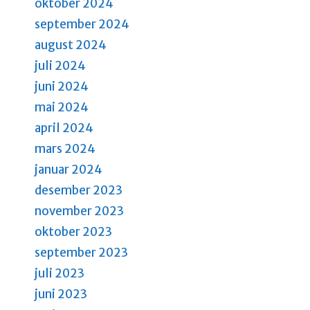
g
oktober 2024
september 2024
a
august 2024
t
juli 2024
i
juni 2024
o
mai 2024
n
april 2024
mars 2024
januar 2024
desember 2023
november 2023
oktober 2023
september 2023
juli 2023
juni 2023