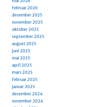
mai 2026
a
a
februar 2026
n
n
desember 2025
g
d
november 2025
e
oktober 2025
m
V
e
september 2025
i
n
august 2025
e
t
juni 2025
e
w
mai 2025
r
s
april 2025
.
mars 2025
N
februar 2025
a
januar 2025
v
desember 2024
i
november 2024