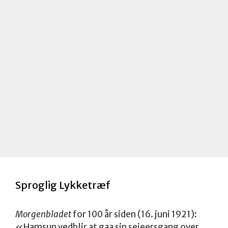
e
r
k
n
a
d
Sproglig Lykketræf
Morgenbladet
for 100 år siden (16. juni 1921):
«Hamsun vedblir at gaa sin seieersgang over