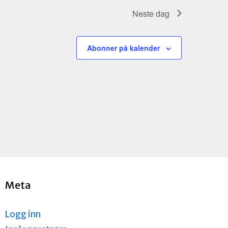
n
t
Neste dag
V
i
Abonner på kalender
e
w
s
N
a
v
i
g
a
t
i
o
Meta
n
Logg inn